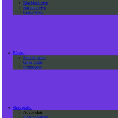
Blackjack vivo
Baccarat vivo
Craps vivos
Bônus
Sem depósito
Giros grátis
Promoções
Slots grátis
Novos slots
Slots populares