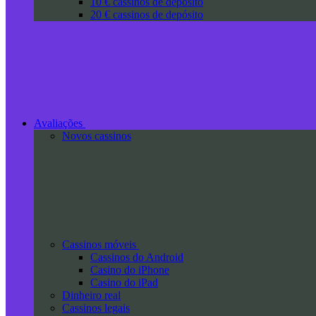
10 € cassinos de depósito
20 € cassinos de depósito
Avaliações
Novos cassinos
Cassinos móveis
Cassinos do Android
Casino do iPhone
Casino do iPad
Dinheiro real
Cassinos legais