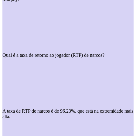
Qual é a taxa de retorno ao jogador (RTP) de narcos?
A taxa de RTP de narcos é de 96,23%, que está na extremidade mais
alta.