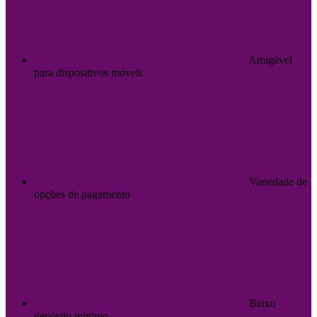
Amigável
para dispositivos móveis
Variedade de
opções de pagamento
Baixo
depósito mínimo