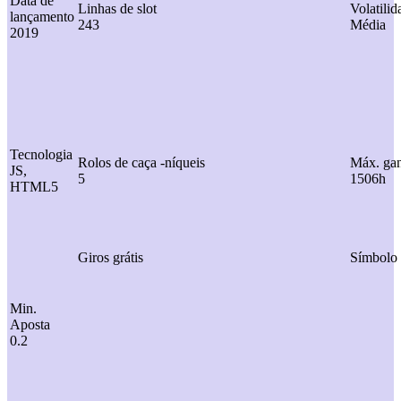
Data de
Linhas de slot
Volatilid
lançamento
243
Média
2019
Tecnologia
Rolos de caça -níqueis
Máx. ga
JS,
5
1506h
HTML5
Giros grátis
Símbolo
Min.
Aposta
0.2