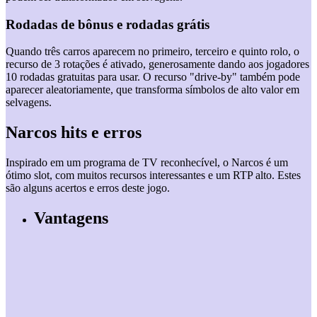
Rodadas de bônus e rodadas grátis
Quando três carros aparecem no primeiro, terceiro e quinto rolo, o
recurso de 3 rotações é ativado, generosamente dando aos jogadores
10 rodadas gratuitas para usar. O recurso "drive-by" também pode
aparecer aleatoriamente, que transforma símbolos de alto valor em
selvagens.
Narcos hits e erros
Inspirado em um programa de TV reconhecível, o Narcos é um
ótimo slot, com muitos recursos interessantes e um RTP alto. Estes
são alguns acertos e erros deste jogo.
Vantagens