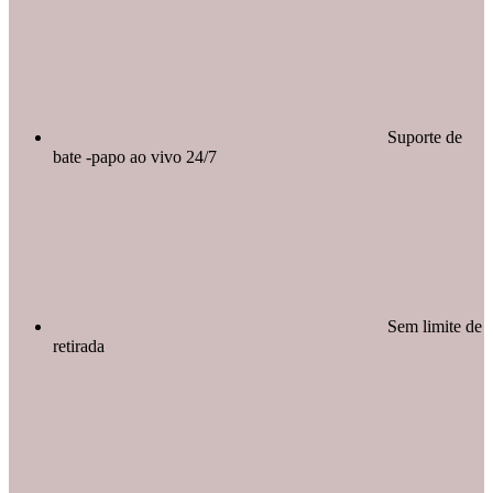
Suporte de
bate -papo ao vivo 24/7
Sem limite de
retirada