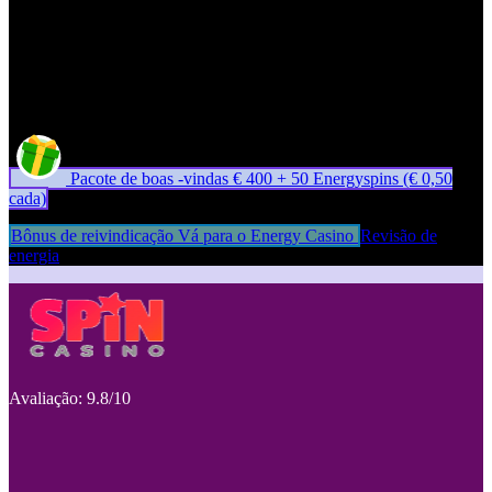
Suporte ao
cliente não disponível 24/7
Pacote de boas -vindas € 400 + 50 Energyspins (€ 0,50
cada)
Bônus de reivindicação
Vá para o Energy Casino
Revisão de
energia
Avaliação:
9.8
/
10