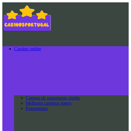
Cassino online
Casinos de pagamento rápido
Melhores cassinos pagos
Pagamentos