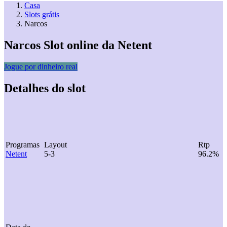
Casa
Slots grátis
Narcos
Narcos Slot online da Netent
Jogue por dinheiro real
Detalhes do slot
Programas
Layout
Rtp
Netent
5-3
96.2%