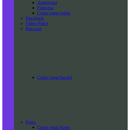
Americana
Francesa
Como jogar roleta
Blackjack
Video Poker
Baccarat
Como jogar bacará
Keno
Como jogar Keno