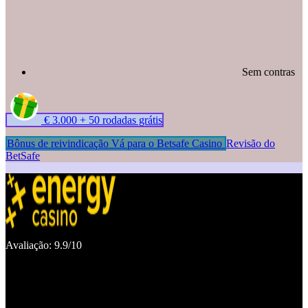
Sem contras
€ 3.000 + 50 rodadas grátis
Bônus de reivindicação
Vá para o Betsafe Casino
Revisão do
BetSafe
Avaliação:
9.9
/
10