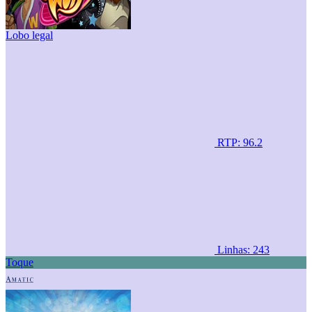
Lobo legal
RTP: 96.2
Linhas: 243
Toque