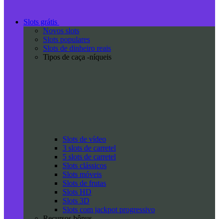
Slots grátis
Novos slots
Slots populares
Slots de dinheiro reais
Tipos de caça -níqueis
Slots de vídeo
3 slots de carretel
5 slots de carretel
Slots clássicos
Slots móveis
Slots de frutas
Slots HD
Slots 3D
Slots com jackpot progressivo
Recursos bônus