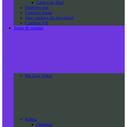
Casino do iPad
Dinheiro real
Cassinos legais
Sem cassinos do download
Cassinos VR
Jogos de cassino
Pai Gow Poker
Roleta
Europeia