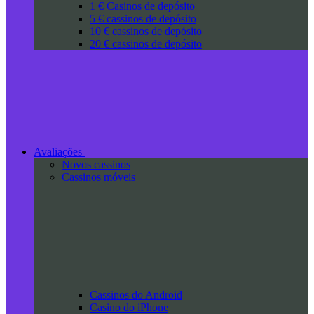
1 € Casinos de depósito
5 € cassinos de depósito
10 € cassinos de depósito
20 € cassinos de depósito
Avaliações
Novos cassinos
Cassinos móveis
Cassinos do Android
Casino do iPhone