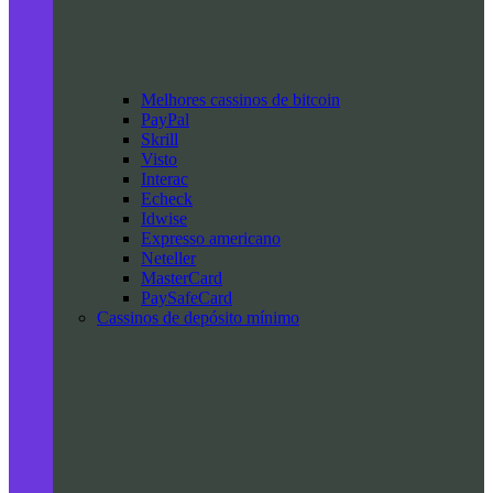
Melhores cassinos de bitcoin
PayPal
Skrill
Visto
Interac
Echeck
Idwise
Expresso americano
Neteller
MasterCard
PaySafeCard
Cassinos de depósito mínimo