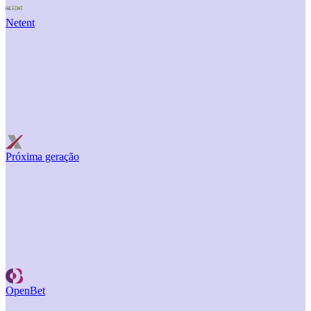
Netent
Próxima geração
OpenBet