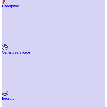
Endorphina
Gênesis para jogos
Igrosoft