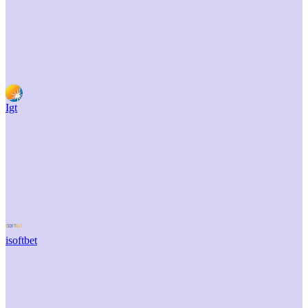
Igt
isoftbet