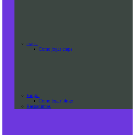
craps
Como jogar craps
Bingo
Como jogar bingo
Raspadinhas