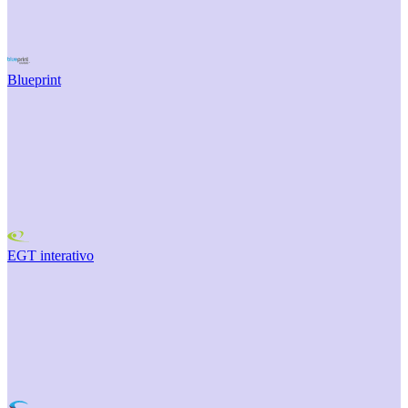
Blueprint
EGT interativo