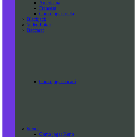
Americana
Francesa
Como jogar roleta
Blackjack
Video Poker
Baccarat
Como jogar bacará
Keno
Como jogar Keno