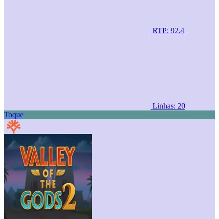
RTP: 92.4
Linhas: 20
Toque