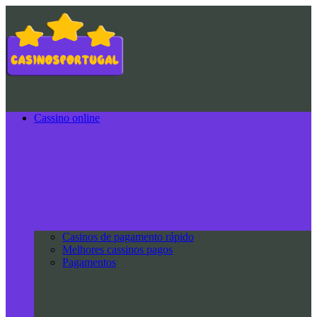
Cassino online
Casinos de pagamento rápido
Melhores cassinos pagos
Pagamentos