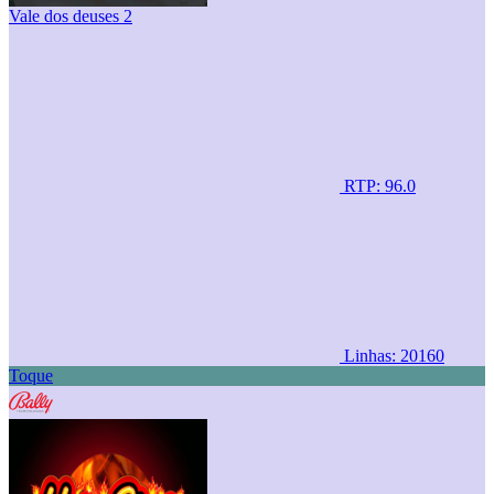
Vale dos deuses 2
RTP: 96.0
Linhas: 20160
Toque