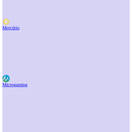
Mercúrio
Microgaming