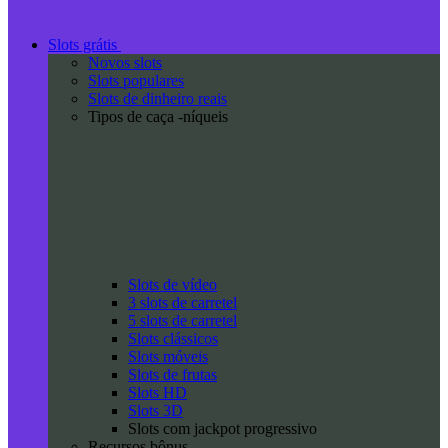
Slots grátis
Novos slots
Slots populares
Slots de dinheiro reais
Tipos de caça -níqueis
Slots de vídeo
3 slots de carretel
5 slots de carretel
Slots clássicos
Slots móveis
Slots de frutas
Slots HD
Slots 3D
Slots com jackpot progressivo
Recursos bônus