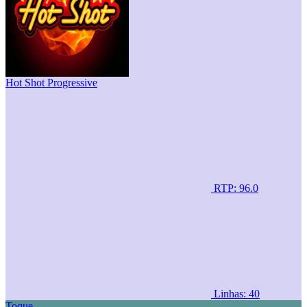
Hot Shot Progressive
RTP: 96.0
Linhas: 40
Toque