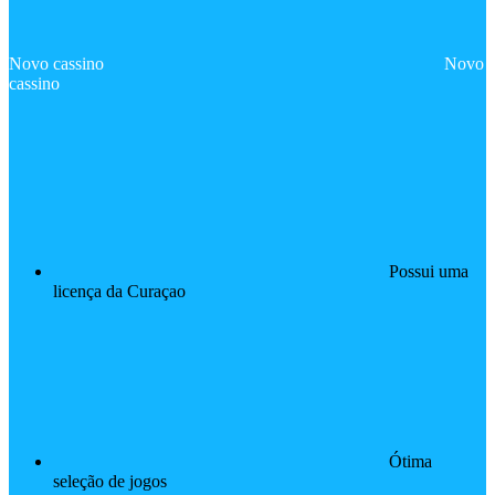
Novo cassino
Novo
cassino
Possui uma
licença da Curaçao
Ótima
seleção de jogos