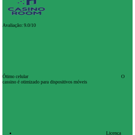
Avaliação:
9.0
/
10
Ótimo celular
O
cassino é otimizado para dispositivos móveis
Licença