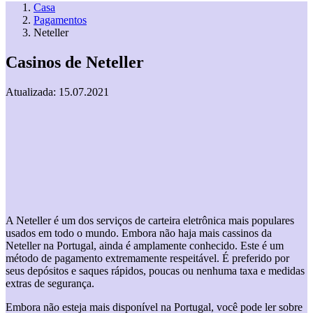
Casa
Pagamentos
Neteller
Casinos de Neteller
Atualizada:
15.07.2021
A Neteller é um dos serviços de carteira eletrônica mais populares
usados em todo o mundo. Embora não haja mais cassinos da
Neteller na Portugal, ainda é amplamente conhecido. Este é um
método de pagamento extremamente respeitável. É preferido por
seus depósitos e saques rápidos, poucas ou nenhuma taxa e medidas
extras de segurança.
Embora não esteja mais disponível na Portugal, você pode ler sobre