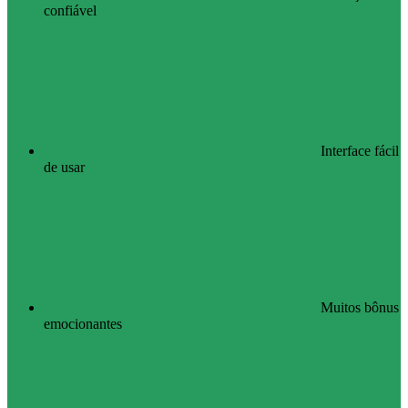
confiável
Interface fácil
de usar
Muitos bônus
emocionantes