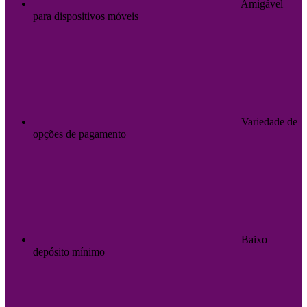
Amigável
para dispositivos móveis
Variedade de
opções de pagamento
Baixo
depósito mínimo