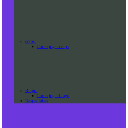
craps
Como jogar craps
Bingo
Como jogar bingo
Raspadinhas