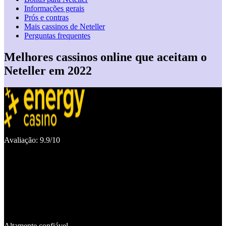
Informações gerais
Prós e contras
Mais cassinos de Neteller
Perguntas frequentes
Melhores cassinos online que aceitam o
Neteller em 2022
Avaliação:
9.9
/
10
Altamente confiável