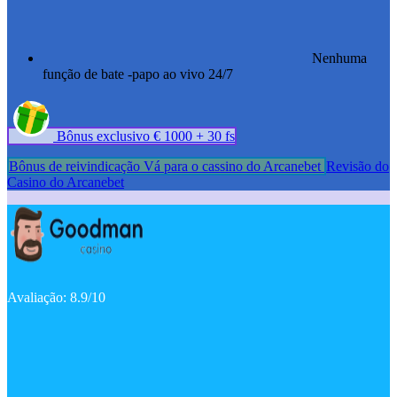
Nenhuma
função de bate -papo ao vivo 24/7
Bônus exclusivo € 1000 + 30 fs
Bônus de reivindicação
Vá para o cassino do Arcanebet
Revisão do
Casino do Arcanebet
Avaliação:
8.9
/
10