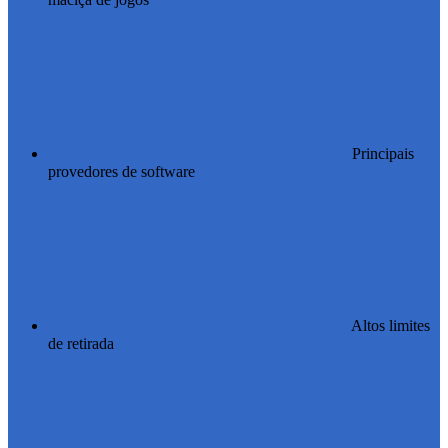
Principais
provedores de software
Altos limites
de retirada