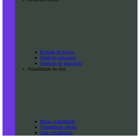
Rodada de bônus
Símbolo selvagem
Símbolo de dispersão
Volatilidade do slot
Baixa volatilidade
Volatilidade média
Alta volatilidade