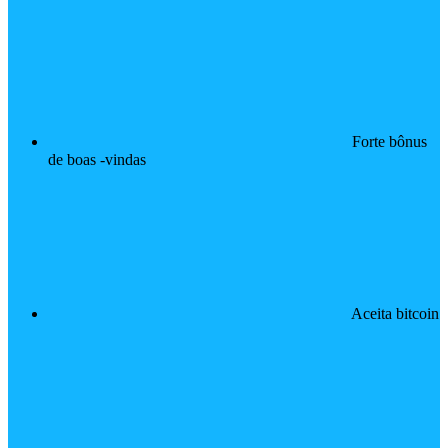
Forte bônus
de boas -vindas
Aceita bitcoin