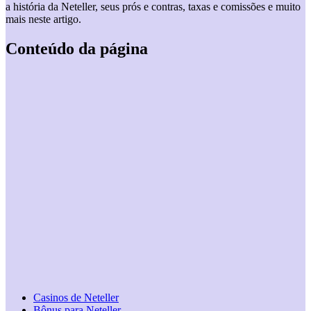
a história da Neteller, seus prós e contras, taxas e comissões e muito
mais neste artigo.
Conteúdo da página
Casinos de Neteller
Bônus para Neteller