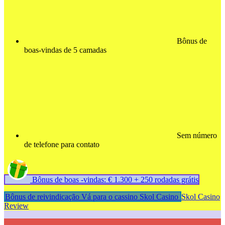
Bônus de
boas-vindas de 5 camadas
Sem número
de telefone para contato
Bônus de boas -vindas: € 1.300 + 250 rodadas grátis
Bônus de reivindicação
Vá para o cassino Skol Casino
Skol Casino
Review