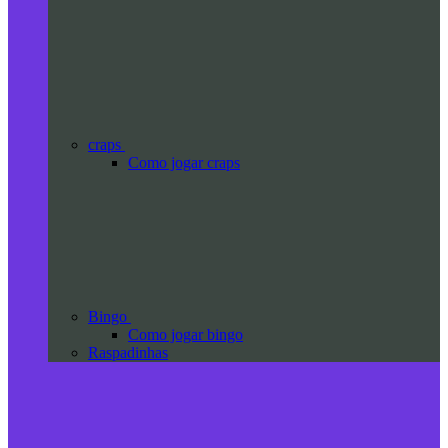
craps
Como jogar craps
Bingo
Como jogar bingo
Raspadinhas