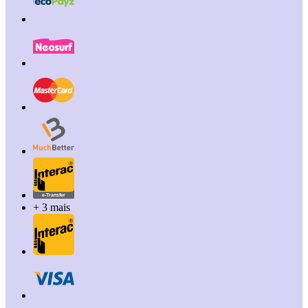
+ 3 mais