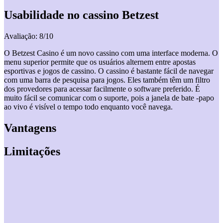
Usabilidade no cassino Betzest
Avaliação:
8
/
10
O Betzest Casino é um novo cassino com uma interface moderna. O
menu superior permite que os usuários alternem entre apostas
esportivas e jogos de cassino. O cassino é bastante fácil de navegar
com uma barra de pesquisa para jogos. Eles também têm um filtro
dos provedores para acessar facilmente o software preferido. É
muito fácil se comunicar com o suporte, pois a janela de bate -papo
ao vivo é visível o tempo todo enquanto você navega.
Vantagens
Limitações