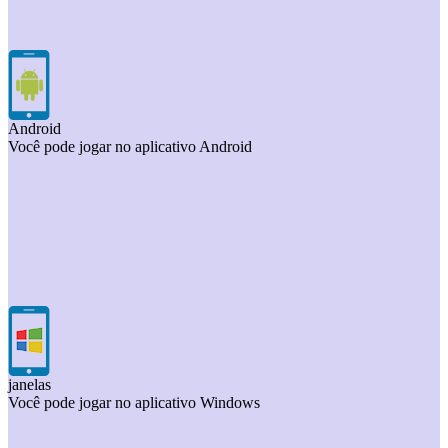
Android
Você pode jogar no aplicativo Android
janelas
Você pode jogar no aplicativo Windows