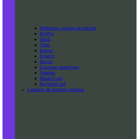
Melhores cassinos de bitcoin
PayPal
Skrill
Visto
Interac
Echeck
Idwise
Expresso americano
Neteller
MasterCard
PaySafeCard
Cassinos de depósito mínimo