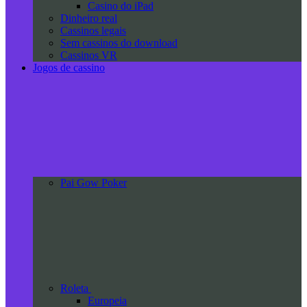
Casino do iPad
Dinheiro real
Cassinos legais
Sem cassinos do download
Cassinos VR
Jogos de cassino
Pai Gow Poker
Roleta
Europeia