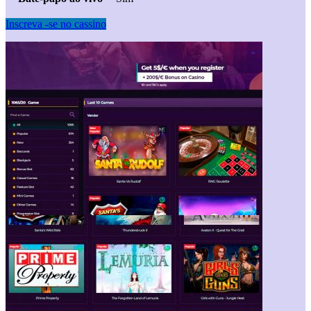
Inscreva -se no cassino