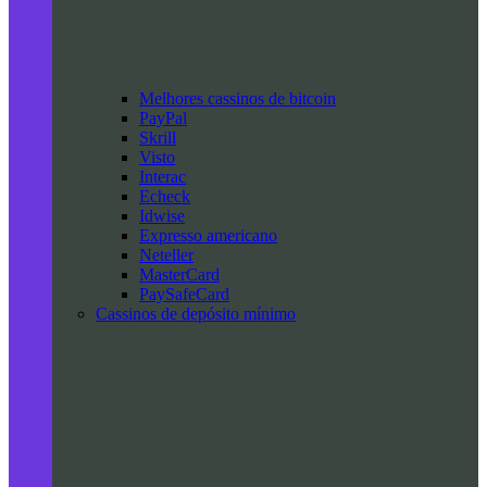
Melhores cassinos de bitcoin
PayPal
Skrill
Visto
Interac
Echeck
Idwise
Expresso americano
Neteller
MasterCard
PaySafeCard
Cassinos de depósito mínimo