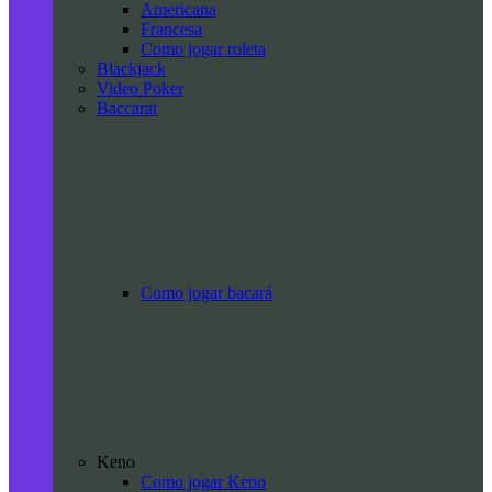
Americana
Francesa
Como jogar roleta
Blackjack
Video Poker
Baccarat
Como jogar bacará
Keno
Como jogar Keno