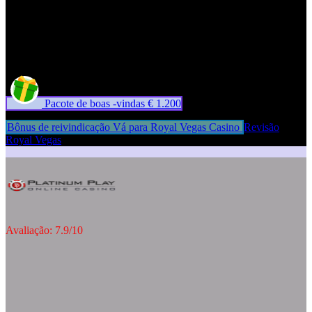
Nenhum
aplicativo móvel
Pacote de boas -vindas € 1.200
Bônus de reivindicação
Vá para Royal Vegas Casino
Revisão
Royal Vegas
Avaliação:
7.9
/
10