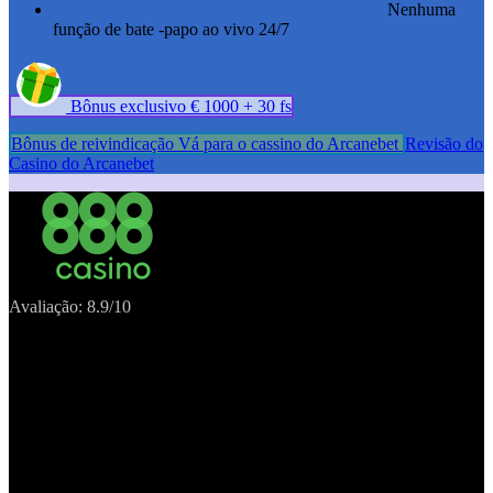
Nenhuma
função de bate -papo ao vivo 24/7
Bônus exclusivo € 1000 + 30 fs
Bônus de reivindicação
Vá para o cassino do Arcanebet
Revisão do
Casino do Arcanebet
Avaliação:
8.9
/
10