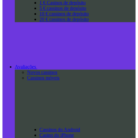
1 € Casinos de depósito
5 € cassinos de depósito
10 € cassinos de depósito
20 € cassinos de depósito
Avaliações
Novos cassinos
Cassinos móveis
Cassinos do Android
Casino do iPhone