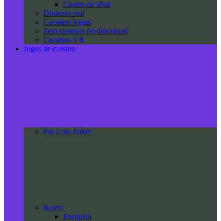
Casino do iPad
Dinheiro real
Cassinos legais
Sem cassinos do download
Cassinos VR
Jogos de cassino
Pai Gow Poker
Roleta
Europeia