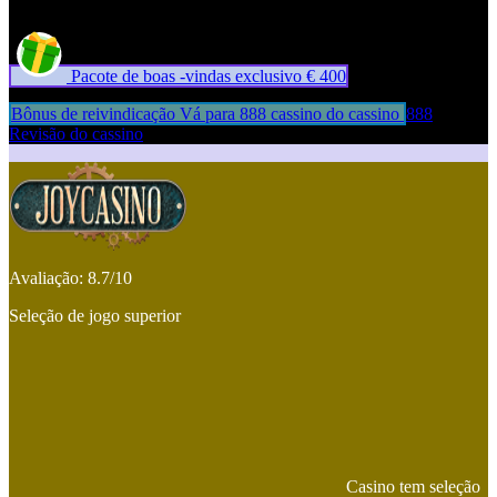
Pacote de boas -vindas exclusivo € 400
Bônus de reivindicação
Vá para 888 cassino do cassino
888
Revisão do cassino
Avaliação:
8.7
/
10
Seleção de jogo superior
Casino tem seleção