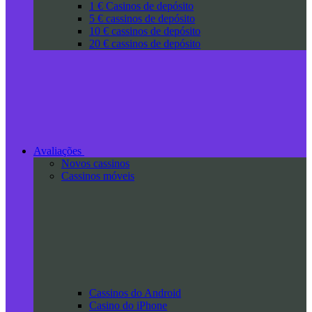
1 € Casinos de depósito
5 € cassinos de depósito
10 € cassinos de depósito
20 € cassinos de depósito
Avaliações
Novos cassinos
Cassinos móveis
Cassinos do Android
Casino do iPhone