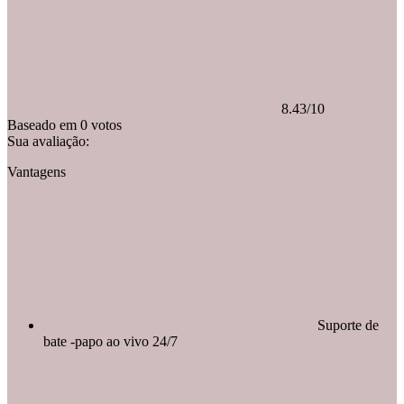
8.43
/
10
Baseado em
0
votos
Sua avaliação:
Vantagens
Suporte de
bate -papo ao vivo 24/7