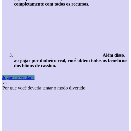
completamente com todos os recursos.
Além disso,
ao jogar por dinheiro real, você obtém todos os benefícios
dos bônus de cassino.
Jogue de verdade
vs.
Por que você deveria tentar o modo divertido