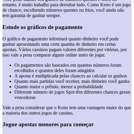
entanto, é muito trabalho para derrubar tudo. Como Keno é um jogo
de chance, escolhendo números quentes ou frios, você ainda não
tem garantia de ganhar sempre.
Estude os gráficos de pagamento
O gráfico de pagamento informará quanto dinheiro você pode
ganhar aposentando uma certa quantia de dinheiro em certas
apostas. Vários cassinos pagam valores diferentes por vitórias, por
isso vale a pena comparar alguns online antes de jogar.
Os pagamentos são baseados em quantos números foram
escolhidos e quantos deles foram atingidos
A aposta é multiplicada pelas chances ao calcular os ganhos
Quanto mais partidas você receber, mais dinheiro você ganha
Quanto maior o prêmio, menor a probabilidade
Diferente número de jogos Spot têm diferentes chances gerais
vencedoras
Vale a pena considerar que o Keno tem uma vantagem maior do que
a maioria dos outros jogos de cassino.
Jogue apostas menores para começar