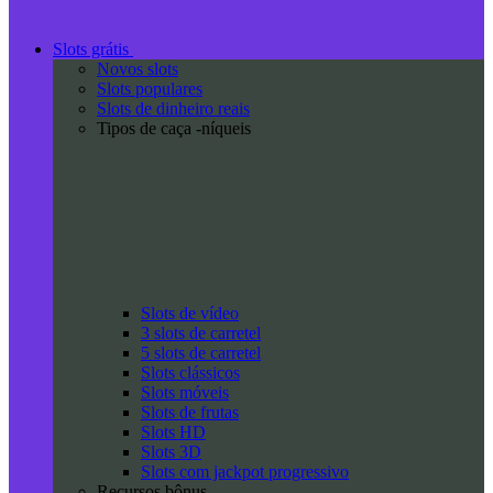
Slots grátis
Novos slots
Slots populares
Slots de dinheiro reais
Tipos de caça -níqueis
Slots de vídeo
3 slots de carretel
5 slots de carretel
Slots clássicos
Slots móveis
Slots de frutas
Slots HD
Slots 3D
Slots com jackpot progressivo
Recursos bônus