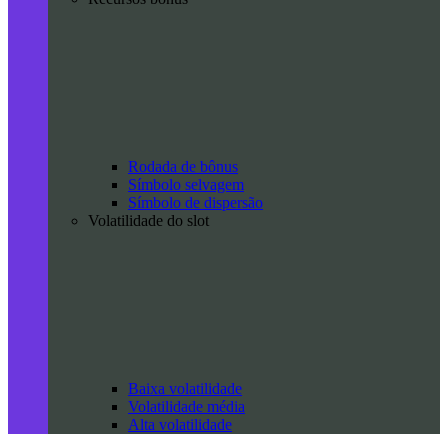
Rodada de bônus
Símbolo selvagem
Símbolo de dispersão
Volatilidade do slot
Baixa volatilidade
Volatilidade média
Alta volatilidade