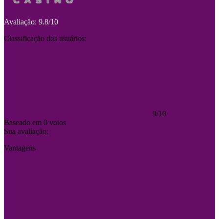
Avaliação:
9.8
/
10
Classificação dos usuários:
9
/
10
Baseado em
0
votos
Sua avaliação:
Vantagens