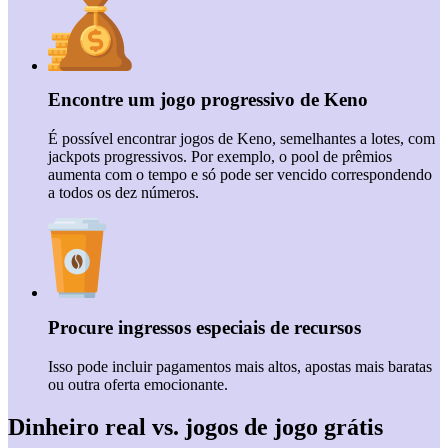
Encontre um jogo progressivo de Keno
É possível encontrar jogos de Keno, semelhantes a lotes, com
jackpots progressivos. Por exemplo, o pool de prêmios
aumenta com o tempo e só pode ser vencido correspondendo
a todos os dez números.
Procure ingressos especiais de recursos
Isso pode incluir pagamentos mais altos, apostas mais baratas
ou outra oferta emocionante.
Dinheiro real vs. jogos de jogo grátis