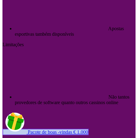
Apostas
esportivas também disponíveis
Limitações
Não tantos
provedores de software quanto outros cassinos online
Pacote de boas -vindas € 1.000