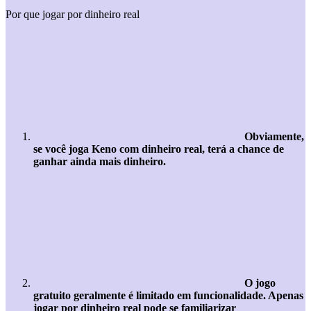
Por que jogar por dinheiro real
Obviamente,
se você joga Keno com dinheiro real, terá a chance de
ganhar ainda mais dinheiro.
O jogo
gratuito geralmente é limitado em funcionalidade. Apenas
jogar por dinheiro real pode se familiarizar