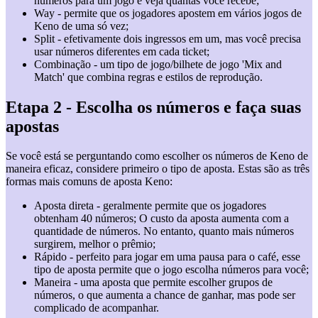
números para um jogo e veja quantas você recebe;
Way - permite que os jogadores apostem em vários jogos de
Keno de uma só vez;
Split - efetivamente dois ingressos em um, mas você precisa
usar números diferentes em cada ticket;
Combinação - um tipo de jogo/bilhete de jogo 'Mix and
Match' que combina regras e estilos de reprodução.
Etapa 2 - Escolha os números e faça suas
apostas
Se você está se perguntando como escolher os números de Keno de
maneira eficaz, considere primeiro o tipo de aposta. Estas são as três
formas mais comuns de aposta Keno:
Aposta direta - geralmente permite que os jogadores
obtenham 40 números; O custo da aposta aumenta com a
quantidade de números. No entanto, quanto mais números
surgirem, melhor o prêmio;
Rápido - perfeito para jogar em uma pausa para o café, esse
tipo de aposta permite que o jogo escolha números para você;
Maneira - uma aposta que permite escolher grupos de
números, o que aumenta a chance de ganhar, mas pode ser
complicado de acompanhar.