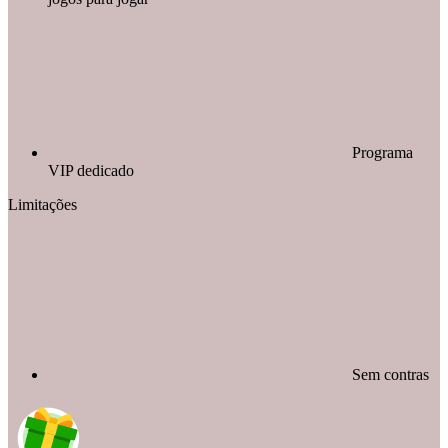
Programa
VIP dedicado
Limitações
Sem contras