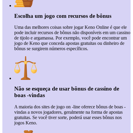
Escolha um jogo com recursos de bônus
Uma das melhores coisas sobre jogar Keno Online é que ele
pode incluir recursos de bônus não disponíveis em um cassino
de tijolo e argamassa. Por exemplo, você pode encontrar um
jogo de Keno que conceda apostas gratuitas ou dinheiro de
bônus se surgirem números específicos.
Não se esqueça de usar bônus de cassino de
boas -vindas
A maioria dos sites de jogo on -line oferece bônus de boas -
vindas a novos jogadores, geralmente na forma de apostas
gratuitas. Se você tiver sorte, poderá usar esses bônus nos
jogos Keno.