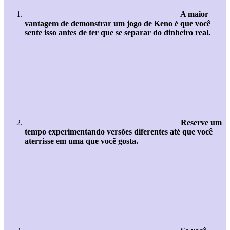
A maior
vantagem de demonstrar um jogo de Keno é que você
sente isso antes de ter que se separar do dinheiro real.
Reserve um
tempo experimentando versões diferentes até que você
aterrisse em uma que você gosta.