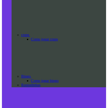
craps
Como jogar craps
Bingo
Como jogar bingo
Raspadinhas