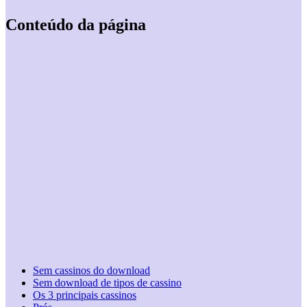
Conteúdo da página
Sem cassinos do download
Sem download de tipos de cassino
Os 3 principais cassinos