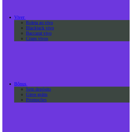
Viver
Roleta ao vivo
Blackjack vivo
Baccarat vivo
Craps vivos
Bônus
Sem depósito
Giros grátis
Promoções