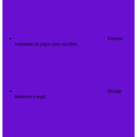
Enorme
variedade de jogos para escolher
Design
moderno e legal