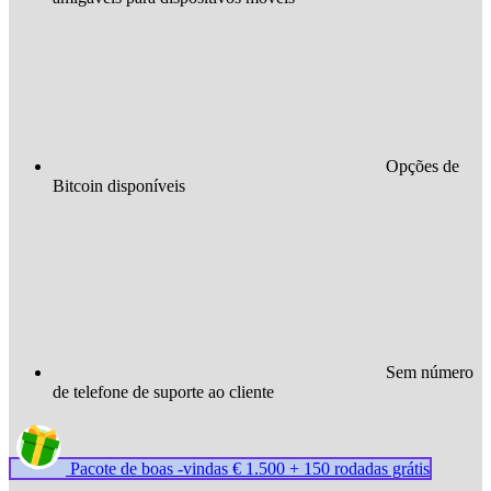
Opções de
Bitcoin disponíveis
Sem número
de telefone de suporte ao cliente
Pacote de boas -vindas € 1.500 + 150 rodadas grátis