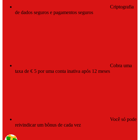
Criptografia
de dados seguros e pagamentos seguros
Cobra uma
taxa de € 5 por uma conta inativa após 12 meses
Você só pode
reivindicar um bônus de cada vez