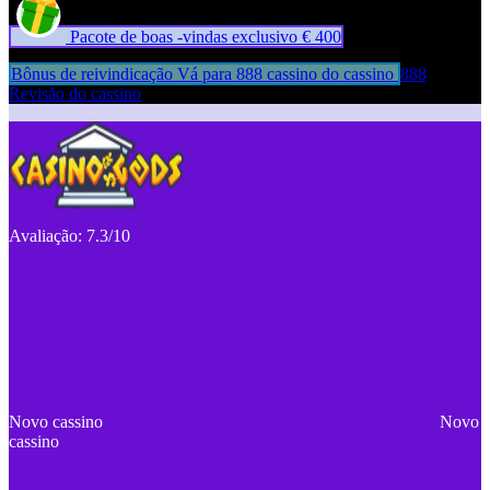
Pacote de boas -vindas exclusivo € 400
Bônus de reivindicação
Vá para 888 cassino do cassino
888
Revisão do cassino
Avaliação:
7.3
/
10
Novo cassino
Novo
cassino