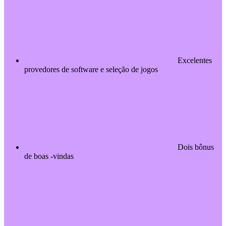
Excelentes
provedores de software e seleção de jogos
Dois bônus
de boas -vindas