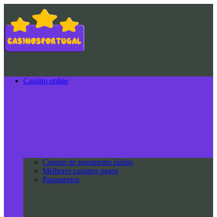
Cassino online
Casinos de pagamento rápido
Melhores cassinos pagos
Pagamentos