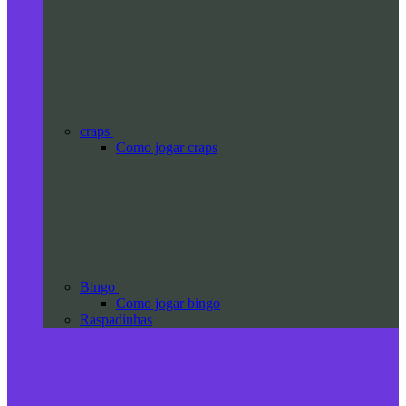
craps
Como jogar craps
Bingo
Como jogar bingo
Raspadinhas