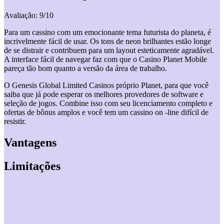
Avaliação:
9
/
10
Para um cassino com um emocionante tema futurista do planeta, é
incrivelmente fácil de usar. Os tons de neon brilhantes estão longe
de se distrair e contribuem para um layout esteticamente agradável.
A interface fácil de navegar faz com que o Casino Planet Mobile
pareça tão bom quanto a versão da área de trabalho.
O Genesis Global Limited Casinos próprio Planet, para que você
saiba que já pode esperar os melhores provedores de software e
seleção de jogos. Combine isso com seu licenciamento completo e
ofertas de bônus amplos e você tem um cassino on -line difícil de
resistir.
Vantagens
Limitações