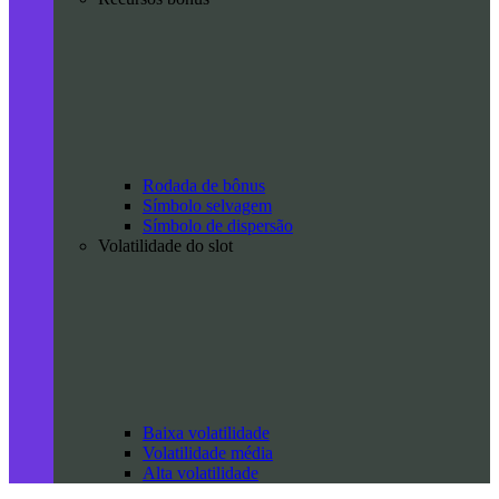
Rodada de bônus
Símbolo selvagem
Símbolo de dispersão
Volatilidade do slot
Baixa volatilidade
Volatilidade média
Alta volatilidade