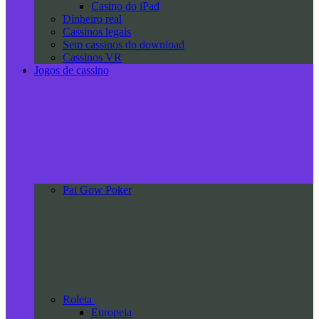
Casino do iPad
Dinheiro real
Cassinos legais
Sem cassinos do download
Cassinos VR
Jogos de cassino
Pai Gow Poker
Roleta
Europeia