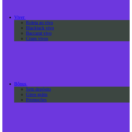
Viver
Roleta ao vivo
Blackjack vivo
Baccarat vivo
Craps vivos
Bônus
Sem depósito
Giros grátis
Promoções