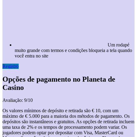
Um rodapé
muito grande com termos e condições bloqueia a tela quando
você entra no site
Registro
Opções de pagamento no Planeta de
Casino
Avaliação:
9
/
10
Os valores mínimos de depósito e retirada são € 10, com um
máximo de € 5.000 para a maioria dos métodos de pagamento. Os
depósitos são instantâneos e gratuitos. As opções de retirada incluem
uma taxa de 2% e os tempos de processamento podem variar. Os
jogadores podem optar por depositar com Visa, MasterCard ou