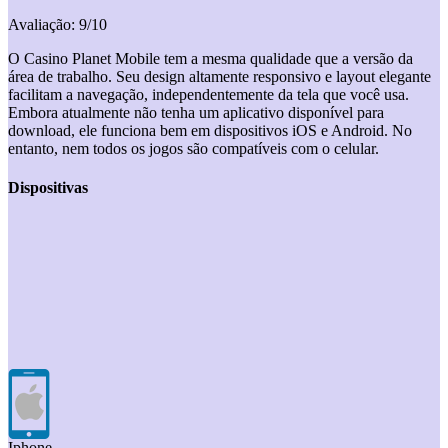
Avaliação:
9
/
10
O Casino Planet Mobile tem a mesma qualidade que a versão da
área de trabalho. Seu design altamente responsivo e layout elegante
facilitam a navegação, independentemente da tela que você usa.
Embora atualmente não tenha um aplicativo disponível para
download, ele funciona bem em dispositivos iOS e Android. No
entanto, nem todos os jogos são compatíveis com o celular.
Dispositivas
Iphone