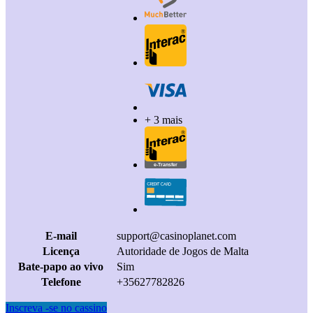
+ 3 mais
E-mail
support@casinoplanet.com
Licença
Autoridade de Jogos de Malta
Bate-papo ao vivo
Sim
Telefone
+35627782826
Inscreva -se no cassino