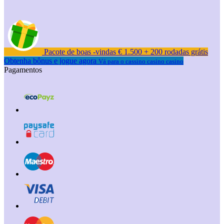
Pacote de boas -vindas € 1.500 + 200 rodadas grátis
Obtenha bônus e jogue agora
Vá para o cassino casino casino
Pagamentos