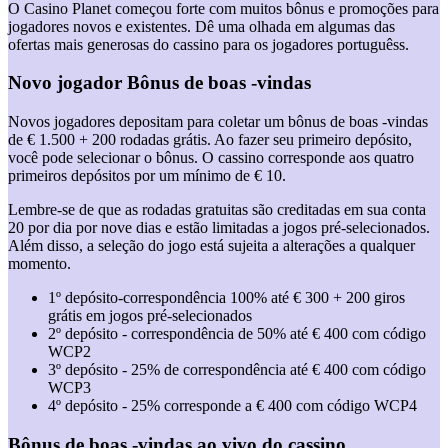
O Casino Planet começou forte com muitos bônus e promoções para
jogadores novos e existentes. Dê uma olhada em algumas das
ofertas mais generosas do cassino para os jogadores portuguêss.
Novo jogador Bônus de boas -vindas
Novos jogadores depositam para coletar um bônus de boas -vindas
de € 1.500 + 200 rodadas grátis. Ao fazer seu primeiro depósito,
você pode selecionar o bônus. O cassino corresponde aos quatro
primeiros depósitos por um mínimo de € 10.
Lembre-se de que as rodadas gratuitas são creditadas em sua conta
20 por dia por nove dias e estão limitadas a jogos pré-selecionados.
Além disso, a seleção do jogo está sujeita a alterações a qualquer
momento.
1º depósito-correspondência 100% até € 300 + 200 giros
grátis em jogos pré-selecionados
2º depósito - correspondência de 50% até € 400 com código
WCP2
3º depósito - 25% de correspondência até € 400 com código
WCP3
4º depósito - 25% corresponde a € 400 com código WCP4
Bônus de boas -vindas ao vivo do cassino