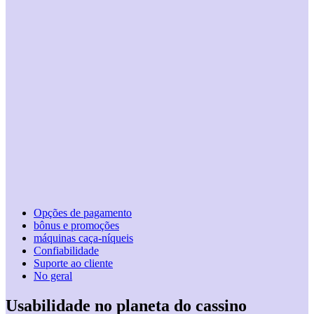
Opções de pagamento
bônus e promoções
máquinas caça-níqueis
Confiabilidade
Suporte ao cliente
No geral
Usabilidade no planeta do cassino