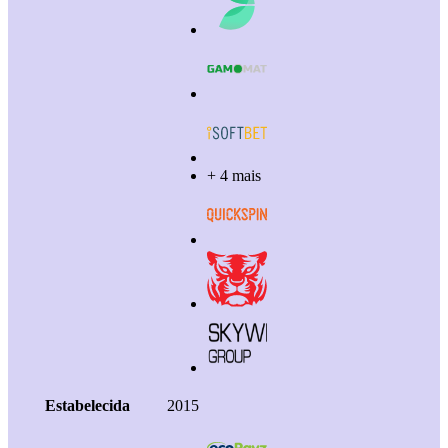
+ 4 mais
Estabelecida
2015