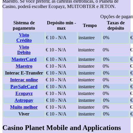
Maestro. Se você preferir, as carteiras eletrônicas, o Planeta de
Casino, poderá escolher Ecopayz, MUITOBTER e JETON.
Opções de paga
Sistema de
Depósito min -
Taxas de
Tempo
pagamento
max
depósito
Visto
€ 10 - N/A
instantee
0%
€
Crédito
Visto
€ 10 - N/A
instantee
0%
€
Débito
MasterCard
€ 10 - N/A
instantee
0%
€
Maestro
€ 10 - N/A
instantee
0%
€
Interac E-Transfer
€ 10 - N/A
instantee
0%
€
Interac online
€ 10 - N/A
instantee
0%
€
PaySafeCard
€ 10 - N/A
instantee
0%
€
Ecopayz
€ 10 - N/A
instantee
0%
€
Astropay
€ 10 - N/A
instantee
0%
€
Muito melhor
€ 10 - N/A
instantee
0%
€
Viver
€ 10 - N/A
instantee
0%
€
Casino Planet Mobile and Applications