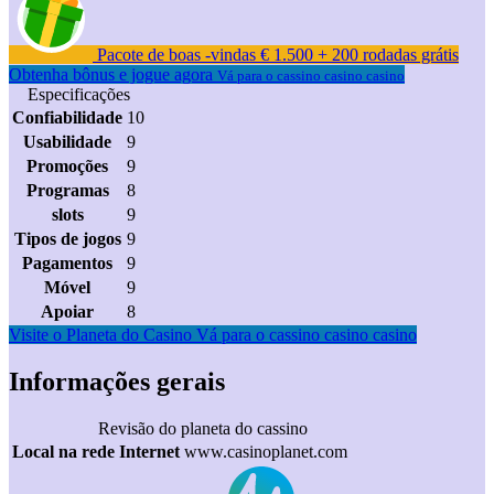
Pacote de boas -vindas € 1.500 + 200 rodadas grátis
Obtenha bônus e jogue agora
Vá para o cassino casino casino
Especificações
Confiabilidade
10
Usabilidade
9
Promoções
9
Programas
8
slots
9
Tipos de jogos
9
Pagamentos
9
Móvel
9
Apoiar
8
Visite o Planeta do Casino
Vá para o cassino casino casino
Informações gerais
Revisão do planeta do cassino
Local na rede Internet
www.casinoplanet.com