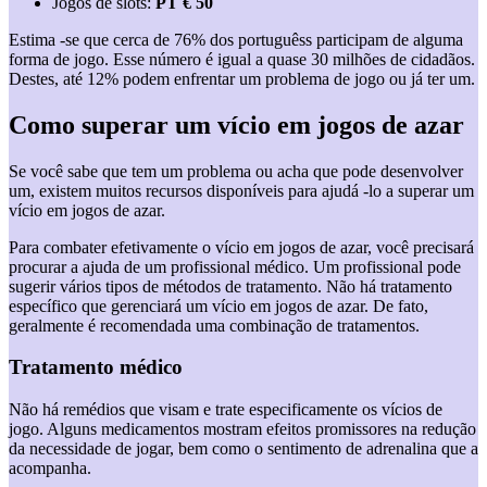
Jogos de slots:
PT € 50
Estima -se que cerca de 76% dos portuguêss participam de alguma
forma de jogo. Esse número é igual a quase 30 milhões de cidadãos.
Destes, até 12% podem enfrentar um problema de jogo ou já ter um.
Como superar um vício em jogos de azar
Se você sabe que tem um problema ou acha que pode desenvolver
um, existem muitos recursos disponíveis para ajudá -lo a superar um
vício em jogos de azar.
Para combater efetivamente o vício em jogos de azar, você precisará
procurar a ajuda de um profissional médico. Um profissional pode
sugerir vários tipos de métodos de tratamento. Não há tratamento
específico que gerenciará um vício em jogos de azar. De fato,
geralmente é recomendada uma combinação de tratamentos.
Tratamento médico
Não há remédios que visam e trate especificamente os vícios de
jogo. Alguns medicamentos mostram efeitos promissores na redução
da necessidade de jogar, bem como o sentimento de adrenalina que a
acompanha.