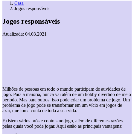
Casa
Jogos responsáveis
Jogos responsáveis
Atualizada:
04.03.2021
Milhões de pessoas em todo o mundo participam de atividades de
jogo. Para a maioria, nunca vai além de um hobby divertido de meio
período. Mas para outros, isso pode criar um problema de jogo. Um
problema de jogo pode se transformar em um vício em jogos de
azar, que toma conta de toda a sua vida.
Existem vários prós e contras no jogo, além de diferentes razões
pelas quais você pode jogar. Aqui estão as principais vantagens: