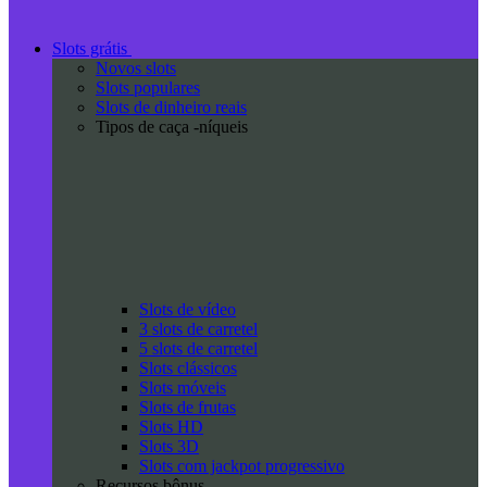
Slots grátis
Novos slots
Slots populares
Slots de dinheiro reais
Tipos de caça -níqueis
Slots de vídeo
3 slots de carretel
5 slots de carretel
Slots clássicos
Slots móveis
Slots de frutas
Slots HD
Slots 3D
Slots com jackpot progressivo
Recursos bônus