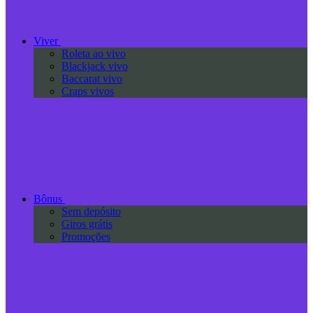
Viver
Roleta ao vivo
Blackjack vivo
Baccarat vivo
Craps vivos
Bônus
Sem depósito
Giros grátis
Promoções