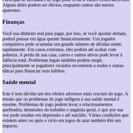
Alguns deles podem ser óbvios, enquanto outros são menos
aparentes.
Finanças
Você usa dinheiro real para jogar, por isso, se você apostar demais,
poderá pousar em água quente financeiramente. Um jogador
compulsivo pode acumular um grande número de dívidas muito
rapidamente. Em casos extremos, eles podem até acabar com
pobreza. A perda de sua casa, carros e outros ativos pode levar à
falência total. Problemas legais também podem surgir,
principalmente se jogadores viciados recorrerem a roubo e outras
táticas para financiar seus hábitos.
Saúde mental
Este é sem dúvida um dos efeitos adversos mais cruciais do jogo. A
tensão que os problemas de jogo infligem à sua saúde mental é
enorme. Problemas de jogo podem levar a relacionamentos
quebrados, demissões do trabalho e angústia geral, o que por sua
vez pode resultar em depressão e até suicídio. Várias condições que
existem antes ou após o vício em jogos de azar também têm um
impacto.