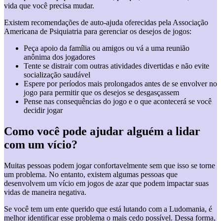
vida que você precisa mudar.
Existem recomendações de auto-ajuda oferecidas pela Associação
Americana de Psiquiatria para gerenciar os desejos de jogos:
Peça apoio da família ou amigos ou vá a uma reunião
anônima dos jogadores
Tente se distrair com outras atividades divertidas e não evite
socialização saudável
Espere por períodos mais prolongados antes de se envolver no
jogo para permitir que os desejos se desgasçassem
Pense nas consequências do jogo e o que acontecerá se você
decidir jogar
Como você pode ajudar alguém a lidar
com um vício?
Muitas pessoas podem jogar confortavelmente sem que isso se torne
um problema. No entanto, existem algumas pessoas que
desenvolvem um vício em jogos de azar que podem impactar suas
vidas de maneira negativa.
Se você tem um ente querido que está lutando com a Ludomania, é
melhor identificar esse problema o mais cedo possível. Dessa forma,