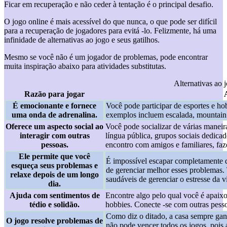
Ficar em recuperação e não ceder à tentação é o principal desafio.
O jogo online é mais acessível do que nunca, o que pode ser difícil
para a recuperação de jogadores para evitá -lo. Felizmente, há uma
infinidade de alternativas ao jogo e seus gatilhos.
Mesmo se você não é um jogador de problemas, pode encontrar
muita inspiração abaixo para atividades substitutas.
Alternativas ao 
Razão para jogar
É emocionante e fornece
Você pode participar de esportes e h
uma onda de adrenalina.
exemplos incluem escalada, mountain bi
Oferece um aspecto social ao
Você pode socializar de várias manei
interagir com outras
língua pública, grupos sociais dedicad
pessoas.
encontro com amigos e familiares, fa
Ele permite que você
É impossível escapar completamente 
esqueça seus problemas e
de gerenciar melhor esses problemas. 
relaxe depois de um longo
saudáveis de gerenciar o estresse da v
dia.
Ajuda com sentimentos de
Encontre algo pelo qual você é apaixo
tédio e solidão.
hobbies. Conecte -se com outras pess
Como diz o ditado, a casa sempre gan
O jogo resolve problemas de
não pode vencer todos os jogos, pois