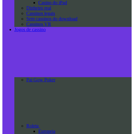
Casino do iPad
Dinheiro real
Cassinos legais
Sem cassinos do download
Cassinos VR
Jogos de cassino
Pai Gow Poker
Roleta
Europeia