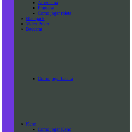
Americana
Francesa
Como jogar roleta
Blackjack
Video Poker
Baccarat
Como jogar bacará
Keno
Como jogar Keno