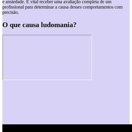
e ansiedade. É vital receber uma avaliação completa de um
profissional para determinar a causa desses comportamentos com
precisão.
O que causa ludomania?