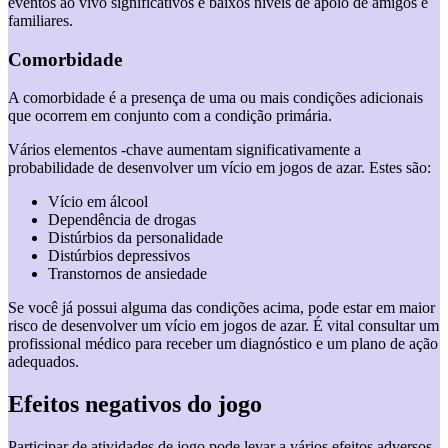
eventos ao vivo significativos e baixos níveis de apoio de amigos e
familiares.
Comorbidade
A comorbidade é a presença de uma ou mais condições adicionais
que ocorrem em conjunto com a condição primária.
Vários elementos -chave aumentam significativamente a
probabilidade de desenvolver um vício em jogos de azar. Estes são:
Vício em álcool
Dependência de drogas
Distúrbios da personalidade
Distúrbios depressivos
Transtornos de ansiedade
Se você já possui alguma das condições acima, pode estar em maior
risco de desenvolver um vício em jogos de azar. É vital consultar um
profissional médico para receber um diagnóstico e um plano de ação
adequados.
Efeitos negativos do jogo
Participar de atividades de jogo pode levar a vários efeitos adversos.