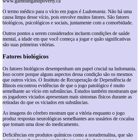
www.gamblingandpoverty.ca
O termo médico para o vício em jogos é
Ludomania
. Não há uma
causa limpa desse vício, pois envolve muitos fatores. São fatores
biológicos, psicológicos e sociais, juntamente com a comorbidade.
Outros pontos a serem considerados incluem condições de saúde
mental, a idade em que você começa a jogar e quão significativas
são suas primeiras vitórias.
Fatores biológicos
Os fatores biológicos desempenham um papel crucial na ludomania.
Isso ocorre porque alguns aspectos dessa condição são os mesmos
que outros vícios. O Instituto de Recuperação de Dependência de
Illinois encontrou evidências de que o jogo patológico é muito
semelhante ao vício em substâncias. Estudos também mostraram que
os jogadores viciados apresentam mais sintomas físicos durante as
retiradas do que os viciados em substâncias.
As imagens do cérebro mostram que a vitória enquanto o jogo
produz respostas neurológicas semelhantes aos usuários de cocaína
que tomam uma dose do medicamento.
Deficiências em produtos químicos como a noradrenalina, que são