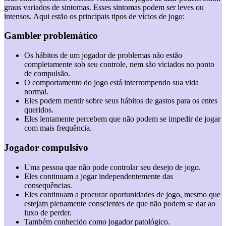
graus variados de sintomas. Esses sintomas podem ser leves ou
intensos. Aqui estão os principais tipos de vícios de jogo:
Gambler problemático
Os hábitos de um jogador de problemas não estão
completamente sob seu controle, nem são viciados no ponto
de compulsão.
O comportamento do jogo está interrompendo sua vida
normal.
Eles podem mentir sobre seus hábitos de gastos para os entes
queridos.
Eles lentamente percebem que não podem se impedir de jogar
com mais frequência.
Jogador compulsivo
Uma pessoa que não pode controlar seu desejo de jogo.
Eles continuam a jogar independentemente das
consequências.
Eles continuam a procurar oportunidades de jogo, mesmo que
estejam plenamente conscientes de que não podem se dar ao
luxo de perder.
Também conhecido como jogador patológico.