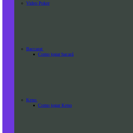
Video Poker
Baccarat
Como jogar bacará
Keno
Como jogar Keno