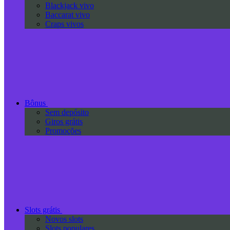
Blackjack vivo
Baccarat vivo
Craps vivos
Bônus
Sem depósito
Giros grátis
Promoções
Slots grátis
Novos slots
Slots populares