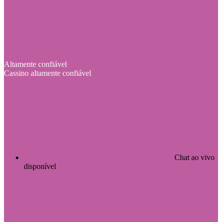
Altamente confiável
Cassino altamente confiável
Chat ao vivo
disponível