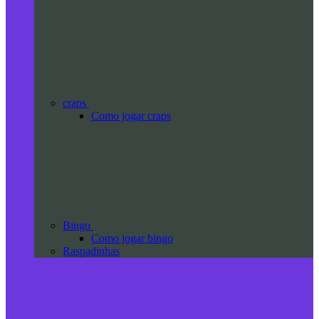
craps
Como jogar craps
Bingo
Como jogar bingo
Raspadinhas