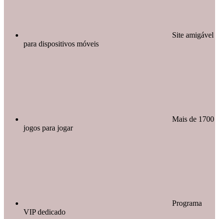
Site amigável
para dispositivos móveis
Mais de 1700
jogos para jogar
Programa
VIP dedicado