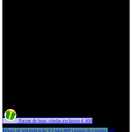
Apenas um
método de retirada
Curta horas
de trabalho de trabalho
Pacote de boas -vindas exclusivo € 400
Bônus de reivindicação
Vá para 888 cassino do cassino
888