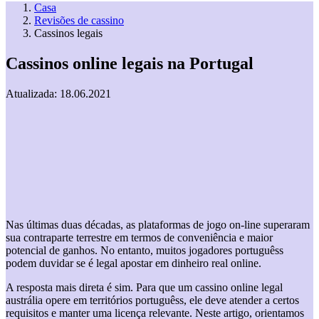
Casa
Revisões de cassino
Cassinos legais
Cassinos online legais na Portugal
Atualizada:
18.06.2021
Nas últimas duas décadas, as plataformas de jogo on-line superaram
sua contraparte terrestre em termos de conveniência e maior
potencial de ganhos. No entanto, muitos jogadores portuguêss
podem duvidar se é legal apostar em dinheiro real online.
A resposta mais direta é sim. Para que um cassino online legal
austrália opere em territórios portuguêss, ele deve atender a certos
requisitos e manter uma licença relevante. Neste artigo, orientamos