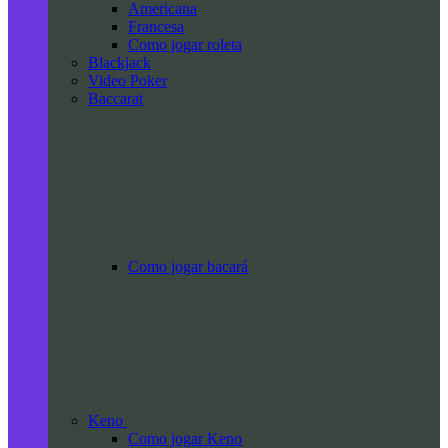
Americana
Francesa
Como jogar roleta
Blackjack
Video Poker
Baccarat
Como jogar bacará
Keno
Como jogar Keno