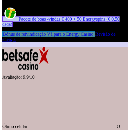
Pacote de boas -vindas € 400 + 50 Energyspins (€ 0,50
cada)
Bônus de reivindicação
Vá para o Energy Casino
Revisão de
energia
Avaliação:
9.9
/
10
Ótimo celular
O