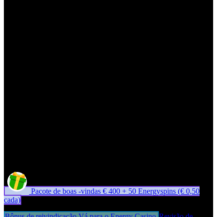
Possui várias
licenças
Suporte ao
cliente não disponível 24/7
Pacote de boas -vindas € 400 + 50 Energyspins (€ 0,50
cada)
Bônus de reivindicação
Vá para o Energy Casino
Revisão de