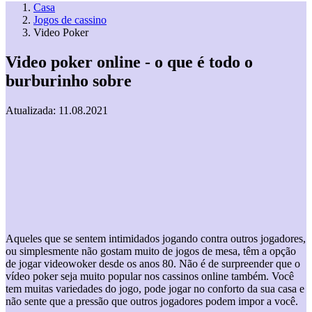
Casa
Jogos de cassino
Video Poker
Video poker online - o que é todo o
burburinho sobre
Atualizada:
11.08.2021
Aqueles que se sentem intimidados jogando contra outros jogadores,
ou simplesmente não gostam muito de jogos de mesa, têm a opção
de jogar videowoker desde os anos 80. Não é de surpreender que o
vídeo poker seja muito popular nos cassinos online também. Você
tem muitas variedades do jogo, pode jogar no conforto da sua casa e
não sente que a pressão que outros jogadores podem impor a você.