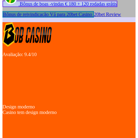
Bônus de boas -vindas € 180 + 120 rodadas grátis
Bônus de reivindicação
Vá para 20bet Casino
20bet Review
Avaliação:
9.4
/
10
Design moderno
Casino tem design moderno