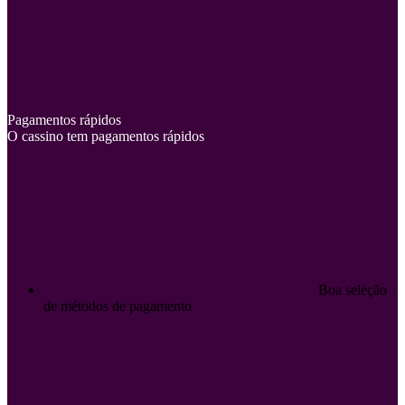
Pagamentos rápidos
O cassino tem pagamentos rápidos
Boa seleção
de métodos de pagamento