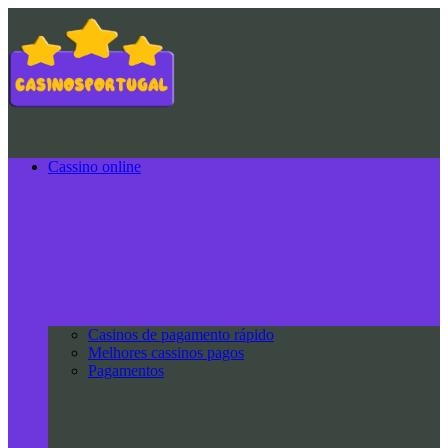
Cassino online
Casinos de pagamento rápido
Melhores cassinos pagos
Pagamentos