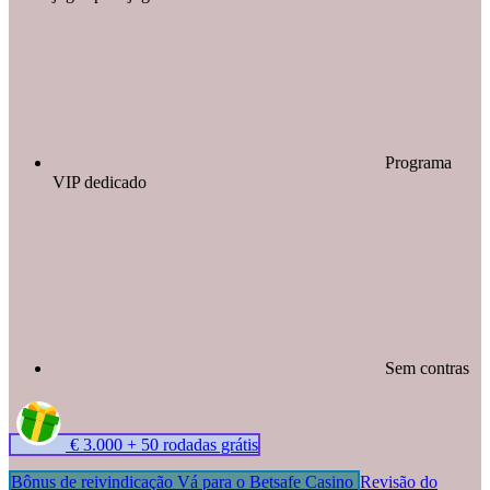
Programa
VIP dedicado
Sem contras
€ 3.000 + 50 rodadas grátis
Bônus de reivindicação
Vá para o Betsafe Casino
Revisão do