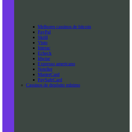
Melhores cassinos de bitcoin
PayPal
Skrill
Visto
Interac
Echeck
Idwise
Expresso americano
Neteller
MasterCard
PaySafeCard
Cassinos de depósito mínimo