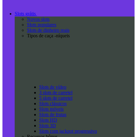
Slots grátis
Novos slots
Slots populares
Slots de dinheiro reais
Tipos de caça -níqueis
Slots de vídeo
3 slots de carretel
5 slots de carretel
Slots clássicos
Slots móveis
Slots de frutas
Slots HD
Slots 3D
Slots com jackpot progressivo
Recursos bônus