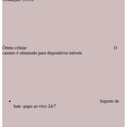
Ótimo celular
O
cassino é otimizado para dispositivos móveis
Suporte de
bate -papo ao vivo 24/7