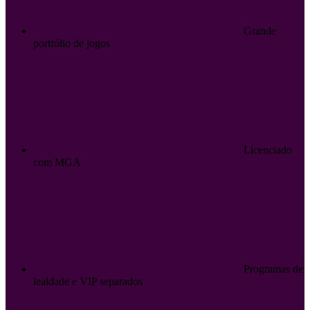
Grande
portfólio de jogos
Licenciado
com MGA
Programas de
lealdade e VIP separados