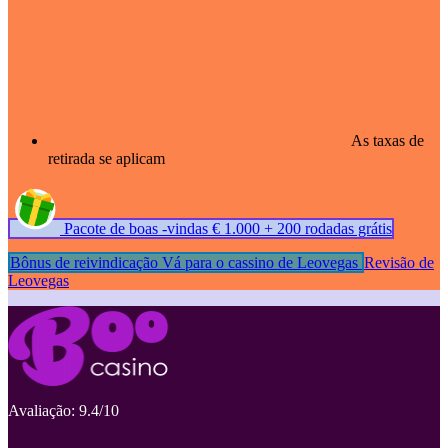
As taxas de
retirada se aplicam
Pacote de boas -vindas € 1.000 + 200 rodadas grátis
Bônus de reivindicação
Vá para o cassino de Leovegas
Revisão de
Leovegas
Avaliação:
9.4
/
10