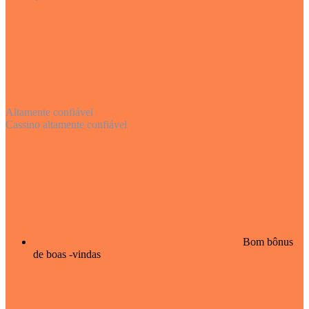
Altamente confiável
Cassino altamente confiável
Bom bônus
de boas -vindas