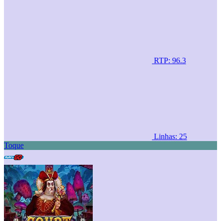
RTP: 96.3
Linhas: 25
Toque