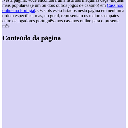
Nesta página, você encontrará uma lista das máquinas caça -níqueis
mais populares (e um ou dois outros jogos de cassino) em
Cassinos
online na Portugal
. Os slots estão listados nesta página em nenhuma
ordem específica, mas, no geral, representam os maiores empates
entre os jogadores portuguêss nos cassinos online para o presente
mês.
Conteúdo da página