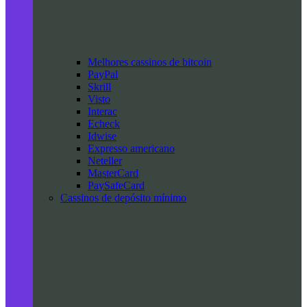
Melhores cassinos de bitcoin
PayPal
Skrill
Visto
Interac
Echeck
Idwise
Expresso americano
Neteller
MasterCard
PaySafeCard
Cassinos de depósito mínimo