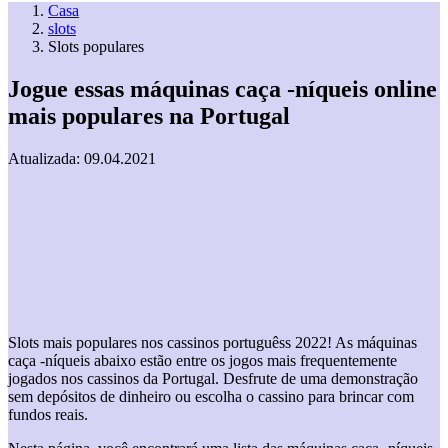
Casa
slots
Slots populares
Jogue essas máquinas caça -níqueis online
mais populares na Portugal
Atualizada:
09.04.2021
Slots mais populares nos cassinos portuguêss 2022! As máquinas
caça -níqueis abaixo estão entre os jogos mais frequentemente
jogados nos cassinos da Portugal. Desfrute de uma demonstração
sem depósitos de dinheiro ou escolha o cassino para brincar com
fundos reais.