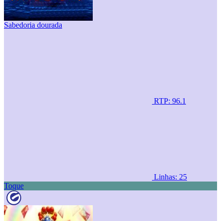
Sabedoria dourada
RTP: 96.1
Linhas: 25
Toque