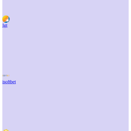
Igt
isoftbet