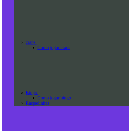
craps
Como jogar craps
Bingo
Como jogar bingo
Raspadinhas