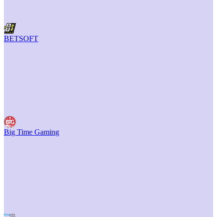
BETSOFT
Big Time Gaming