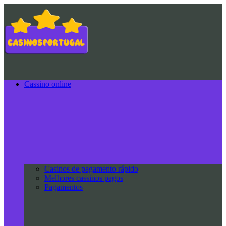
Cassino online
Casinos de pagamento rápido
Melhores cassinos pagos
Pagamentos