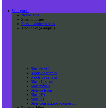
Slots grátis
Novos slots
Slots populares
Slots de dinheiro reais
Tipos de caça -níqueis
Slots de vídeo
3 slots de carretel
5 slots de carretel
Slots clássicos
Slots móveis
Slots de frutas
Slots HD
Slots 3D
Slots com jackpot progressivo
Recursos bônus