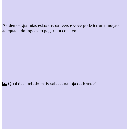
As demos gratuitas estão disponíveis e você pode ter uma noção
adequada do jogo sem pagar um centavo.
🎰 Qual é o símbolo mais valioso na loja do bruxo?