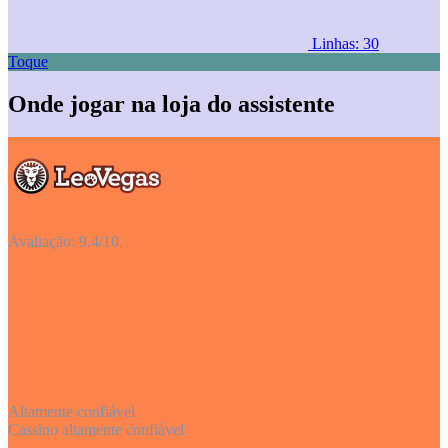
Linhas: 30
Toque
Onde jogar na loja do assistente
Avaliação:
9.4
/
10
Altamente confiável
Cassino altamente confiável