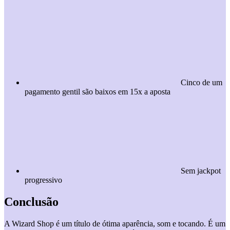
Cinco de um
pagamento gentil são baixos em 15x a aposta
Sem jackpot
progressivo
Conclusão
A Wizard Shop é um título de ótima aparência, som e tocando. É um