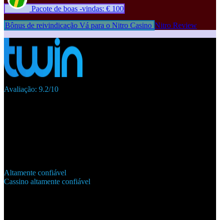
Pacote de boas -vindas: € 100
Bônus de reivindicação
Vá para o Nitro Casino
Nitro Review
Avaliação:
9.2
/
10
Altamente confiável
Cassino altamente confiável