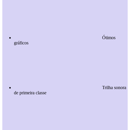
Ótimos
gráficos
Trilha sonora
de primeira classe