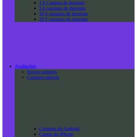
1 € Casinos de depósito
5 € cassinos de depósito
10 € cassinos de depósito
20 € cassinos de depósito
Avaliações
Novos cassinos
Cassinos móveis
Cassinos do Android
Casino do iPhone