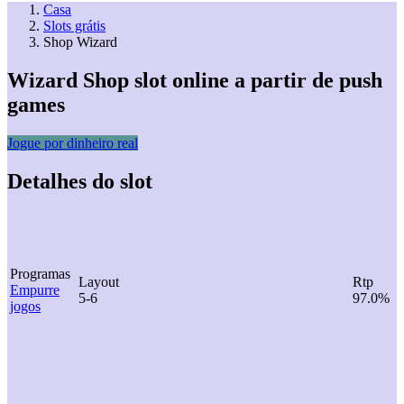
Casa
Slots grátis
Shop Wizard
Wizard Shop slot online a partir de push
games
Jogue por dinheiro real
Detalhes do slot
Programas
Layout
Rtp
Empurre
5-6
97.0%
jogos