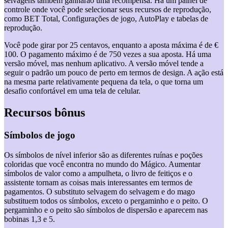
selvagens também ganharão uma recompensa. Há um painel de
controle onde você pode selecionar seus recursos de reprodução,
como BET Total, Configurações de jogo, AutoPlay e tabelas de
reprodução.
Você pode girar por 25 centavos, enquanto a aposta máxima é de €
100. O pagamento máximo é de 750 vezes a sua aposta. Há uma
versão móvel, mas nenhum aplicativo. A versão móvel tende a
seguir o padrão um pouco de perto em termos de design. A ação está
na mesma parte relativamente pequena da tela, o que torna um
desafio confortável em uma tela de celular.
Recursos bônus
Símbolos de jogo
Os símbolos de nível inferior são as diferentes ruínas e poções
coloridas que você encontra no mundo do Mágico. Aumentar
símbolos de valor como a ampulheta, o livro de feitiços e o
assistente tornam as coisas mais interessantes em termos de
pagamentos. O substituto selvagem do selvagem e do mago
substituem todos os símbolos, exceto o pergaminho e o peito. O
pergaminho e o peito são símbolos de dispersão e aparecem nas
bobinas 1,3 e 5.