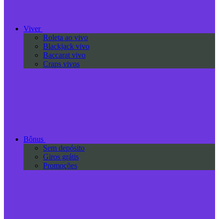
Viver
Roleta ao vivo
Blackjack vivo
Baccarat vivo
Craps vivos
Bônus
Sem depósito
Giros grátis
Promoções