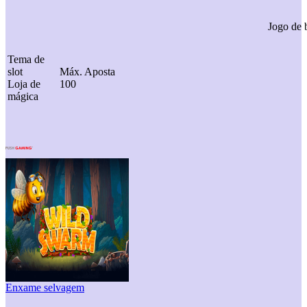
Jogo de 
Tema de
slot
Máx. Aposta
Loja de
100
mágica
Enxame selvagem