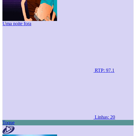
Uma noite fora
RTP: 97.1
Linhas: 20
Toque