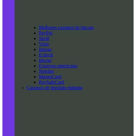
Melhores cassinos de bitcoin
PayPal
Skrill
Visto
Interac
Echeck
Idwise
Expresso americano
Neteller
MasterCard
PaySafeCard
Cassinos de depósito mínimo