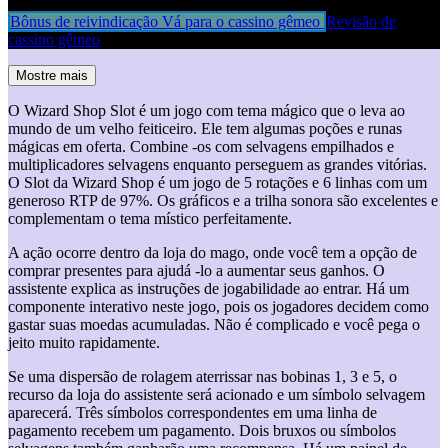
Bônus de reivindicação
Vá para o cassino gêmeo
Revisão de
cassino gêmeo
Mostre mais
O Wizard Shop Slot é um jogo com tema mágico que o leva ao
mundo de um velho feiticeiro. Ele tem algumas poções e runas
mágicas em oferta. Combine -os com selvagens empilhados e
multiplicadores selvagens enquanto perseguem as grandes vitórias.
O Slot da Wizard Shop é um jogo de 5 rotações e 6 linhas com um
generoso RTP de 97%. Os gráficos e a trilha sonora são excelentes e
complementam o tema místico perfeitamente.
A ação ocorre dentro da loja do mago, onde você tem a opção de
comprar presentes para ajudá -lo a aumentar seus ganhos. O
assistente explica as instruções de jogabilidade ao entrar. Há um
componente interativo neste jogo, pois os jogadores decidem como
gastar suas moedas acumuladas. Não é complicado e você pega o
jeito muito rapidamente.
Se uma dispersão de rolagem aterrissar nas bobinas 1, 3 e 5, o
recurso da loja do assistente será acionado e um símbolo selvagem
aparecerá. Três símbolos correspondentes em uma linha de
pagamento recebem um pagamento. Dois bruxos ou símbolos