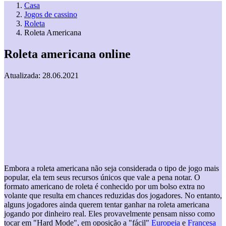
Casa
Jogos de cassino
Roleta
Roleta Americana
Roleta americana online
Atualizada:
28.06.2021
Embora a roleta americana não seja considerada o tipo de jogo mais
popular, ela tem seus recursos únicos que vale a pena notar. O
formato americano de roleta é conhecido por um bolso extra no
volante que resulta em chances reduzidas dos jogadores. No entanto,
alguns jogadores ainda querem tentar ganhar na roleta americana
jogando por dinheiro real. Eles provavelmente pensam nisso como
tocar em "Hard Mode", em oposição a "fácil"
Europeia
e
Francesa