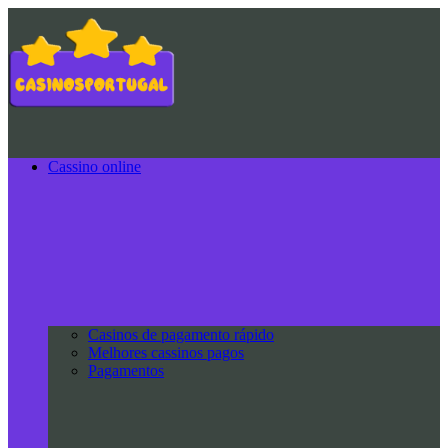
Cassino online
Casinos de pagamento rápido
Melhores cassinos pagos
Pagamentos