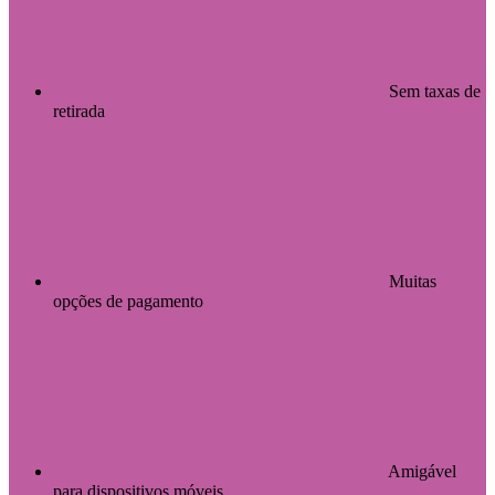
Sem taxas de
retirada
Muitas
opções de pagamento
Amigável
para dispositivos móveis