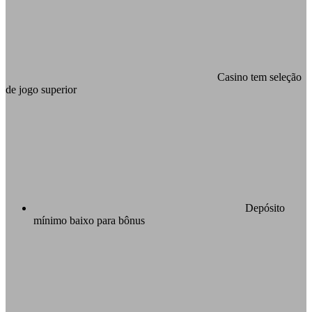
Casino tem seleção
de jogo superior
Depósito
mínimo baixo para bônus