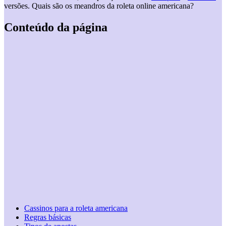
versões. Quais são os meandros da roleta online americana?
Conteúdo da página
Cassinos para a roleta americana
Regras básicas