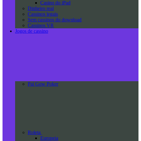
Casino do iPad
Dinheiro real
Cassinos legais
Sem cassinos do download
Cassinos VR
Jogos de cassino
Pai Gow Poker
Roleta
Europeia