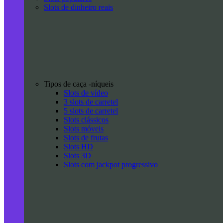
Slots de dinheiro reais
Tipos de caça -níqueis
Slots de vídeo
3 slots de carretel
5 slots de carretel
Slots clássicos
Slots móveis
Slots de frutas
Slots HD
Slots 3D
Slots com jackpot progressivo