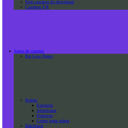
Sem cassinos do download
Cassinos VR
Jogos de cassino
Pai Gow Poker
Roleta
Europeia
Americana
Francesa
Como jogar roleta
Blackjack