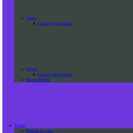
craps
Como jogar craps
Bingo
Como jogar bingo
Raspadinhas
Viver
Roleta ao vivo