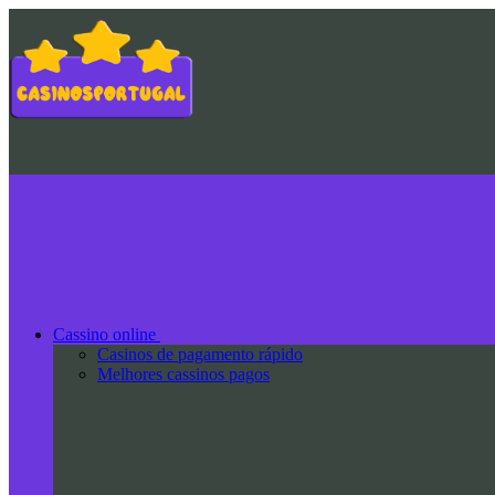
Cassino online
Casinos de pagamento rápido
Melhores cassinos pagos