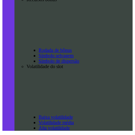
Rodada de bônus
Símbolo selvagem
Símbolo de dispersão
Volatilidade do slot
Baixa volatilidade
Volatilidade média
Alta volatilidade