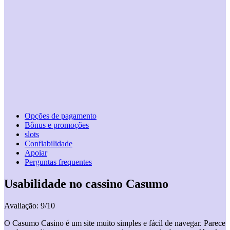
Opções de pagamento
Bônus e promoções
slots
Confiabilidade
Apoiar
Perguntas frequentes
Usabilidade no cassino Casumo
Avaliação:
9
/
10
O Casumo Casino é um site muito simples e fácil de navegar. Parece