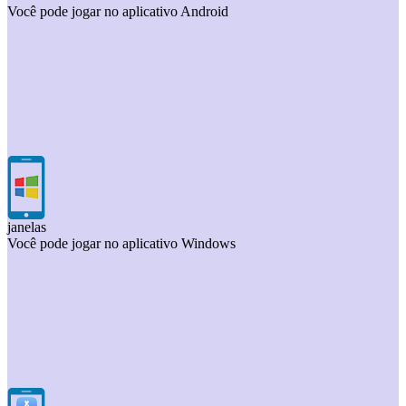
Você pode jogar no aplicativo Android
janelas
Você pode jogar no aplicativo Windows