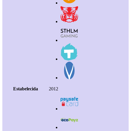
Estabelecida
2012