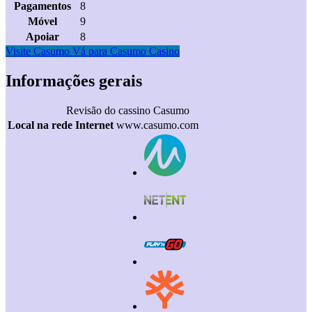
Pagamentos
8
Móvel
9
Apoiar
8
Visite Casumo
Vá para Casumo Casino
Informações gerais
Revisão do cassino Casumo
Local na rede Internet
www.casumo.com