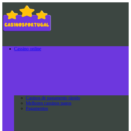
Cassino online
Casinos de pagamento rápido
Melhores cassinos pagos
Pagamentos