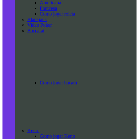
Americana
Francesa
Como jogar roleta
Blackjack
Video Poker
Baccarat
Como jogar bacará
Keno
Como jogar Keno