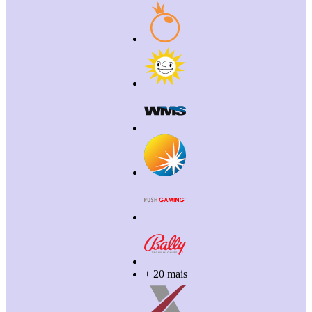
+ 20 mais