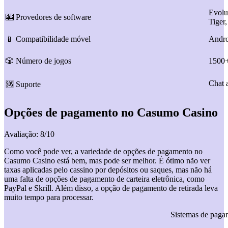
Evolu
🎰 Provedores de software
Tiger
📱 Compatibilidade móvel
Andro
🎲 Número de jogos
1500
Chat 
🆘 Suporte
Opções de pagamento no Casumo Casino
Avaliação:
8
/
10
Como você pode ver, a variedade de opções de pagamento no
Casumo Casino está bem, mas pode ser melhor. É ótimo não ver
taxas aplicadas pelo cassino por depósitos ou saques, mas não há
uma falta de opções de pagamento de carteira eletrônica, como
PayPal e Skrill. Além disso, a opção de pagamento de retirada leva
muito tempo para processar.
Sistemas de paga