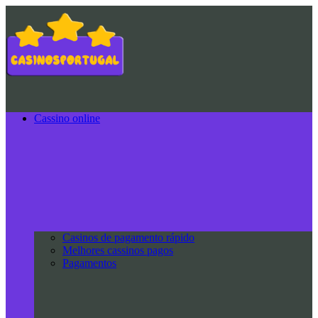
Cassino online
Casinos de pagamento rápido
Melhores cassinos pagos
Pagamentos