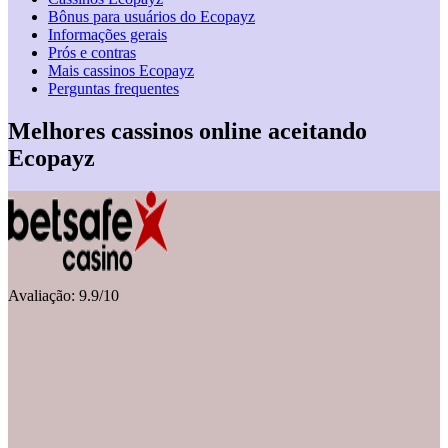
Bônus para usuários do Ecopayz
Informações gerais
Prós e contras
Mais cassinos Ecopayz
Perguntas frequentes
Melhores cassinos online aceitando
Ecopayz
Avaliação:
9.9
/
10