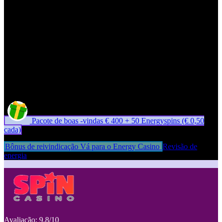
Suporte ao
cliente não disponível 24/7
Pacote de boas -vindas € 400 + 50 Energyspins (€ 0,50
cada)
Bônus de reivindicação
Vá para o Energy Casino
Revisão de
energia
Avaliação:
9.8
/
10