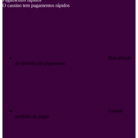
O cassino tem pagamentos rápidos
Boa seleção
de métodos de pagamento
Grande
portfólio de jogos