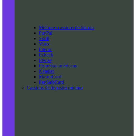
Melhores cassinos de bitcoin
PayPal
Skrill
Visto
Interac
Echeck
Idwise
Expresso americano
Neteller
MasterCard
PaySafeCard
Cassinos de depósito mínimo