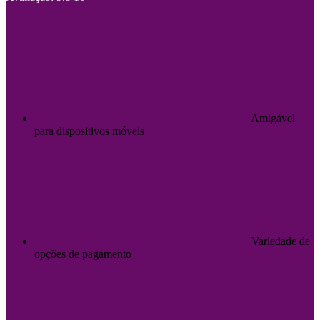
Amigável
para dispositivos móveis
Variedade de
opções de pagamento