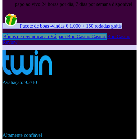
papo ao vivo 24 horas por dia, 7 dias por semana disponível
Pacote de boas -vindas € 1.000 + 150 rodadas grátis
Bônus de reivindicação
Vá para Boo Casino Casino
Boo Casino
Review
Avaliação:
9.2
/
10
Altamente confiável