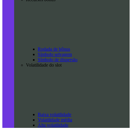
Rodada de bônus
Símbolo selvagem
Símbolo de dispersão
Volatilidade do slot
Baixa volatilidade
Volatilidade média
Alta volatilidade