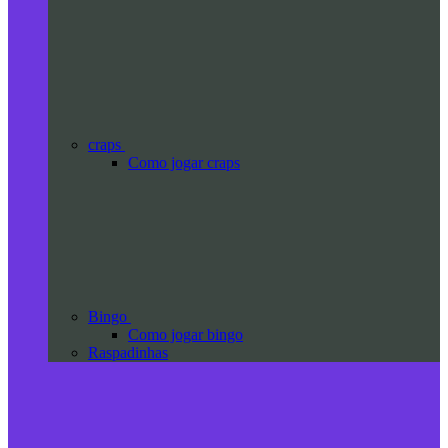
craps
Como jogar craps
Bingo
Como jogar bingo
Raspadinhas