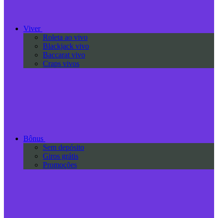
Viver
Roleta ao vivo
Blackjack vivo
Baccarat vivo
Craps vivos
Bônus
Sem depósito
Giros grátis
Promoções