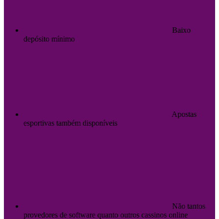
Baixo
depósito mínimo
Apostas
esportivas também disponíveis
Não tantos
provedores de software quanto outros cassinos online