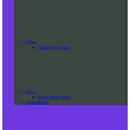
craps
Como jogar craps
Bingo
Como jogar bingo
Raspadinhas