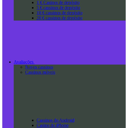
1 € Casinos de depósito
5 € cassinos de depósito
10 € cassinos de depósito
20 € cassinos de depósito
Avaliações
Novos cassinos
Cassinos móveis
Cassinos do Android
Casino do iPhone