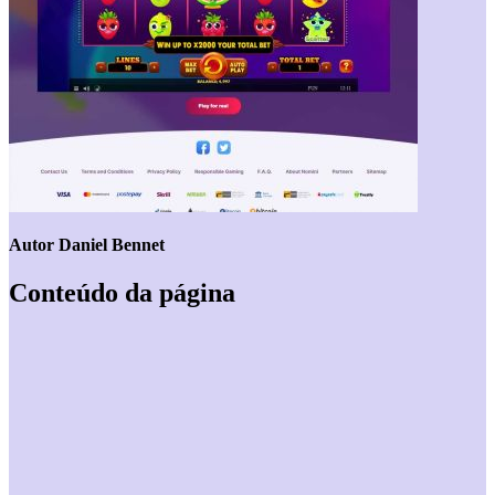
Autor Daniel Bennet
Conteúdo da página