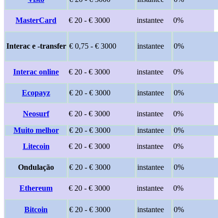
MasterCard
€ 20 - € 3000
instantee
0%
Interac e -transfer
€ 0,75 - € 3000
instantee
0%
Interac online
€ 20 - € 3000
instantee
0%
Ecopayz
€ 20 - € 3000
instantee
0%
Neosurf
€ 20 - € 3000
instantee
0%
Muito melhor
€ 20 - € 3000
instantee
0%
Litecoin
€ 20 - € 3000
instantee
0%
Ondulação
€ 20 - € 3000
instantee
0%
Ethereum
€ 20 - € 3000
instantee
0%
Bitcoin
€ 20 - € 3000
instantee
0%