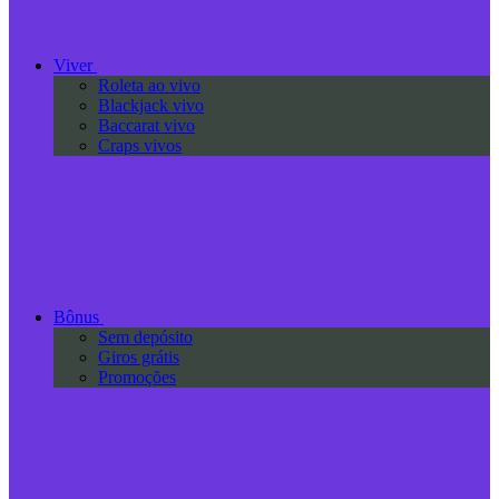
Viver
Roleta ao vivo
Blackjack vivo
Baccarat vivo
Craps vivos
Bônus
Sem depósito
Giros grátis
Promoções