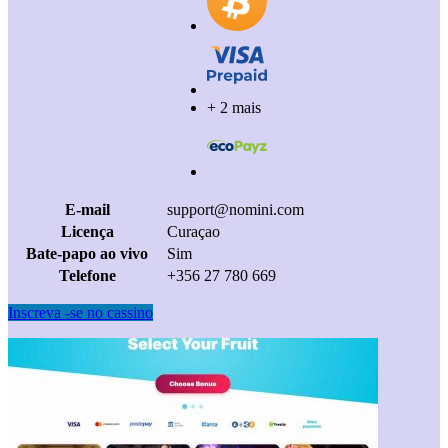
+ 2 mais
E-mail
support@nomini.com
Licença
Curaçao
Bate-papo ao vivo
Sim
Telefone
+356 27 780 669
Inscreva -se no cassino