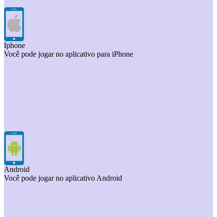
Iphone
Você pode jogar no aplicativo para iPhone
Android
Você pode jogar no aplicativo Android