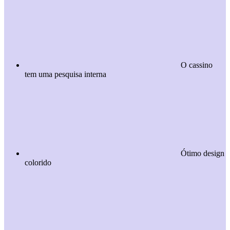
O cassino
tem uma pesquisa interna
Ótimo design
colorido