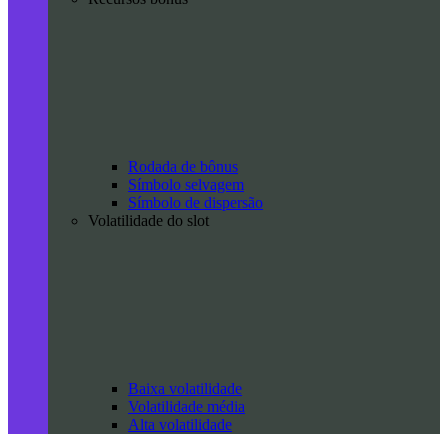
Rodada de bônus
Símbolo selvagem
Símbolo de dispersão
Volatilidade do slot
Baixa volatilidade
Volatilidade média
Alta volatilidade