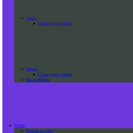
craps
Como jogar craps
Bingo
Como jogar bingo
Raspadinhas
Viver
Roleta ao vivo