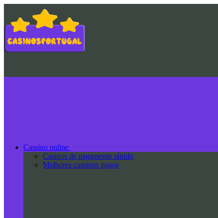
Cassino online
Casinos de pagamento rápido
Melhores cassinos pagos