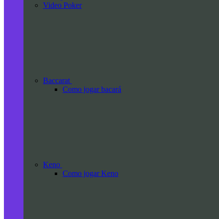
Video Poker
Baccarat
Como jogar bacará
Keno
Como jogar Keno