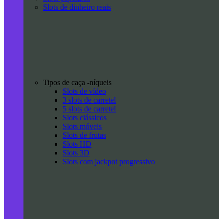
Slots de dinheiro reais
Tipos de caça -níqueis
Slots de vídeo
3 slots de carretel
5 slots de carretel
Slots clássicos
Slots móveis
Slots de frutas
Slots HD
Slots 3D
Slots com jackpot progressivo