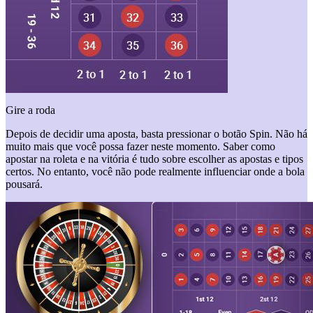
Gire a roda
Depois de decidir uma aposta, basta pressionar o botão Spin. Não há
muito mais que você possa fazer neste momento. Saber como
apostar na roleta e na vitória é tudo sobre escolher as apostas e tipos
certos. No entanto, você não pode realmente influenciar onde a bola
pousará.