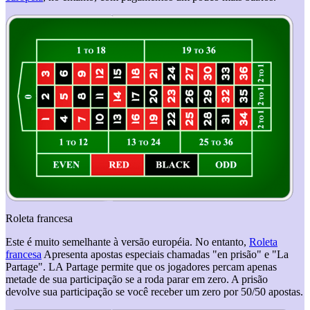
Roleta francesa
Este é muito semelhante à versão européia. No entanto,
Roleta
francesa
Apresenta apostas especiais chamadas "en prisão" e "La
Partage". LA Partage permite que os jogadores percam apenas
metade de sua participação se a roda parar em zero. A prisão
devolve sua participação se você receber um zero por 50/50 apostas.