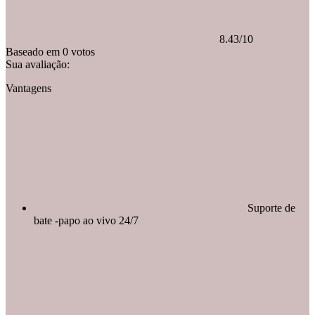
8.43
/
10
Baseado em
0
votos
Sua avaliação:
Vantagens
Suporte de
bate -papo ao vivo 24/7