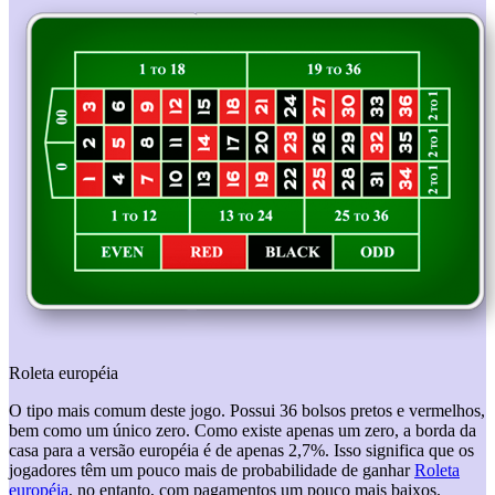
Roleta européia
O tipo mais comum deste jogo. Possui 36 bolsos pretos e vermelhos,
bem como um único zero. Como existe apenas um zero, a borda da
casa para a versão européia é de apenas 2,7%. Isso significa que os
jogadores têm um pouco mais de probabilidade de ganhar
Roleta
européia
, no entanto, com pagamentos um pouco mais baixos.