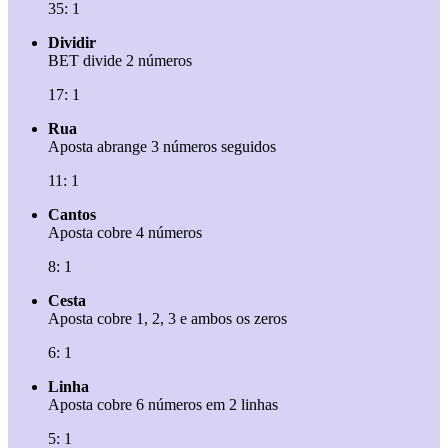
35: 1
Dividir
BET divide 2 números
17: 1
Rua
Aposta abrange 3 números seguidos
11: 1
Cantos
Aposta cobre 4 números
8: 1
Cesta
Aposta cobre 1, 2, 3 e ambos os zeros
6: 1
Linha
Aposta cobre 6 números em 2 linhas
5: 1