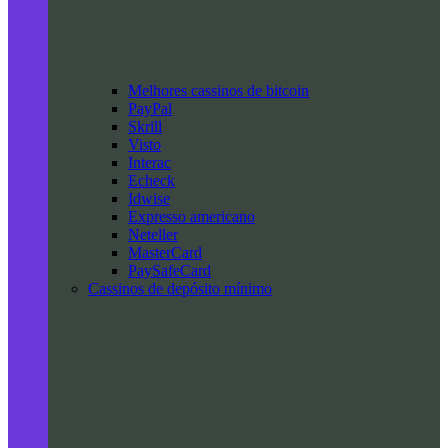
Melhores cassinos de bitcoin
PayPal
Skrill
Visto
Interac
Echeck
Idwise
Expresso americano
Neteller
MasterCard
PaySafeCard
Cassinos de depósito mínimo