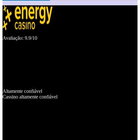
Avaliação:
9.9
/
10
Altamente confiável
Cassino altamente confiável
Classificação dos usuários: