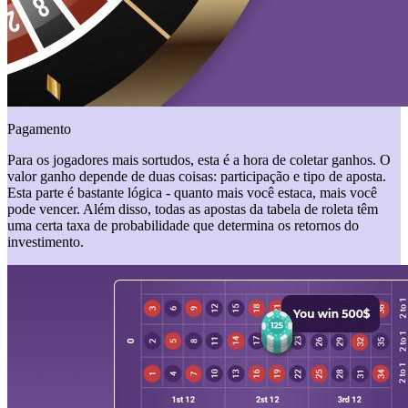
Pagamento
Para os jogadores mais sortudos, esta é a hora de coletar ganhos. O
valor ganho depende de duas coisas: participação e tipo de aposta.
Esta parte é bastante lógica - quanto mais você estaca, mais você
pode vencer. Além disso, todas as apostas da tabela de roleta têm
uma certa taxa de probabilidade que determina os retornos do
investimento.