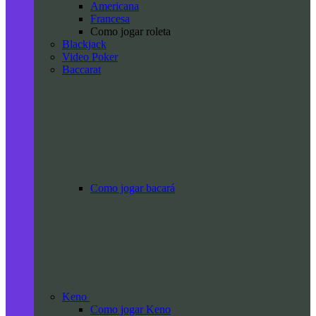
Americana
Francesa
Como jogar roleta
Blackjack
Video Poker
Baccarat
Como jogar bacará
Keno
Como jogar Keno