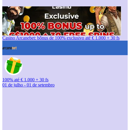
Casino Arcanebet: bônus de 100% exclusivo até € 1.000 + 30 fs
100% até € 1.000 + 30 fs
01 de julho - 01 de setembro