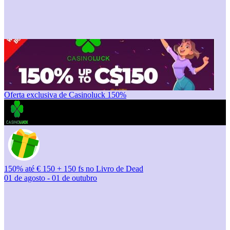
Oferta exclusiva de Casinoluck 150%
150% até € 150 + 150 fs no Livro de Dead
01 de agosto - 01 de outubro