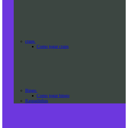
craps
Como jogar craps
Bingo
Como jogar bingo
Raspadinhas