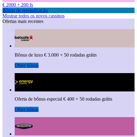
€ 2000 + 200 fs
Bônus de reivindicação
Mostrar todos os novos cassinos
Ofertas mais recentes
Bônus de luxo € 3.000 + 50 rodadas grátis
Obter bônus
Oferta de bônus especial € 400 + 50 rodadas grátis
Obter bônus