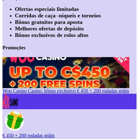
Ofertas especiais limitadas
Corridas de caça -níqueis e torneios
Bônus gratuitos para aposta
Melhores ofertas de depósito
Bônus exclusivos de rolos altos
Promoções
Woo Casino Casino: bônus exclusivo € 450 + 200 rodadas grátis
€ 450 + 200 rodadas grátis