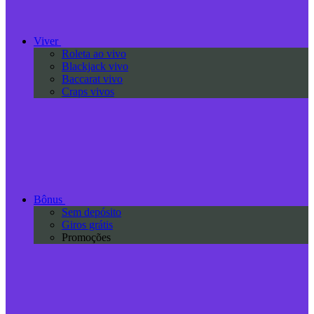
Viver
Roleta ao vivo
Blackjack vivo
Baccarat vivo
Craps vivos
Bônus
Sem depósito
Giros grátis
Promoções