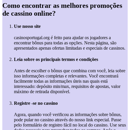
Como encontrar as melhores promoções
de cassino online?
Use nosso site
casinosportugal.org é feito para ajudar os jogadores a
encontrar bônus para todas as opções. Nesta página, são
apresentados apenas ofertas limitadas e especiais de cassinos.
Leia sobre os principais termos e condições
Antes de escolher o bônus que combina com você, leia sobre
isso informações completas e relevantes. Você encontrará
facilmente todas as informações úteis nas quais está
interessado: depósito min/max, requisitos de apostas, valor
máximo de retirada disponível.
Registre -se no cassino
Agora, quando você verificou as informações sobre bônus,
pode pular no cassino através do nosso link especial. Passe
pelo formulário de registro fácil no local do cassino. Use seus