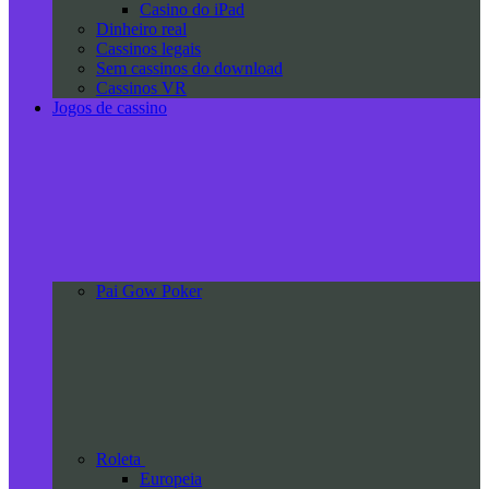
Casino do iPad
Dinheiro real
Cassinos legais
Sem cassinos do download
Cassinos VR
Jogos de cassino
Pai Gow Poker
Roleta
Europeia