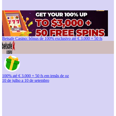
Betsafe Casino: bônus de 100% exclusivo até € 3.000 + 50 fs
100% até € 3.000 + 50 fs em irmãs de oz
10 de julho a 10 de setembro