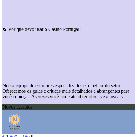
🍀 Por que devo usar o Casino Portugal?
Nossa equipe de escritores especializados é a melhor do setor.
Oferecemos os guias e críticas mais detalhados e abrangentes para
você começar. Às vezes você pode até obter ofertas exclusivas.
Novos cassinos
€ 1.500 + 150 fs