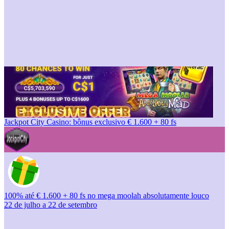
Jackpot City Casino: bônus exclusivo € 1.600 + 80 fs
100% até € 1.600 + 80 fs no mega moolah absolutamente louco
22 de julho a 22 de setembro