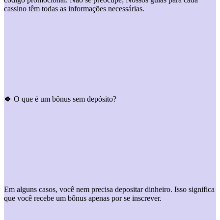
cassino têm todas as informações necessárias.
🍀 O que é um bônus sem depósito?
Em alguns casos, você nem precisa depositar dinheiro. Isso significa
que você recebe um bônus apenas por se inscrever.