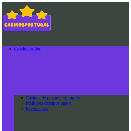
Cassino online
Casinos de pagamento rápido
Melhores cassinos pagos
Pagamentos