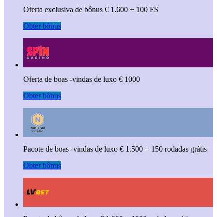
Oferta exclusiva de bônus € 1.600 + 100 FS
Obter bônus
Oferta de boas -vindas de luxo € 1000
Obter bônus
Pacote de boas -vindas de luxo € 1.500 + 150 rodadas grátis
Obter bônus