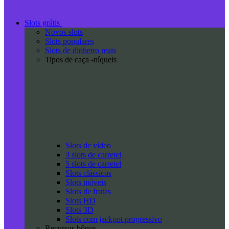
Slots grátis
Novos slots
Slots populares
Slots de dinheiro reais
Tipos de caça -níqueis
Slots de vídeo
3 slots de carretel
5 slots de carretel
Slots clássicos
Slots móveis
Slots de frutas
Slots HD
Slots 3D
Slots com jackpot progressivo
Recursos bônus