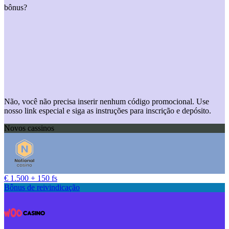
bônus?
Não, você não precisa inserir nenhum código promocional. Use
nosso link especial e siga as instruções para inscrição e depósito.
Novos cassinos
€ 1.500 + 150 fs
Bônus de reivindicação