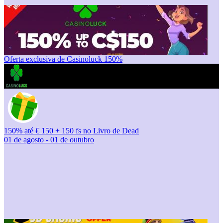
Oferta exclusiva de Casinoluck 150%
150% até € 150 + 150 fs no Livro de Dead
01 de agosto - 01 de outubro