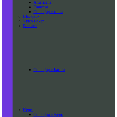
Americana
Francesa
Como jogar roleta
Blackjack
Video Poker
Baccarat
Como jogar bacará
Keno
Como jogar Keno