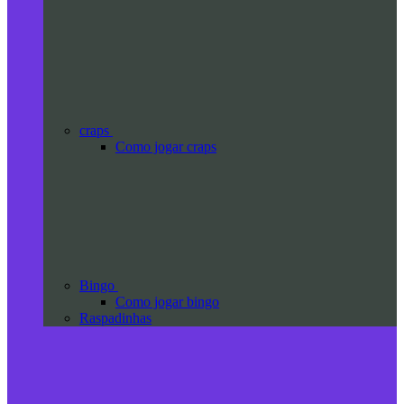
craps
Como jogar craps
Bingo
Como jogar bingo
Raspadinhas