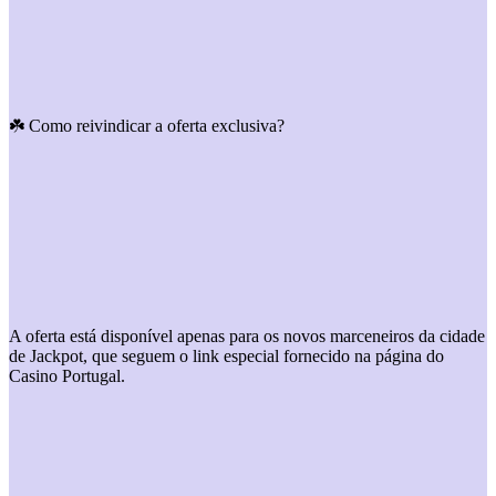
☘️ Como reivindicar a oferta exclusiva?
A oferta está disponível apenas para os novos marceneiros da cidade
de Jackpot, que seguem o link especial fornecido na página do
Casino Portugal.