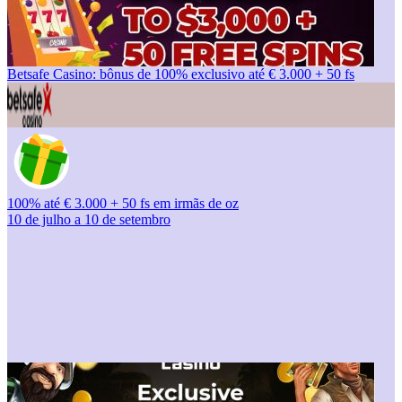
Betsafe Casino: bônus de 100% exclusivo até € 3.000 + 50 fs
100% até € 3.000 + 50 fs em irmãs de oz
10 de julho a 10 de setembro