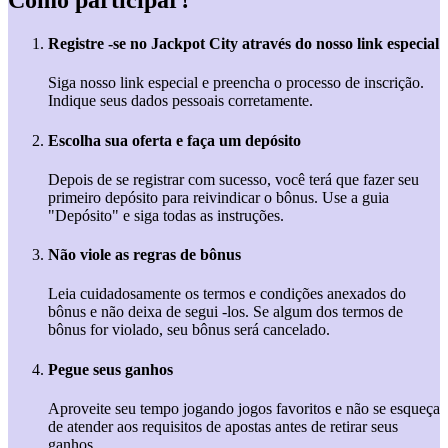
Registre -se no Jackpot City através do nosso link especial
Siga nosso link especial e preencha o processo de inscrição.
Indique seus dados pessoais corretamente.
Escolha sua oferta e faça um depósito
Depois de se registrar com sucesso, você terá que fazer seu
primeiro depósito para reivindicar o bônus. Use a guia
"Depósito" e siga todas as instruções.
Não viole as regras de bônus
Leia cuidadosamente os termos e condições anexados do
bônus e não deixa de segui -los. Se algum dos termos de
bônus for violado, seu bônus será cancelado.
Pegue seus ganhos
Aproveite seu tempo jogando jogos favoritos e não se esqueça
de atender aos requisitos de apostas antes de retirar seus
ganhos.