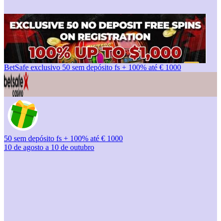
BetSafe exclusivo 50 sem depósito fs + 100% até € 1000
50 sem depósito fs + 100% até € 1000
10 de agosto a 10 de outubro