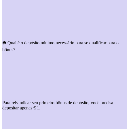
☘️ Qual é o depósito mínimo necessário para se qualificar para o
bônus?
Para reivindicar seu primeiro bônus de depósito, você precisa
depositar apenas € 1.