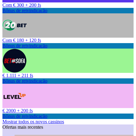
Com € 300 + 200 fs
Bônus de reivindicação
Com € 180 + 120 fs
Bônus de reivindicação
€ 1.111 + 211 fs
Bônus de reivindicação
€ 2000 + 200 fs
Bônus de reivindicação
Mostrar todos os novos cassinos
Ofertas mais recentes