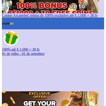
Casino Arcanebet: bônus de 100% exclusivo até € 1.000 + 30 fs
100% até € 1.000 + 30 fs
01 de julho - 01 de setembro