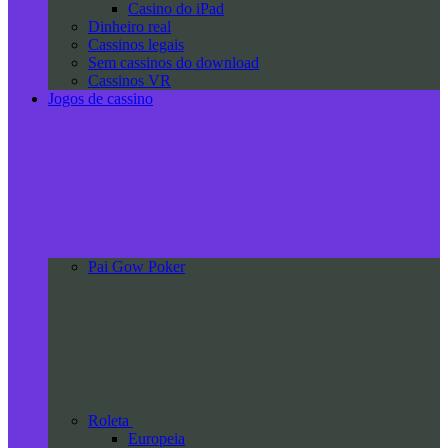
Casino do iPad
Dinheiro real
Cassinos legais
Sem cassinos do download
Cassinos VR
Jogos de cassino
Pai Gow Poker
Roleta
Europeia