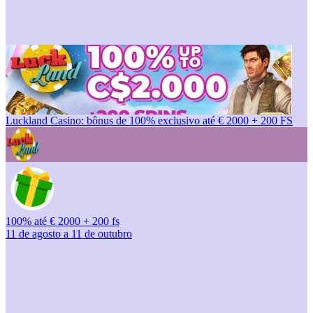
Luckland Casino: bônus de 100% exclusivo até € 2000 + 200 FS
100% até € 2000 + 200 fs
11 de agosto a 11 de outubro