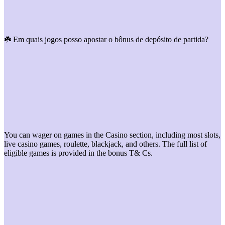
☘️ Em quais jogos posso apostar o bônus de depósito de partida?
You can wager on games in the Casino section, including most slots,
live casino games, roulette, blackjack, and others. The full list of
eligible games is provided in the bonus T& Cs.