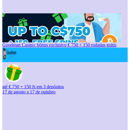
Goodman Casino: bônus exclusivo € 750 + 150 rodadas grátis
até € 750 + 150 fs em 3 depósitos
17 de agosto a 17 de outubro