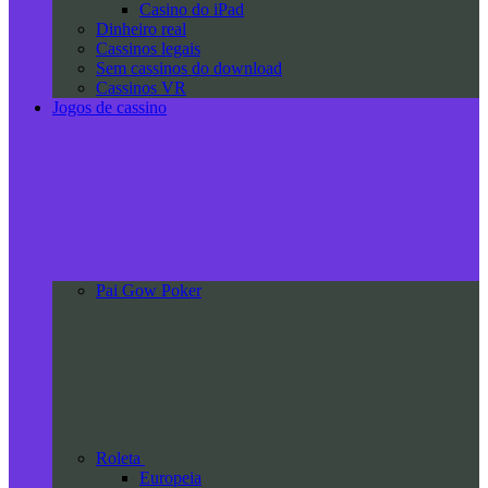
Casino do iPad
Dinheiro real
Cassinos legais
Sem cassinos do download
Cassinos VR
Jogos de cassino
Pai Gow Poker
Roleta
Europeia