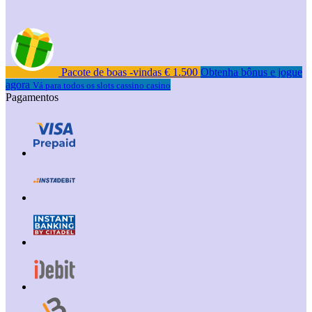
Pacote de boas -vindas € 1.500
Obtenha bônus e jogue
agora
Vá para todos os slots cassino casino
Pagamentos