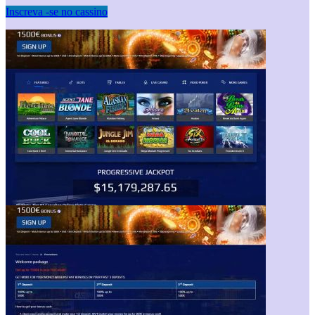
Inscreva -se no cassino