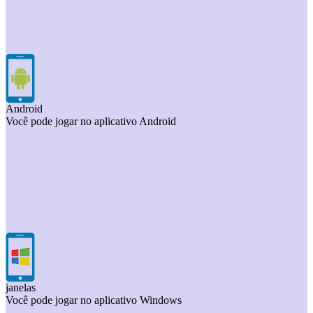
Android
Você pode jogar no aplicativo Android
janelas
Você pode jogar no aplicativo Windows