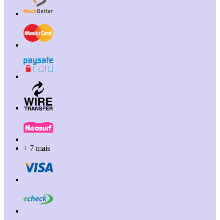
+ 7 mais