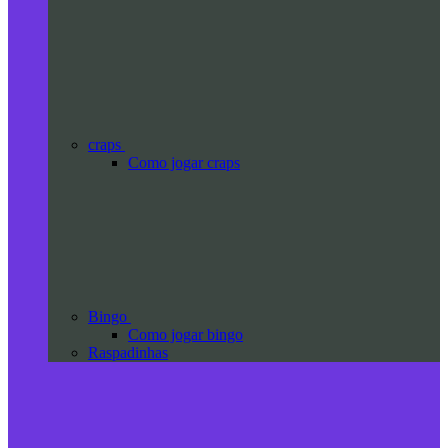
craps
Como jogar craps
Bingo
Como jogar bingo
Raspadinhas