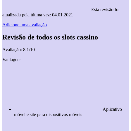
Esta revisão foi
atualizada pela última vez:
04.01.2021
Adicione uma avaliação
Revisão de todos os slots cassino
Avaliação:
8.1
/
10
Vantagens
Aplicativo
móvel e site para dispositivos móveis