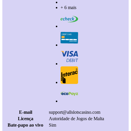
+ 6 mais
E-mail
support@allslotscasino.com
Licença
Autoridade de Jogos de Malta
Bate-papo ao vivo
Sim