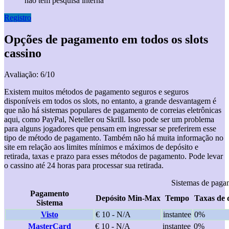
não tem pesquisa interna
Registro
Opções de pagamento em todos os slots
cassino
Avaliação:
6
/
10
Existem muitos métodos de pagamento seguros e seguros
disponíveis em todos os slots, no entanto, a grande desvantagem é
que não há sistemas populares de pagamento de correias eletrônicas
aqui, como PayPal, Neteller ou Skrill. Isso pode ser um problema
para alguns jogadores que pensam em ingressar se preferirem esse
tipo de método de pagamento. Também não há muita informação no
site em relação aos limites mínimos e máximos de depósito e
retirada, taxas e prazo para esses métodos de pagamento. Pode levar
o cassino até 24 horas para processar sua retirada.
Sistemas de paga
Pagamento
Depósito Min-Max
Tempo
Taxas de 
Sistema
Visto
€ 10 - N/A
instantee
0%
MasterCard
€ 10 - N/A
instantee
0%