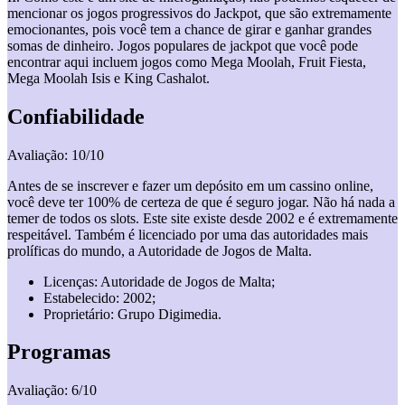
mencionar os jogos progressivos do Jackpot, que são extremamente
emocionantes, pois você tem a chance de girar e ganhar grandes
somas de dinheiro. Jogos populares de jackpot que você pode
encontrar aqui incluem jogos como Mega Moolah, Fruit Fiesta,
Mega Moolah Isis e King Cashalot.
Confiabilidade
Avaliação:
10
/
10
Antes de se inscrever e fazer um depósito em um cassino online,
você deve ter 100% de certeza de que é seguro jogar. Não há nada a
temer de todos os slots. Este site existe desde 2002 e é extremamente
respeitável. Também é licenciado por uma das autoridades mais
prolíficas do mundo, a Autoridade de Jogos de Malta.
Licenças: Autoridade de Jogos de Malta;
Estabelecido: 2002;
Proprietário: Grupo Digimedia.
Programas
Avaliação:
6
/
10