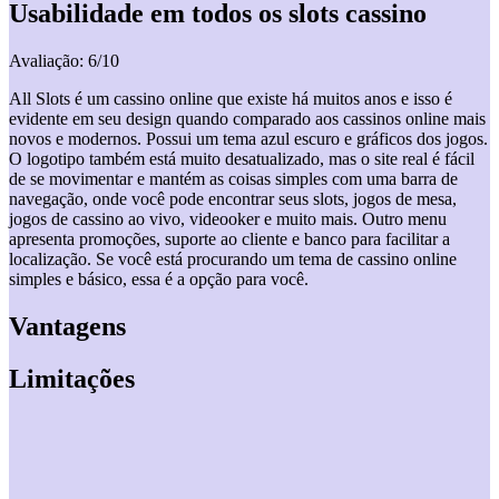
Usabilidade em todos os slots cassino
Avaliação:
6
/
10
All Slots é um cassino online que existe há muitos anos e isso é
evidente em seu design quando comparado aos cassinos online mais
novos e modernos. Possui um tema azul escuro e gráficos dos jogos.
O logotipo também está muito desatualizado, mas o site real é fácil
de se movimentar e mantém as coisas simples com uma barra de
navegação, onde você pode encontrar seus slots, jogos de mesa,
jogos de cassino ao vivo, videooker e muito mais. Outro menu
apresenta promoções, suporte ao cliente e banco para facilitar a
localização. Se você está procurando um tema de cassino online
simples e básico, essa é a opção para você.
Vantagens
Limitações