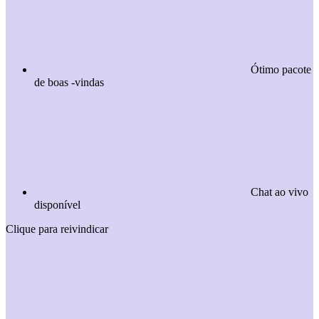
Ótimo pacote
de boas -vindas
Chat ao vivo
disponível
Clique para reivindicar