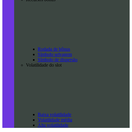
Rodada de bônus
Símbolo selvagem
Símbolo de dispersão
Volatilidade do slot
Baixa volatilidade
Volatilidade média
Alta volatilidade