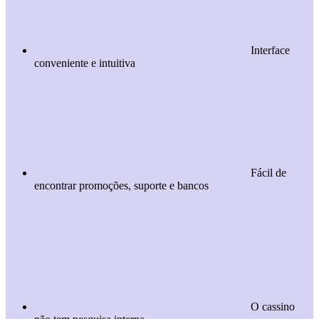
Interface
conveniente e intuitiva
Fácil de
encontrar promoções, suporte e bancos
O cassino