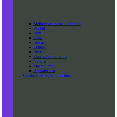
Melhores cassinos de bitcoin
PayPal
Skrill
Visto
Interac
Echeck
Idwise
Expresso americano
Neteller
MasterCard
PaySafeCard
Cassinos de depósito mínimo