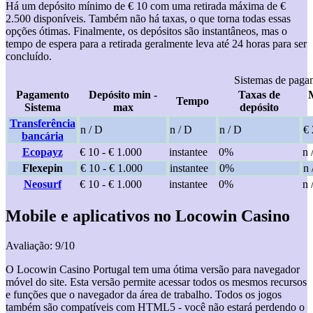
Há um depósito mínimo de € 10 com uma retirada máxima de €
2.500 disponíveis. Também não há taxas, o que torna todas essas
opções ótimas. Finalmente, os depósitos são instantâneos, mas o
tempo de espera para a retirada geralmente leva até 24 horas para ser
concluído.
Sistemas de paga
Pagamento
Depósito min -
Taxas de
Tempo
Sistema
max
depósito
Transferência
n / D
n / D
n / D
€ 
bancária
Ecopayz
€ 10 - € 1.000
instantee
0%
n 
Flexepin
€ 10 - € 1.000
instantee
0%
n 
Neosurf
€ 10 - € 1.000
instantee
0%
n 
Mobile e aplicativos no Locowin Casino
Avaliação:
9
/
10
O Locowin Casino Portugal tem uma ótima versão para navegador
móvel do site. Esta versão permite acessar todos os mesmos recursos
e funções que o navegador da área de trabalho. Todos os jogos
também são compatíveis com HTML5 - você não estará perdendo o