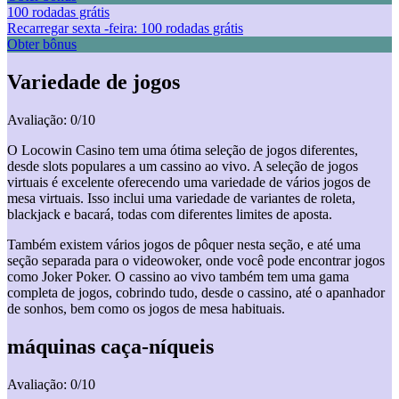
100 rodadas grátis
Recarregar sexta -feira:
100 rodadas grátis
Obter bônus
Variedade de jogos
Avaliação:
0
/
10
O Locowin Casino tem uma ótima seleção de jogos diferentes,
desde slots populares a um cassino ao vivo. A seleção de jogos
virtuais é excelente oferecendo uma variedade de vários jogos de
mesa virtuais. Isso inclui uma variedade de variantes de roleta,
blackjack e bacará, todas com diferentes limites de aposta.
Também existem vários jogos de pôquer nesta seção, e até uma
seção separada para o videowoker, onde você pode encontrar jogos
como Joker Poker. O cassino ao vivo também tem uma gama
completa de jogos, cobrindo tudo, desde o cassino, até o apanhador
de sonhos, bem como os jogos de mesa habituais.
máquinas caça-níqueis
Avaliação:
0
/
10