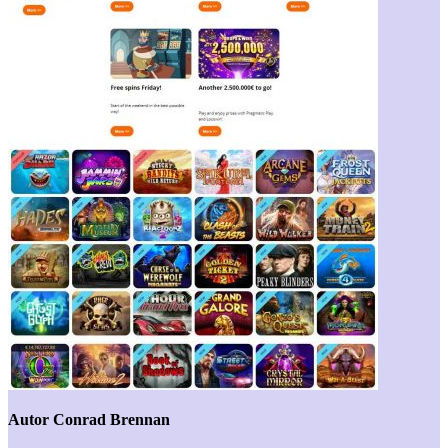
Autor Conrad Brennan