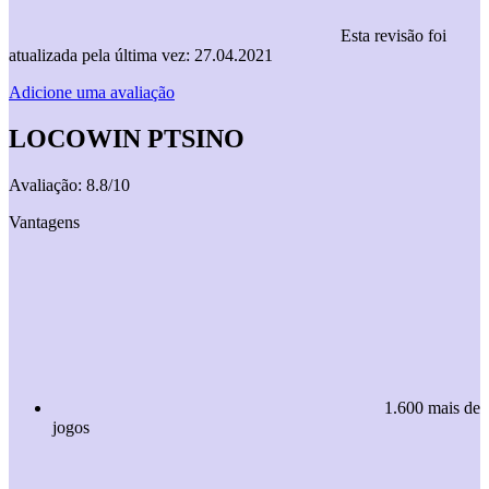
Esta revisão foi
atualizada pela última vez:
27.04.2021
Adicione uma avaliação
LOCOWIN PTSINO
Avaliação:
8.8
/
10
Vantagens
1.600 mais de
jogos