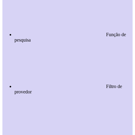
Função de
pesquisa
Filtro de
provedor