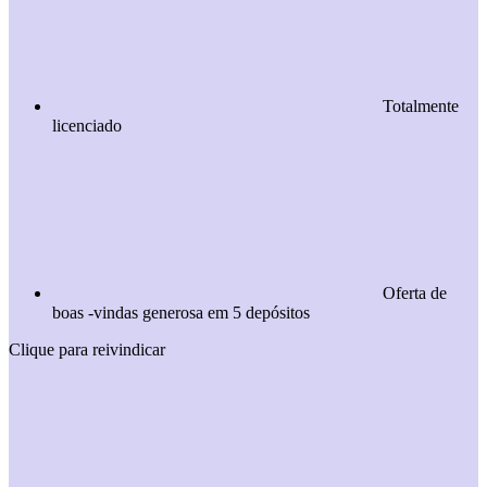
Totalmente
licenciado
Oferta de
boas -vindas generosa em 5 depósitos
Clique para reivindicar