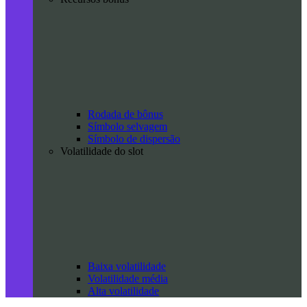
Rodada de bônus
Símbolo selvagem
Símbolo de dispersão
Volatilidade do slot
Baixa volatilidade
Volatilidade média
Alta volatilidade