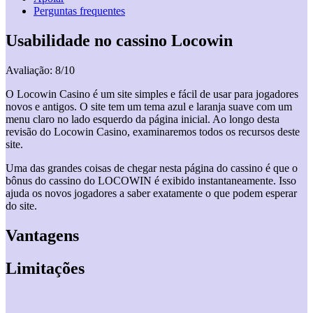
Perguntas frequentes
Usabilidade no cassino Locowin
Avaliação:
8
/
10
O Locowin Casino é um site simples e fácil de usar para jogadores
novos e antigos. O site tem um tema azul e laranja suave com um
menu claro no lado esquerdo da página inicial. Ao longo desta
revisão do Locowin Casino, examinaremos todos os recursos deste
site.
Uma das grandes coisas de chegar nesta página do cassino é que o
bônus do cassino do LOCOWIN é exibido instantaneamente. Isso
ajuda os novos jogadores a saber exatamente o que podem esperar
do site.
Vantagens
Limitações