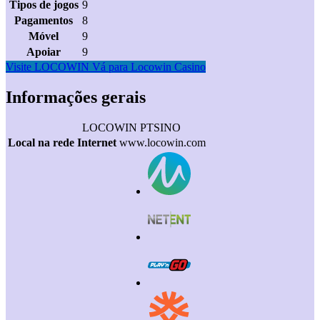
Tipos de jogos
9
Pagamentos
8
Móvel
9
Apoiar
9
Visite LOCOWIN
Vá para Locowin Casino
Informações gerais
LOCOWIN PTSINO
Local na rede Internet
www.locowin.com