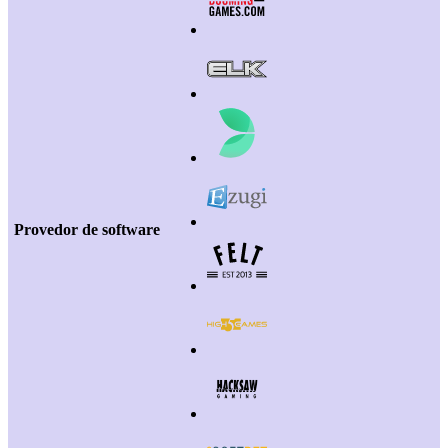
Provedor de software