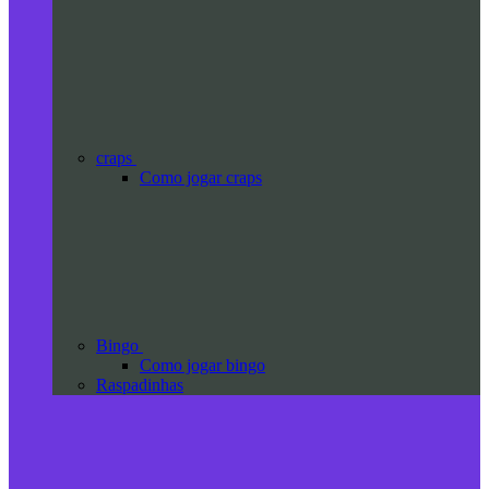
craps
Como jogar craps
Bingo
Como jogar bingo
Raspadinhas