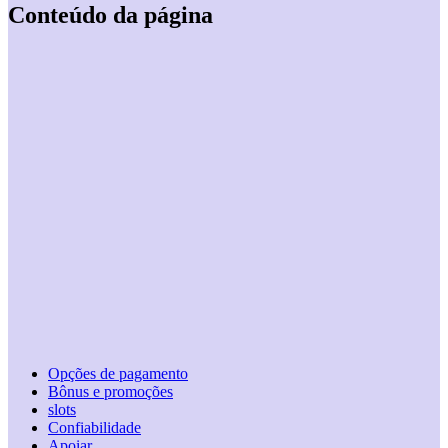
Conteúdo da página
Opções de pagamento
Bônus e promoções
slots
Confiabilidade
Apoiar