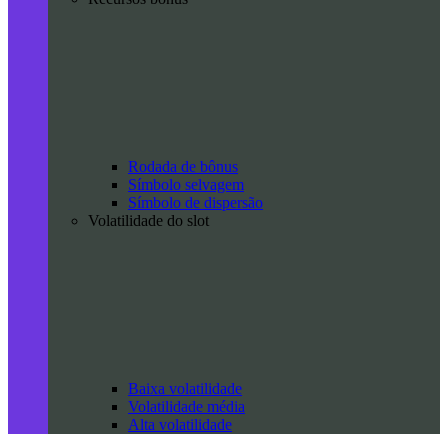
Rodada de bônus
Símbolo selvagem
Símbolo de dispersão
Volatilidade do slot
Baixa volatilidade
Volatilidade média
Alta volatilidade