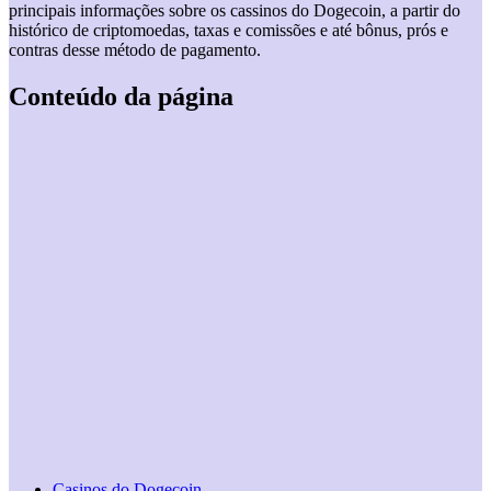
principais informações sobre os cassinos do Dogecoin, a partir do
histórico de criptomoedas, taxas e comissões e até bônus, prós e
contras desse método de pagamento.
Conteúdo da página
Casinos do Dogecoin