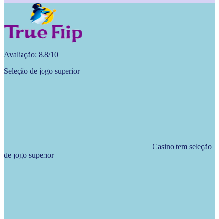
Avaliação:
8.8
/
10
Seleção de jogo superior
Casino tem seleção
de jogo superior