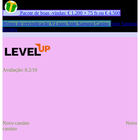
Pacote de boas -vindas: € 1.200 + 75 fs ou € 4.500
Bônus de reivindicação
Vá para Spin Samurai Casino
Spin Samurai
Review
Avaliação:
8.2
/
10
Novo cassino
Novo
cassino