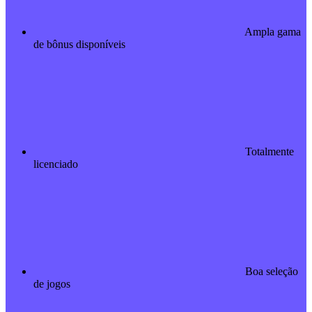
Ampla gama
de bônus disponíveis
Totalmente
licenciado
Boa seleção
de jogos