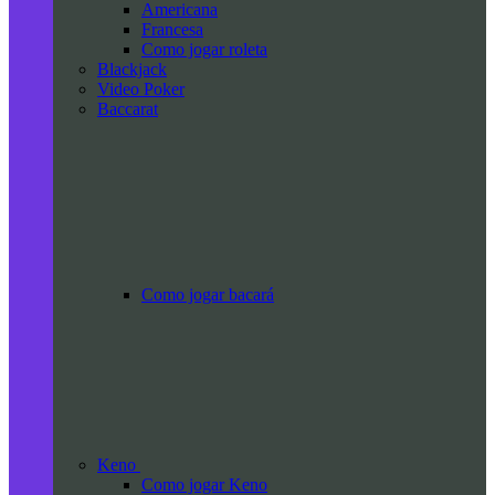
Americana
Francesa
Como jogar roleta
Blackjack
Video Poker
Baccarat
Como jogar bacará
Keno
Como jogar Keno