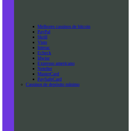
Melhores cassinos de bitcoin
PayPal
Skrill
Visto
Interac
Echeck
Idwise
Expresso americano
Neteller
MasterCard
PaySafeCard
Cassinos de depósito mínimo