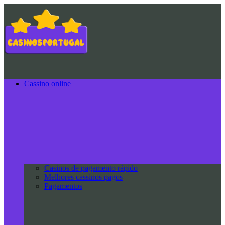
Cassino online
Casinos de pagamento rápido
Melhores cassinos pagos
Pagamentos