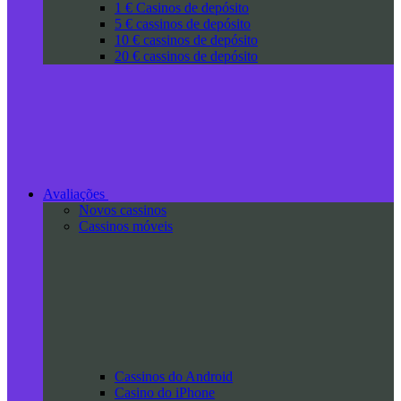
1 € Casinos de depósito
5 € cassinos de depósito
10 € cassinos de depósito
20 € cassinos de depósito
Avaliações
Novos cassinos
Cassinos móveis
Cassinos do Android
Casino do iPhone