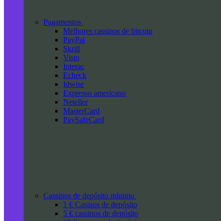
Pagamentos
Melhores cassinos de bitcoin
PayPal
Skrill
Visto
Interac
Echeck
Idwise
Expresso americano
Neteller
MasterCard
PaySafeCard
Cassinos de depósito mínimo
1 € Casinos de depósito
5 € cassinos de depósito