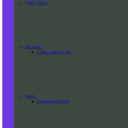
Video Poker
Baccarat
Como jogar bacará
Keno
Como jogar Keno