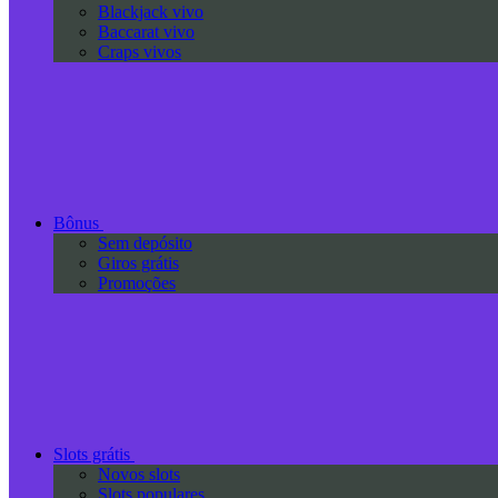
Blackjack vivo
Baccarat vivo
Craps vivos
Bônus
Sem depósito
Giros grátis
Promoções
Slots grátis
Novos slots
Slots populares