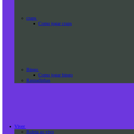
craps
Como jogar craps
Bingo
Como jogar bingo
Raspadinhas
Viver
Roleta ao vivo