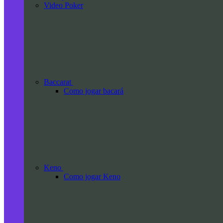
Video Poker
Baccarat
Como jogar bacará
Keno
Como jogar Keno