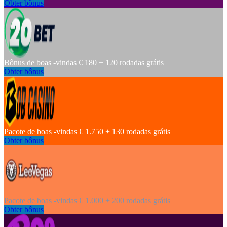
Obter bônus
Bônus de boas -vindas € 180 + 120 rodadas grátis
Obter bônus
Pacote de boas -vindas € 1.750 + 130 rodadas grátis
Obter bônus
Pacote de boas -vindas € 1.000 + 200 rodadas grátis
Obter bônus