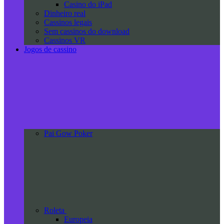
Casino do iPad
Dinheiro real
Cassinos legais
Sem cassinos do download
Cassinos VR
Jogos de cassino
Pai Gow Poker
Roleta
Europeia