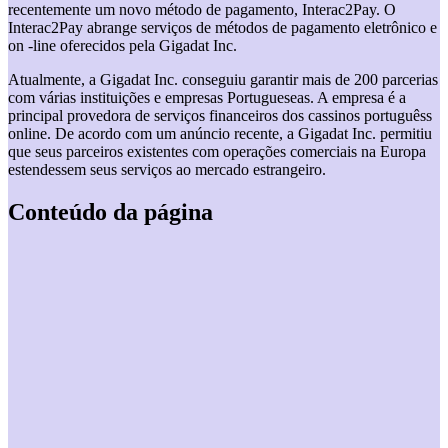
recentemente um novo método de pagamento, Interac2Pay. O
Interac2Pay abrange serviços de métodos de pagamento eletrônico e
on -line oferecidos pela Gigadat Inc.
Atualmente, a Gigadat Inc. conseguiu garantir mais de 200 parcerias
com várias instituições e empresas Portugueseas. A empresa é a
principal provedora de serviços financeiros dos cassinos portuguêss
online. De acordo com um anúncio recente, a Gigadat Inc. permitiu
que seus parceiros existentes com operações comerciais na Europa
estendessem seus serviços ao mercado estrangeiro.
Conteúdo da página