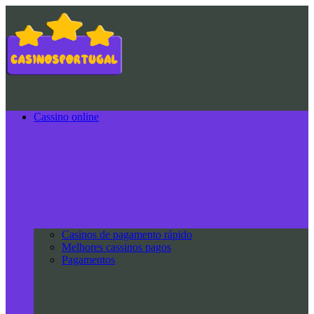
Cassino online
Casinos de pagamento rápido
Melhores cassinos pagos
Pagamentos