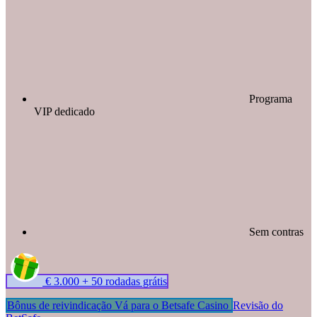
Programa
VIP dedicado
Sem contras
€ 3.000 + 50 rodadas grátis
Bônus de reivindicação
Vá para o Betsafe Casino
Revisão do