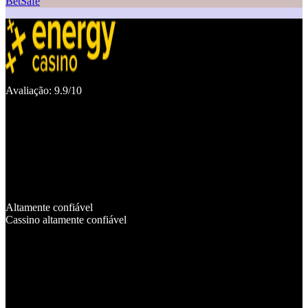
BetSafe
Avaliação:
9.9
/
10
Altamente confiável
Cassino altamente confiável