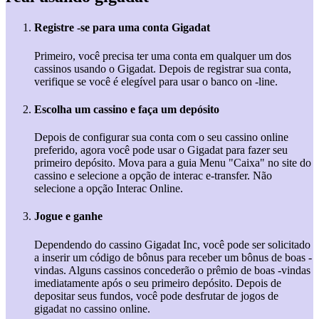
Registre -se para uma conta Gigadat
Primeiro, você precisa ter uma conta em qualquer um dos
cassinos usando o Gigadat. Depois de registrar sua conta,
verifique se você é elegível para usar o banco on -line.
Escolha um cassino e faça um depósito
Depois de configurar sua conta com o seu cassino online
preferido, agora você pode usar o Gigadat para fazer seu
primeiro depósito. Mova para a guia Menu "Caixa" no site do
cassino e selecione a opção de interac e-transfer. Não
selecione a opção Interac Online.
Jogue e ganhe
Dependendo do cassino Gigadat Inc, você pode ser solicitado
a inserir um código de bônus para receber um bônus de boas -
vindas. Alguns cassinos concederão o prêmio de boas -vindas
imediatamente após o seu primeiro depósito. Depois de
depositar seus fundos, você pode desfrutar de jogos de
gigadat no cassino online.