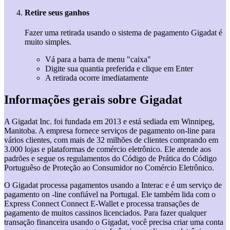
Retire seus ganhos
Fazer uma retirada usando o sistema de pagamento Gigadat é
muito simples.
Vá para a barra de menu "caixa"
Digite sua quantia preferida e clique em Enter
A retirada ocorre imediatamente
Informações gerais sobre Gigadat
A Gigadat Inc. foi fundada em 2013 e está sediada em Winnipeg,
Manitoba. A empresa fornece serviços de pagamento on-line para
vários clientes, com mais de 32 milhões de clientes comprando em
3.000 lojas e plataformas de comércio eletrônico. Ele atende aos
padrões e segue os regulamentos do Código de Prática do Código
Portuguêso de Proteção ao Consumidor no Comércio Eletrônico.
O Gigadat processa pagamentos usando a Interac e é um serviço de
pagamento on -line confiável na Portugal. Ele também lida com o
Express Connect Connect E-Wallet e processa transações de
pagamento de muitos cassinos licenciados. Para fazer qualquer
transação financeira usando o Gigadat, você precisa criar uma conta