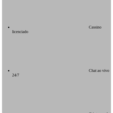
Cassino
licenciado
Chat ao vivo
24/7