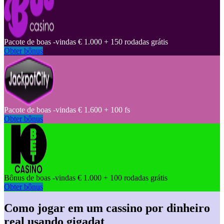
Pacote de boas -vindas € 1.000 + 150 rodadas grátis
Obter bônus
Pacote de boas -vindas € 1.600 + 100 fs
Obter bônus
Bônus de boas -vindas € 1.000 + 100 rodadas grátis
Obter bônus
Como jogar em um cassino por dinheiro
real usando gigadat