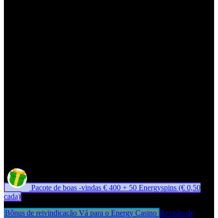
Possui várias
licenças
Suporte ao
cliente não disponível 24/7
Pacote de boas -vindas € 400 + 50 Energyspins (€ 0,50
cada)
Bônus de reivindicação
Vá para o Energy Casino
Revisão de