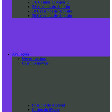
1 € Casinos de depósito
5 € cassinos de depósito
10 € cassinos de depósito
20 € cassinos de depósito
Avaliações
Novos cassinos
Cassinos móveis
Cassinos do Android
Casino do iPhone