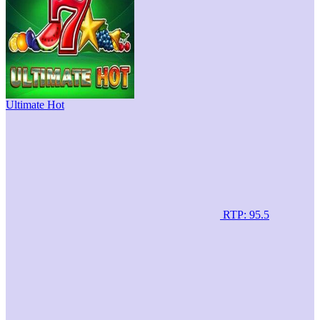
Ultimate Hot
RTP: 95.5