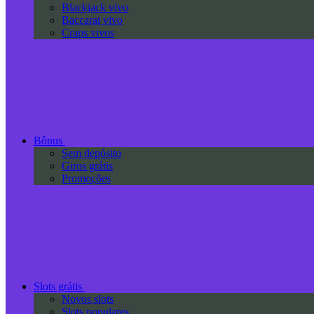
Blackjack vivo
Baccarat vivo
Craps vivos
Bônus
Sem depósito
Giros grátis
Promoções
Slots grátis
Novos slots
Slots populares