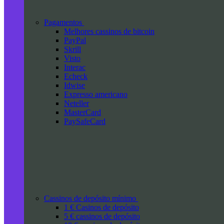
Pagamentos
Melhores cassinos de bitcoin
PayPal
Skrill
Visto
Interac
Echeck
Idwise
Expresso americano
Neteller
MasterCard
PaySafeCard
Cassinos de depósito mínimo
1 € Casinos de depósito
5 € cassinos de depósito