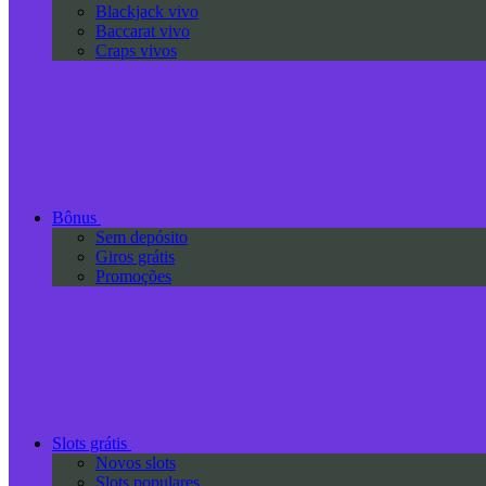
Blackjack vivo
Baccarat vivo
Craps vivos
Bônus
Sem depósito
Giros grátis
Promoções
Slots grátis
Novos slots
Slots populares