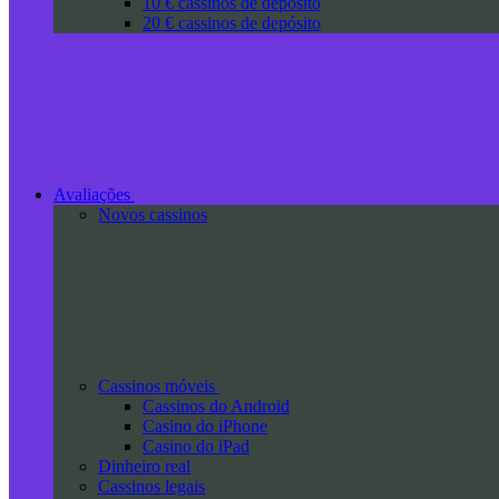
10 € cassinos de depósito
20 € cassinos de depósito
Avaliações
Novos cassinos
Cassinos móveis
Cassinos do Android
Casino do iPhone
Casino do iPad
Dinheiro real
Cassinos legais