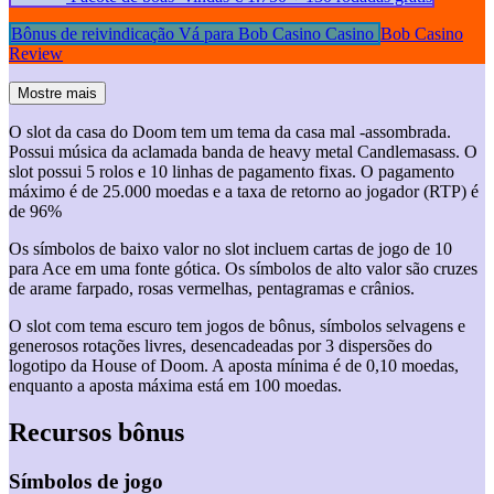
Bônus de reivindicação
Vá para Bob Casino Casino
Bob Casino
Review
Mostre mais
O slot da casa do Doom tem um tema da casa mal -assombrada.
Possui música da aclamada banda de heavy metal Candlemasass. O
slot possui 5 rolos e 10 linhas de pagamento fixas. O pagamento
máximo é de 25.000 moedas e a taxa de retorno ao jogador (RTP) é
de 96%
Os símbolos de baixo valor no slot incluem cartas de jogo de 10
para Ace em uma fonte gótica. Os símbolos de alto valor são cruzes
de arame farpado, rosas vermelhas, pentagramas e crânios.
O slot com tema escuro tem jogos de bônus, símbolos selvagens e
generosos rotações livres, desencadeadas por 3 dispersões do
logotipo da House of Doom. A aposta mínima é de 0,10 moedas,
enquanto a aposta máxima está em 100 moedas.
Recursos bônus
Símbolos de jogo