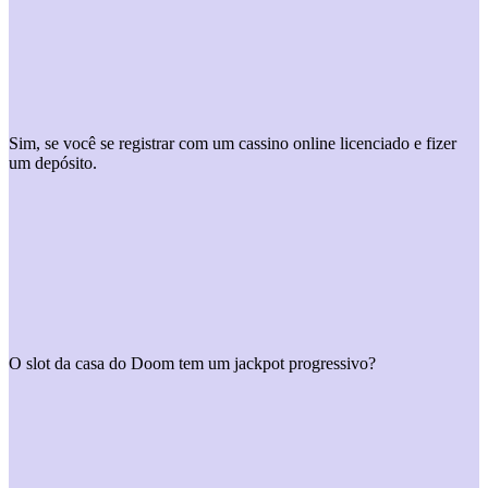
Sim, se você se registrar com um cassino online licenciado e fizer
um depósito.
O slot da casa do Doom tem um jackpot progressivo?