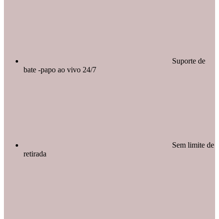
Suporte de
bate -papo ao vivo 24/7
Sem limite de
retirada