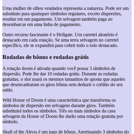
Uma mulher de olhos vendados representa a natureza. Pode ser um
substituto para quaisquer símbolos regulares, exceto dispersões,
resultar em um pagamento. Um selvagem também paga ao
desembarcar em uma linha de pagamento.
Outro recurso fascinante é o Hellgate. Um carretel aleatório é
destacado em cada rotação. Se uma terra selvagem no carretel
específico, ele se expandirá para cobrir todo o rolo destacado.
Rodadas de bônus e rodadas grátis
A rotação doom é ativada quando você pousa 3 símbolos de
dispersão. Pode lhe dar 10 rodadas grátis. Durante as rodadas
gratuitas, o slot usará os mesmos tamanhos de aposta que aqueles
que desencadearam os giros bônus sem deduzir o crédito do seu
saldo.
Wild House of Doom é uma característica que transforma os
símbolos de dispersão em selvagens durante giros. Também
substituirá todos os símbolos. Três ou mais símbolos da casa
selvagem da House of Doom lhe darão uma rotação gratuita por
símbolo.
Skull of the Abyss é um jogo de bônus. Aterrissando 3 símbolos do