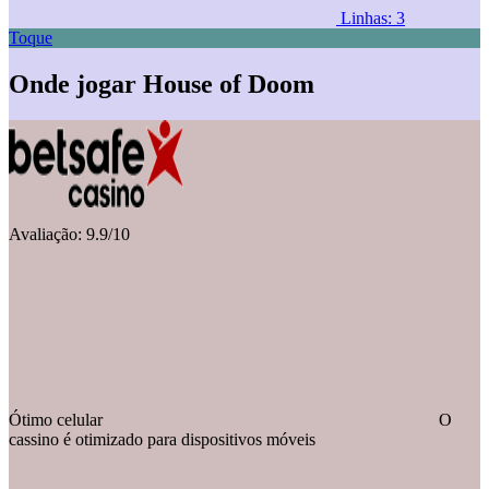
Linhas: 3
Toque
Onde jogar House of Doom
Avaliação:
9.9
/
10
Ótimo celular
O
cassino é otimizado para dispositivos móveis