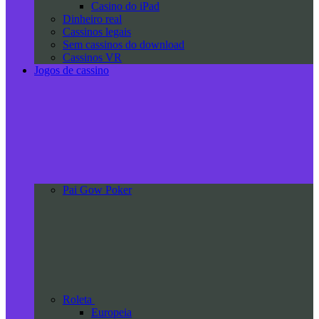
Casino do iPad
Dinheiro real
Cassinos legais
Sem cassinos do download
Cassinos VR
Jogos de cassino
Pai Gow Poker
Roleta
Europeia