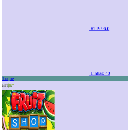
RTP: 96.0
Linhas: 40
Toque