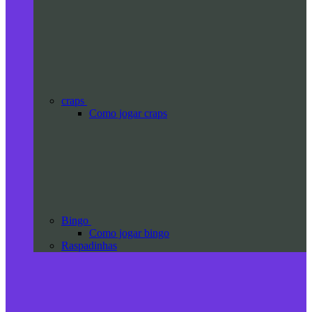
craps
Como jogar craps
Bingo
Como jogar bingo
Raspadinhas