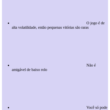
O jogo é de
alta volatilidade, então pequenas vitórias são raras
Não é
amigável de baixo rolo
Você só pode