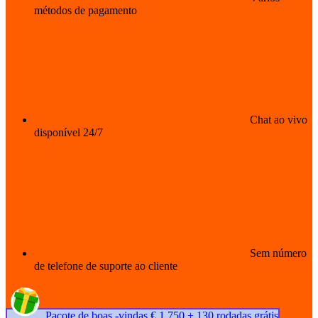
métodos de pagamento
Chat ao vivo
disponível 24/7
Sem número
de telefone de suporte ao cliente
Pacote de boas -vindas € 1.750 + 130 rodadas grátis