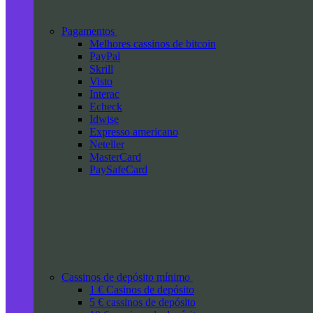
Pagamentos
Melhores cassinos de bitcoin
PayPal
Skrill
Visto
Interac
Echeck
Idwise
Expresso americano
Neteller
MasterCard
PaySafeCard
Cassinos de depósito mínimo
1 € Casinos de depósito
5 € cassinos de depósito