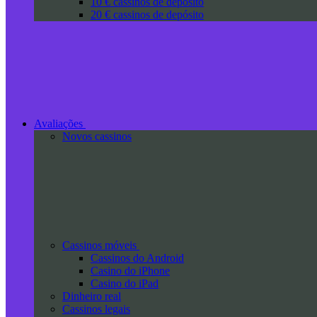
10 € cassinos de depósito
20 € cassinos de depósito
Avaliações
Novos cassinos
Cassinos móveis
Cassinos do Android
Casino do iPhone
Casino do iPad
Dinheiro real
Cassinos legais