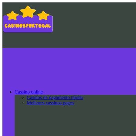
Cassino online
Casinos de pagamento rápido
Melhores cassinos pagos