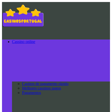
Cassino online
Casinos de pagamento rápido
Melhores cassinos pagos
Pagamentos