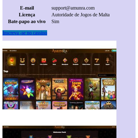
E-mail
support@amunra.com
Licença
Autoridade de Jogos de Malta
Bate-papo ao vivo
Sim
Inscreva -se no cassino