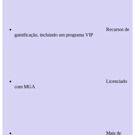
Recursos de
gamificação, incluindo um programa VIP
Licenciado
com MGA
Mais de