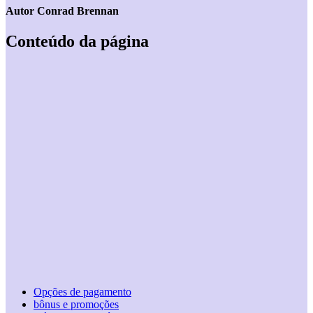
Autor Conrad Brennan
Conteúdo da página
Opções de pagamento
bônus e promoções