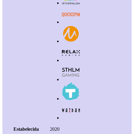
Estabelecida
2020