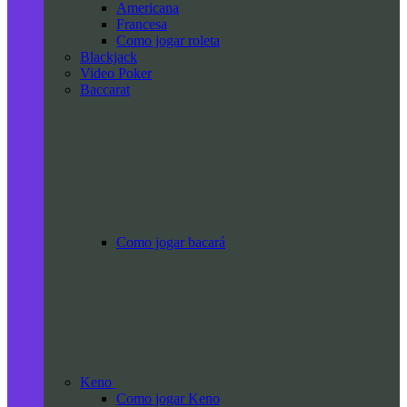
Americana
Francesa
Como jogar roleta
Blackjack
Video Poker
Baccarat
Como jogar bacará
Keno
Como jogar Keno