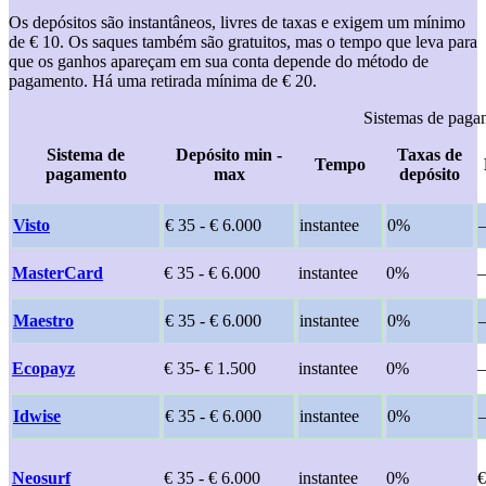
Os depósitos são instantâneos, livres de taxas e exigem um mínimo
de € 10. Os saques também são gratuitos, mas o tempo que leva para
que os ganhos apareçam em sua conta depende do método de
pagamento. Há uma retirada mínima de € 20.
Sistemas de paga
Sistema de
Depósito min -
Taxas de
Tempo
pagamento
max
depósito
Visto
€ 35 - € 6.000
instantee
0%
MasterCard
€ 35 - € 6.000
instantee
0%
–
Maestro
€ 35 - € 6.000
instantee
0%
Ecopayz
€ 35- € 1.500
instantee
0%
–
Idwise
€ 35 - € 6.000
instantee
0%
Neosurf
€ 35 - € 6.000
instantee
0%
€