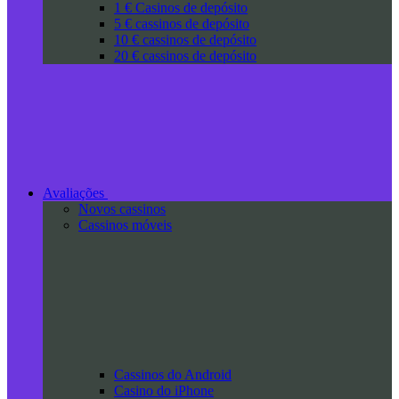
1 € Casinos de depósito
5 € cassinos de depósito
10 € cassinos de depósito
20 € cassinos de depósito
Avaliações
Novos cassinos
Cassinos móveis
Cassinos do Android
Casino do iPhone