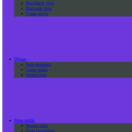
Blackjack vivo
Baccarat vivo
Craps vivos
Bônus
Sem depósito
Giros grátis
Promoções
Slots grátis
Novos slots
Slots populares