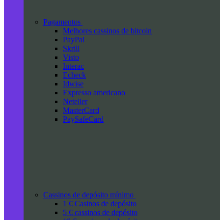
Pagamentos
Melhores cassinos de bitcoin
PayPal
Skrill
Visto
Interac
Echeck
Idwise
Expresso americano
Neteller
MasterCard
PaySafeCard
Cassinos de depósito mínimo
1 € Casinos de depósito
5 € cassinos de depósito