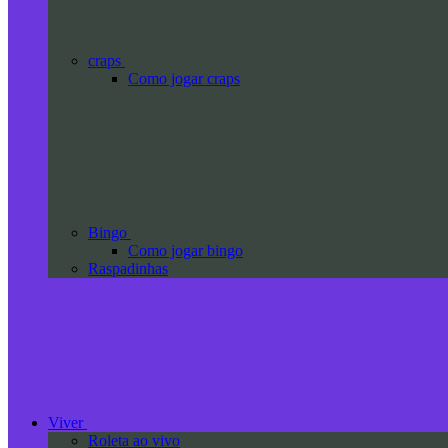
craps
Como jogar craps
Bingo
Como jogar bingo
Raspadinhas
Viver
Roleta ao vivo