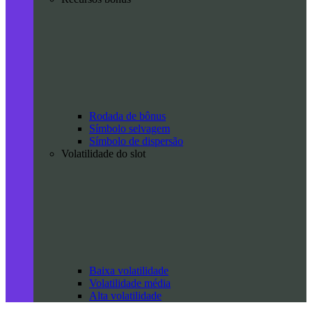
Rodada de bônus
Símbolo selvagem
Símbolo de dispersão
Volatilidade do slot
Baixa volatilidade
Volatilidade média
Alta volatilidade