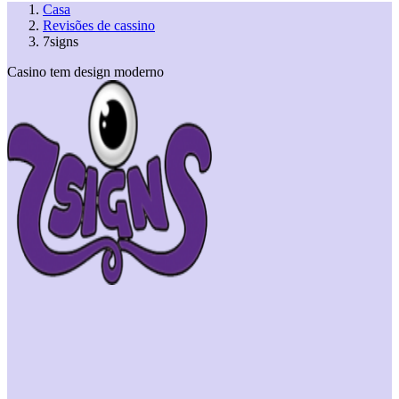
Casa
Revisões de cassino
7signs
Casino tem design moderno