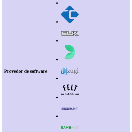
Provedor de software