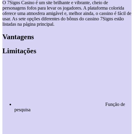
O 7Signs Casino é um site brilhante e vibrante, cheio de
personagens fofos para levar os jogadores. A plataforma colorida
oferece uma atmosfera amigável e, melhor ainda, o cassino é fácil de
usar. As sete opções diferentes do bônus do cassino 7Signs estão
listadas na página principal.
Vantagens
Limitações
Função de
pesquisa