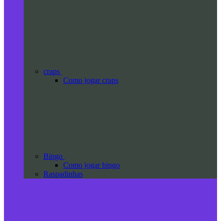
craps
Como jogar craps
Bingo
Como jogar bingo
Raspadinhas