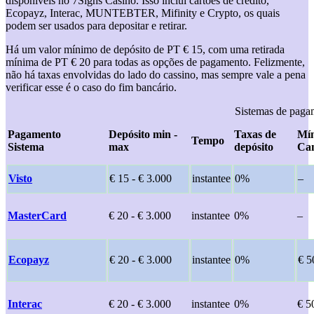
disponíveis no 7Signs Casino. Isso inclui cartões de crédito,
Ecopayz, Interac, MUNTEBTER, Mifinity e Crypto, os quais
podem ser usados para depositar e retirar.
Há um valor mínimo de depósito de PT € 15, com uma retirada
mínima de PT € 20 para todas as opções de pagamento. Felizmente,
não há taxas envolvidas do lado do cassino, mas sempre vale a pena
verificar esse é o caso do fim bancário.
Sistemas de paga
Pagamento
Depósito min -
Taxas de
Mí
Tempo
Sistema
max
depósito
Ca
Visto
€ 15 - € 3.000
instantee
0%
–
MasterCard
€ 20 - € 3.000
instantee
0%
–
Ecopayz
€ 20 - € 3.000
instantee
0%
€ 5
Interac
€ 20 - € 3.000
instantee
0%
€ 5