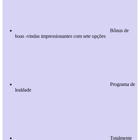
Bônus de
boas -vindas impressionantes com sete opções
Programa de
lealdade
Totalmente