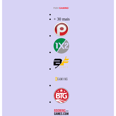
+ 30 mais