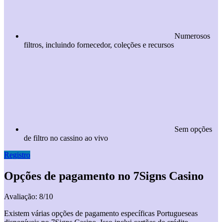
Numerosos
filtros, incluindo fornecedor, coleções e recursos
Sem opções
de filtro no cassino ao vivo
Registro
Opções de pagamento no 7Signs Casino
Avaliação:
8
/
10
Existem várias opções de pagamento específicas Portugueseas