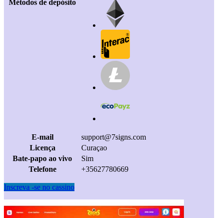
Métodos de depósito
E-mail
support@7signs.com
Licença
Curaçao
Bate-papo ao vivo
Sim
Telefone
+35627780669
Inscreva -se no cassino