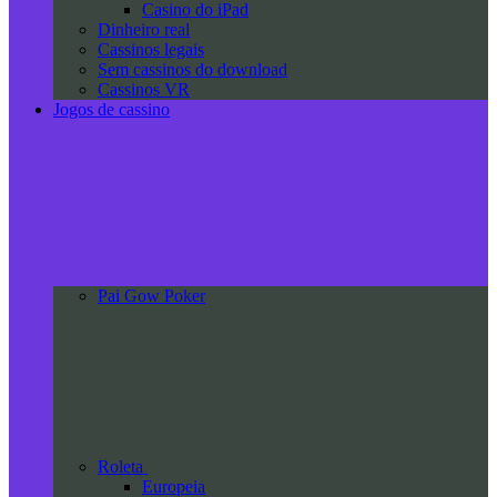
Casino do iPad
Dinheiro real
Cassinos legais
Sem cassinos do download
Cassinos VR
Jogos de cassino
Pai Gow Poker
Roleta
Europeia