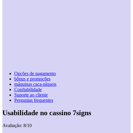
Opções de pagamento
bônus e promoções
máquinas caça-níqueis
Confiabilidade
Suporte ao cliente
Perguntas frequentes
Usabilidade no cassino 7signs
Avaliação:
8
/
10