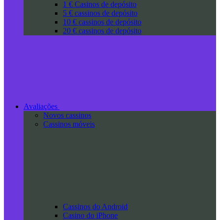
1 € Casinos de depósito
5 € cassinos de depósito
10 € cassinos de depósito
20 € cassinos de depósito
Avaliações
Novos cassinos
Cassinos móveis
Cassinos do Android
Casino do iPhone