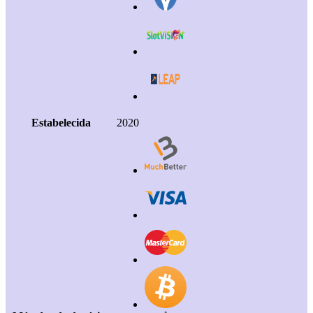
Estabelecida
2020