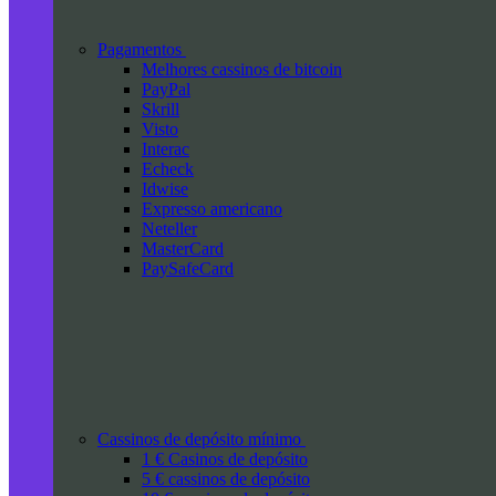
Pagamentos
Melhores cassinos de bitcoin
PayPal
Skrill
Visto
Interac
Echeck
Idwise
Expresso americano
Neteller
MasterCard
PaySafeCard
Cassinos de depósito mínimo
1 € Casinos de depósito
5 € cassinos de depósito