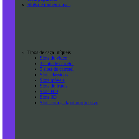
Slots de dinheiro reais
Tipos de caça -níqueis
Slots de vídeo
3 slots de carretel
5 slots de carretel
Slots clássicos
Slots móveis
Slots de frutas
Slots HD
Slots 3D
Slots com jackpot progressivo