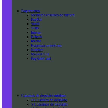
Pagamentos
Melhores cassinos de bitcoin
PayPal
Skrill
Visto
Interac
Echeck
Idwise
Expresso americano
Neteller
MasterCard
PaySafeCard
Cassinos de depósito mínimo
1 € Casinos de depósito
5 € cassinos de depósito