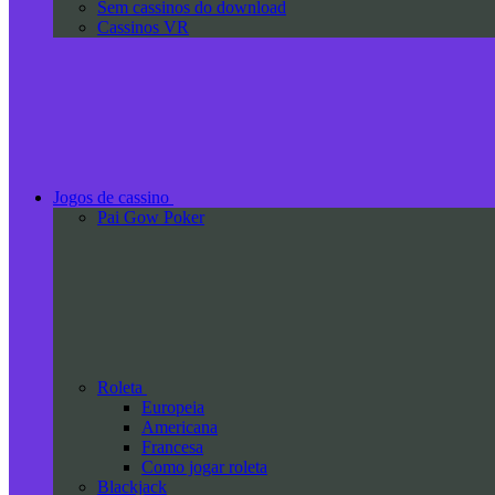
Sem cassinos do download
Cassinos VR
Jogos de cassino
Pai Gow Poker
Roleta
Europeia
Americana
Francesa
Como jogar roleta
Blackjack