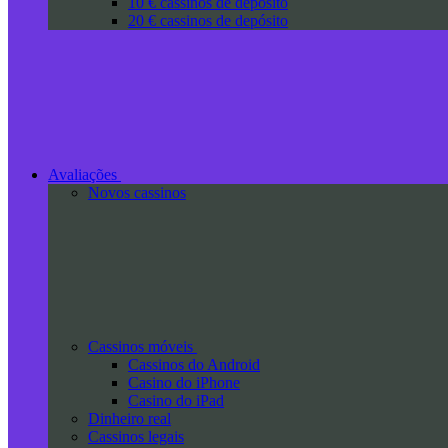
10 € cassinos de depósito
20 € cassinos de depósito
Avaliações
Novos cassinos
Cassinos móveis
Cassinos do Android
Casino do iPhone
Casino do iPad
Dinheiro real
Cassinos legais