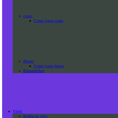
craps
Como jogar craps
Bingo
Como jogar bingo
Raspadinhas
Viver
Roleta ao vivo