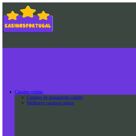
Cassino online
Casinos de pagamento rápido
Melhores cassinos pagos