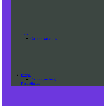
craps
Como jogar craps
Bingo
Como jogar bingo
Raspadinhas