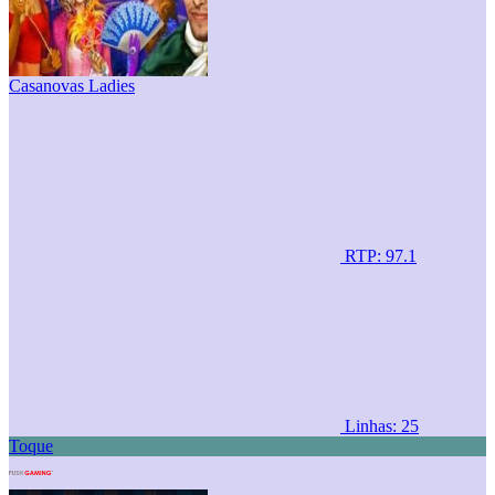
Casanovas Ladies
RTP: 97.1
Linhas: 25
Toque