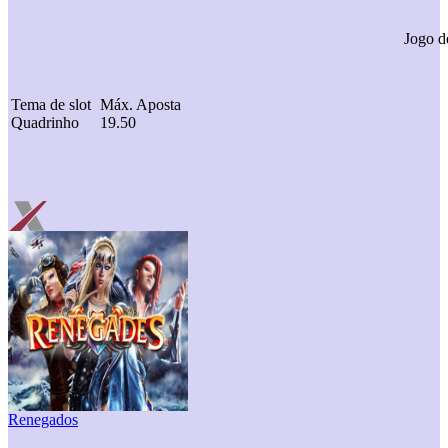
Jogo d
Tema de slot
Máx. Aposta
Quadrinho
19.50
Renegados