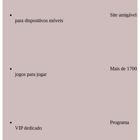
Site amigável
para dispositivos móveis
Mais de 1700
jogos para jogar
Programa
VIP dedicado