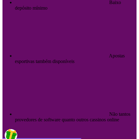
Baixo
depósito mínimo
Apostas
esportivas também disponíveis
Não tantos
provedores de software quanto outros cassinos online