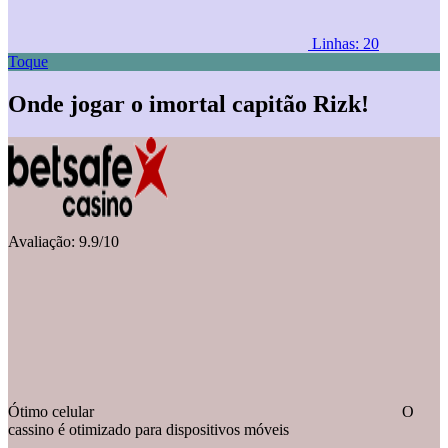
Linhas: 20
Toque
Onde jogar o imortal capitão Rizk!
Avaliação:
9.9
/
10
Ótimo celular
O
cassino é otimizado para dispositivos móveis