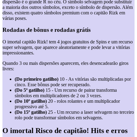
dispersão é o grande R no céu. O símbolo selvagem pode substituir
a maioria dos outros símbolos, exceto o símbolo de dispersão. Além
disso, existem quatro símbolos premium com o capitão Rizk em
várias poses.
Rodadas de bônus e rodadas grátis
O imortal capitão Rizk! tem 4 jogos gratuitos de Spins e um recurso
super selvagem, que aparece aleatoriamente e pode levar a vitórias
impressionantes.
Quando 3 ou mais dispersões aparecem, eles desencadearão giros
livres:
(Do primeiro gatilho)
10 - As vitórias são multiplicadas por
cinco. Esse bônus pode ser recuperado.
(Do 5º gatilho)
15 - Um recurso de pairar transforma
símbolos em multiplicadores de 2 ou 3 vezes.
(Do 10º gatilho)
20 - rolos rolantes e um multiplicador
progressivo até 5.
(Do 15º gatilho)
25 - Um recurso a laser selvagem no terceiro
rolo pode transformar símbolos em selvagens.
O imortal Risco de capitão! Hits e erros