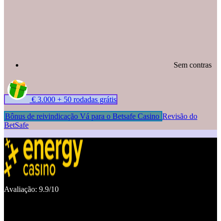
Sem contras
€ 3.000 + 50 rodadas grátis
Bônus de reivindicação
Vá para o Betsafe Casino
Revisão do
BetSafe
Avaliação:
9.9
/
10