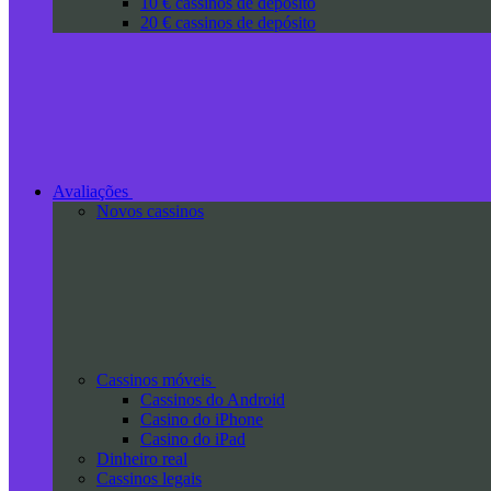
10 € cassinos de depósito
20 € cassinos de depósito
Avaliações
Novos cassinos
Cassinos móveis
Cassinos do Android
Casino do iPhone
Casino do iPad
Dinheiro real
Cassinos legais