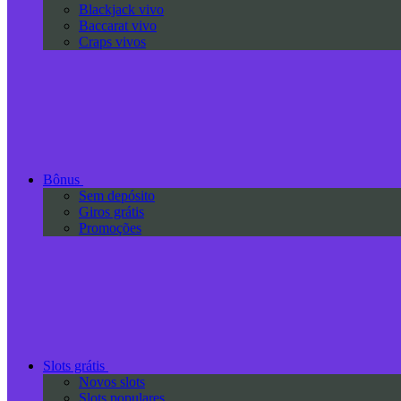
Blackjack vivo
Baccarat vivo
Craps vivos
Bônus
Sem depósito
Giros grátis
Promoções
Slots grátis
Novos slots
Slots populares