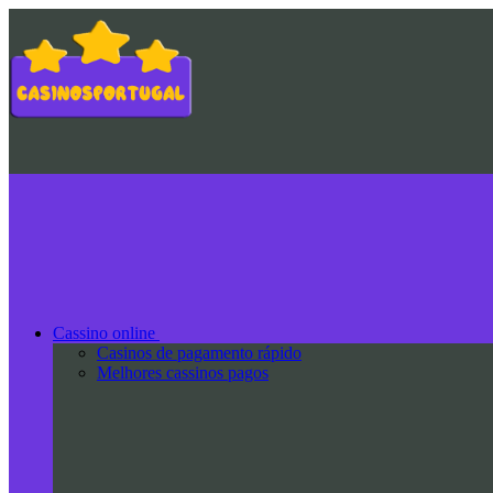
Cassino online
Casinos de pagamento rápido
Melhores cassinos pagos