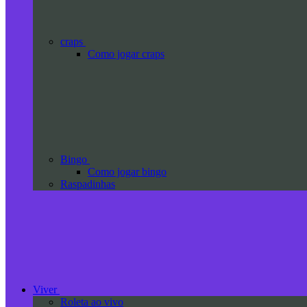
craps
Como jogar craps
Bingo
Como jogar bingo
Raspadinhas
Viver
Roleta ao vivo