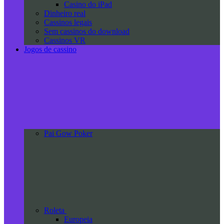
Casino do iPad
Dinheiro real
Cassinos legais
Sem cassinos do download
Cassinos VR
Jogos de cassino
Pai Gow Poker
Roleta
Europeia