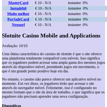
MasterCard
€ 10 - N/A
instantee
0%
Instadebit
€ 10 - N/A
instantee
0%
Muito melhor
€ 10 - N/A
instantee
0%
PaySafeCard
€ 10 - N/A
instantee
0%
Neosurf
€ 10 - N/A
instantee
0%
Slotnite Casino Mobile and Applications
Avaliação:
10
/
10
Uma ótima característica do cassino de slotnite é que o site oferece
uma plataforma totalmente compatível com móveis. Isso significa
que os jogadores podem acessar uma ampla gama dos mesmos jogos
através do dispositivo móvel, permitindo jogos em movimento, o
que é um grande ponto positivo hoje em dia.
No entanto, o cassino não parece oferecer um aplicativo móvel no
momento. Em vez disso, os jogadores terão que acessar o site
através do navegador móvel. Felizmente, isso é configurado no
mesmo formato que o site da área de trabalho, o que significa que os
jogadores não precisam aprender uma nova configuração.
Dispositivas