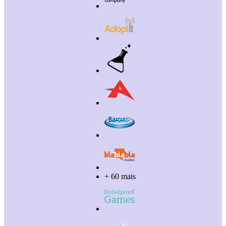
+ 60 mais