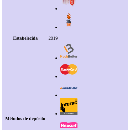
Estabelecida
2019
Métodos de depósito