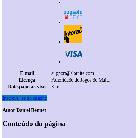
E-mail
support@slotnite.com
Licença
Autoridade de Jogos de Malta
Bate-papo ao vivo
Sim
Inscreva -se no cassino
Autor Daniel Bennet
Conteúdo da página