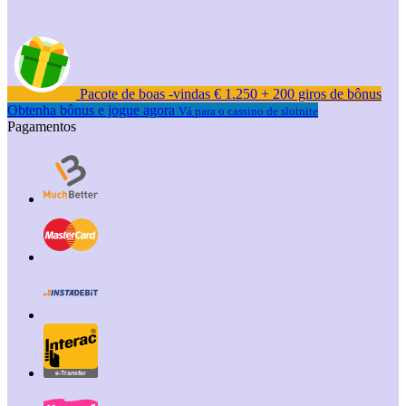
Pacote de boas -vindas € 1.250 + 200 giros de bônus
Obtenha bônus e jogue agora
Vá para o cassino de slotnite
Pagamentos