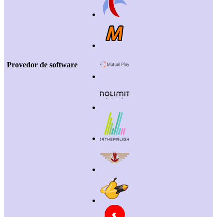
Provedor de software