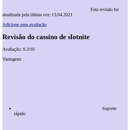
Esta revisão foi
atualizada pela última vez:
13.04.2021
Adicione uma avaliação
Revisão do cassino de slotnite
Avaliação:
9.3
/
10
Vantagens
Suporte
rápido