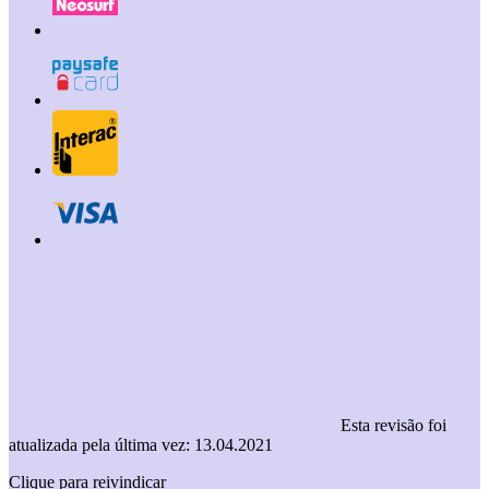
Esta revisão foi
atualizada pela última vez:
13.04.2021
Clique para reivindicar