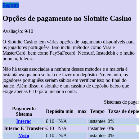
Registro
Opções de pagamento no Slotnite Casino
Avaliação:
9
/
10
O Slotnite Casino tem várias opções de pagamento disponíveis para
os jogadores portuguêss. Isso inclui métodos como Visa e
MasterCard, bem como PaySaFecard, Neosurf, Instadebit e o muito
popular, Interac.
Não há taxas associadas a nenhum desses métodos e a maioria é
instantânea quando se trata de fazer um depósito. No entanto, os
jogadores portuguêss seriam sábios em verificar isso no final do
banco. Além disso, o slotnite é um cassino de depósito baixo que
exige apenas € 10 para iniciar a conta.
Sistemas de paga
Pagamento
Depósito min - max
Tempo
Taxas de depós
Sistema
Interac
€ 10 - N/A
instantee
0%
Interac E-Transfer
€ 10 - N/A
instantee
0%
Visto
€ 10 - N/A
instantee
0%