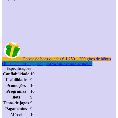
Pacote de boas -vindas € 1.250 + 200 giros de bônus
Obtenha bônus e jogue agora
Vá para o cassino de slotnite
Especificações
Confiabilidade
10
Usabilidade
9
Promoções
10
Programas
10
slots
9
Tipos de jogos
9
Pagamentos
9
Móvel
10