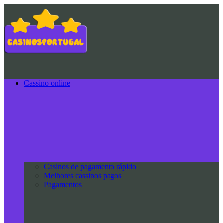
Cassino online
Casinos de pagamento rápido
Melhores cassinos pagos
Pagamentos