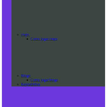
craps
Como jogar craps
Bingo
Como jogar bingo
Raspadinhas