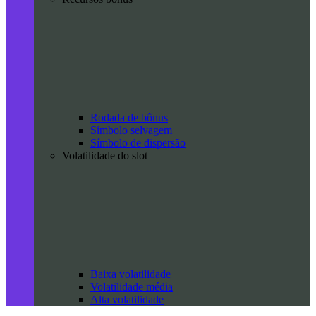
Rodada de bônus
Símbolo selvagem
Símbolo de dispersão
Volatilidade do slot
Baixa volatilidade
Volatilidade média
Alta volatilidade