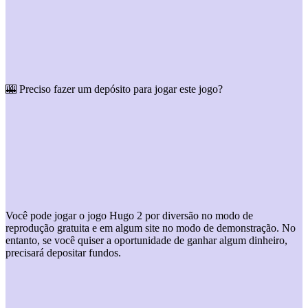
🎰 Preciso fazer um depósito para jogar este jogo?
Você pode jogar o jogo Hugo 2 por diversão no modo de
reprodução gratuita e em algum site no modo de demonstração. No
entanto, se você quiser a oportunidade de ganhar algum dinheiro,
precisará depositar fundos.