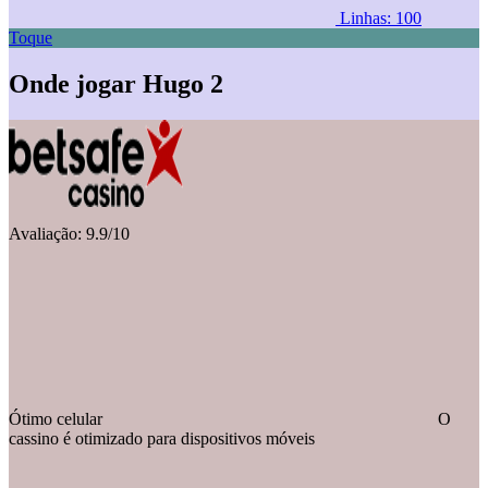
Linhas: 100
Toque
Onde jogar Hugo 2
Avaliação:
9.9
/
10
Ótimo celular
O
cassino é otimizado para dispositivos móveis