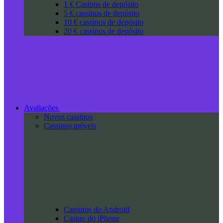
1 € Casinos de depósito
5 € cassinos de depósito
10 € cassinos de depósito
20 € cassinos de depósito
Avaliações
Novos cassinos
Cassinos móveis
Cassinos do Android
Casino do iPhone