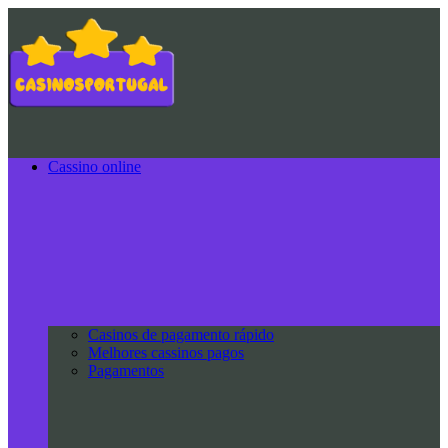
Cassino online
Casinos de pagamento rápido
Melhores cassinos pagos
Pagamentos