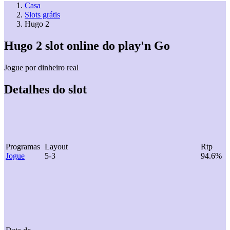
Casa
Slots grátis
Hugo 2
Hugo 2 slot online do play'n Go
Jogue por dinheiro real
Detalhes do slot
Programas
Layout
Rtp
Jogue
5-3
94.6%