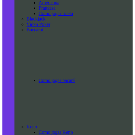
Americana
Francesa
Como jogar roleta
Blackjack
Video Poker
Baccarat
Como jogar bacará
Keno
Como jogar Keno