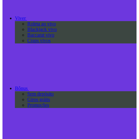
Viver
Roleta ao vivo
Blackjack vivo
Baccarat vivo
Craps vivos
Bônus
Sem depósito
Giros grátis
Promoções