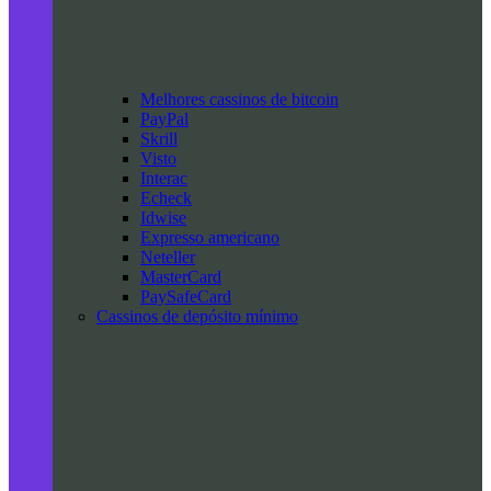
Melhores cassinos de bitcoin
PayPal
Skrill
Visto
Interac
Echeck
Idwise
Expresso americano
Neteller
MasterCard
PaySafeCard
Cassinos de depósito mínimo