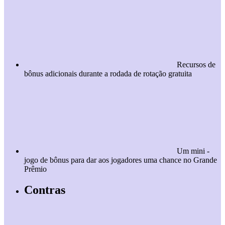
Recursos de
bônus adicionais durante a rodada de rotação gratuita
Um mini -
jogo de bônus para dar aos jogadores uma chance no Grande
Prêmio
Contras