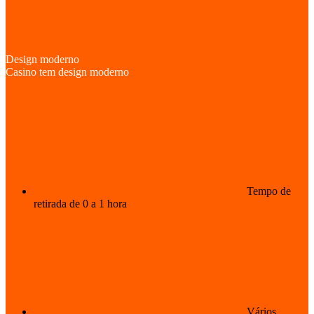
Design moderno
Casino tem design moderno
Tempo de
retirada de 0 a 1 hora
Vários