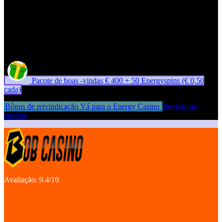
Suporte ao
cliente não disponível 24/7
Pacote de boas -vindas € 400 + 50 Energyspins (€ 0,50
cada)
Bônus de reivindicação
Vá para o Energy Casino
Revisão de
energia
Avaliação:
9.4
/
10