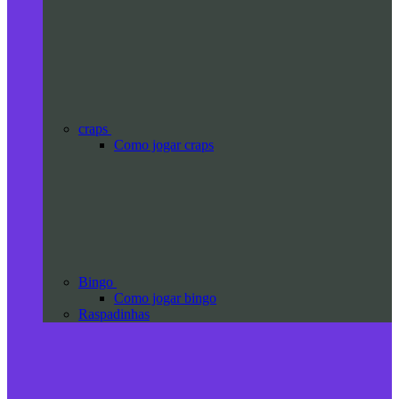
craps
Como jogar craps
Bingo
Como jogar bingo
Raspadinhas