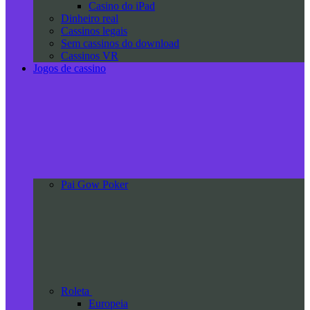
Casino do iPad
Dinheiro real
Cassinos legais
Sem cassinos do download
Cassinos VR
Jogos de cassino
Pai Gow Poker
Roleta
Europeia