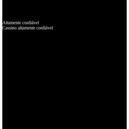
Altamente confiável
Cassino altamente confiável
Grande
coleção de jogos de cassino de provedores de primeira linha
Acordos