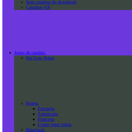
Sem cassinos do download
Cassinos VR
Jogos de cassino
Pai Gow Poker
Roleta
Europeia
Americana
Francesa
Como jogar roleta
Blackjack