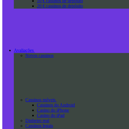
10 € cassinos de depósito
20 € cassinos de depósito
Avaliações
Novos cassinos
Cassinos móveis
Cassinos do Android
Casino do iPhone
Casino do iPad
Dinheiro real
Cassinos legais