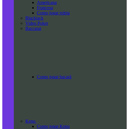
Americana
Francesa
Como jogar roleta
Blackjack
Video Poker
Baccarat
Como jogar bacará
Keno
Como jogar Keno