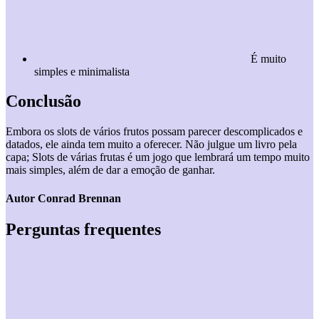
É muito
simples e minimalista
Conclusão
Embora os slots de vários frutos possam parecer descomplicados e
datados, ele ainda tem muito a oferecer. Não julgue um livro pela
capa; Slots de várias frutas é um jogo que lembrará um tempo muito
mais simples, além de dar a emoção de ganhar.
Autor Conrad Brennan
Perguntas frequentes