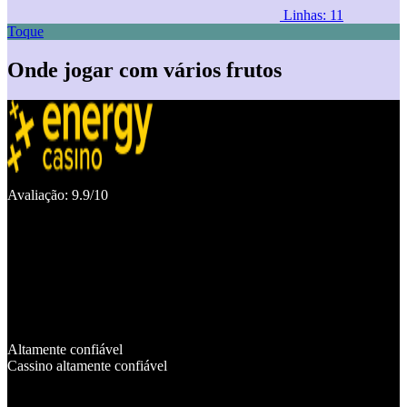
Linhas: 11
Toque
Onde jogar com vários frutos
Avaliação:
9.9
/
10
Altamente confiável
Cassino altamente confiável