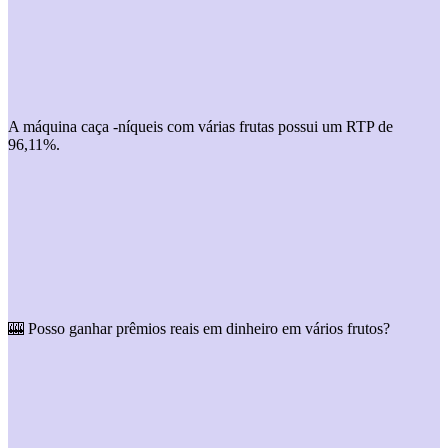
A máquina caça -níqueis com várias frutas possui um RTP de
96,11%.
🎰 Posso ganhar prêmios reais em dinheiro em vários frutos?