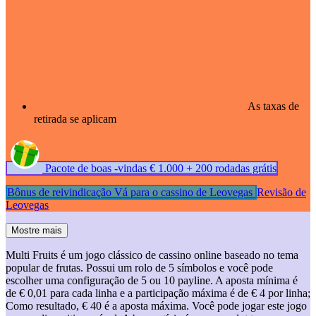
As taxas de
retirada se aplicam
Pacote de boas -vindas € 1.000 + 200 rodadas grátis
Bônus de reivindicação
Vá para o cassino de Leovegas
Revisão de
Leovegas
Mostre mais
Multi Fruits é um jogo clássico de cassino online baseado no tema
popular de frutas. Possui um rolo de 5 símbolos e você pode
escolher uma configuração de 5 ou 10 payline. A aposta mínima é
de € 0,01 para cada linha e a participação máxima é de € 4 por linha;
Como resultado, € 40 é a aposta máxima. Você pode jogar este jogo