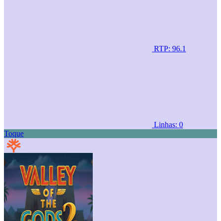
RTP: 96.1
Linhas: 0
Toque