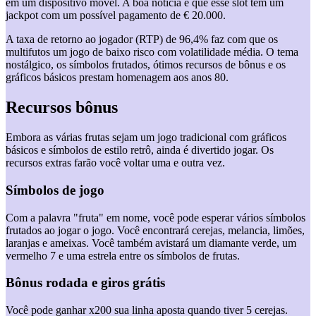
em um dispositivo móvel. A boa notícia é que esse slot tem um
jackpot com um possível pagamento de € 20.000.
A taxa de retorno ao jogador (RTP) de 96,4% faz com que os
multifutos um jogo de baixo risco com volatilidade média. O tema
nostálgico, os símbolos frutados, ótimos recursos de bônus e os
gráficos básicos prestam homenagem aos anos 80.
Recursos bônus
Embora as várias frutas sejam um jogo tradicional com gráficos
básicos e símbolos de estilo retrô, ainda é divertido jogar. Os
recursos extras farão você voltar uma e outra vez.
Símbolos de jogo
Com a palavra "fruta" em nome, você pode esperar vários símbolos
frutados ao jogar o jogo. Você encontrará cerejas, melancia, limões,
laranjas e ameixas. Você também avistará um diamante verde, um
vermelho 7 e uma estrela entre os símbolos de frutas.
Bônus rodada e giros grátis
Você pode ganhar x200 sua linha aposta quando tiver 5 cerejas.