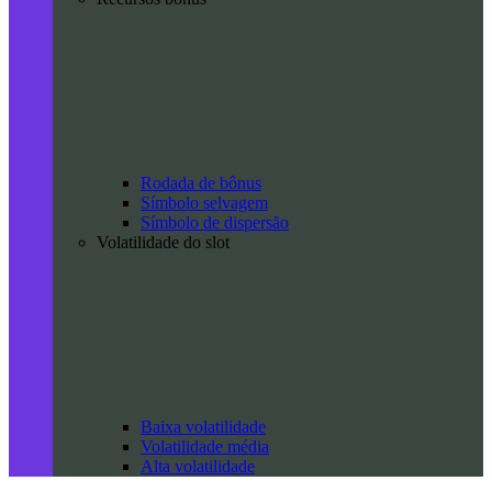
Rodada de bônus
Símbolo selvagem
Símbolo de dispersão
Volatilidade do slot
Baixa volatilidade
Volatilidade média
Alta volatilidade