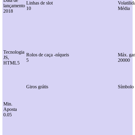
Data de
Linhas de slot
Volatilid
lançamento
10
Média
2018
Tecnologia
Rolos de caça -níqueis
Máx. ga
JS,
5
20000
HTML5
Giros grátis
Símbolo
Min.
Aposta
0.05