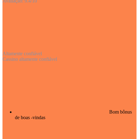
Avaliação:
9.4
/
10
Altamente confiável
Cassino altamente confiável
Bom bônus
de boas -vindas