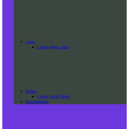
craps
Como jogar craps
Bingo
Como jogar bingo
Raspadinhas