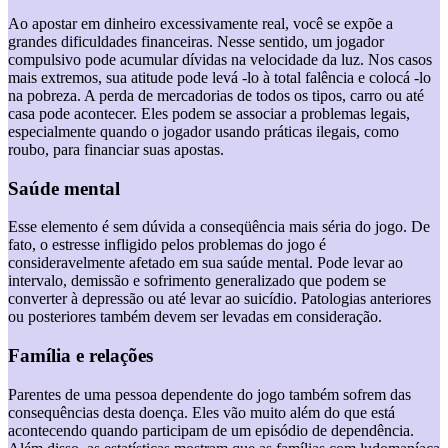
Ao apostar em dinheiro excessivamente real, você se expõe a
grandes dificuldades financeiras. Nesse sentido, um jogador
compulsivo pode acumular dívidas na velocidade da luz. Nos casos
mais extremos, sua atitude pode levá -lo à total falência e colocá -lo
na pobreza. A perda de mercadorias de todos os tipos, carro ou até
casa pode acontecer. Eles podem se associar a problemas legais,
especialmente quando o jogador usando práticas ilegais, como
roubo, para financiar suas apostas.
Saúde mental
Esse elemento é sem dúvida a conseqüência mais séria do jogo. De
fato, o estresse infligido pelos problemas do jogo é
consideravelmente afetado em sua saúde mental. Pode levar ao
intervalo, demissão e sofrimento generalizado que podem se
converter à depressão ou até levar ao suicídio. Patologias anteriores
ou posteriores também devem ser levadas em consideração.
Família e relações
Parentes de uma pessoa dependente do jogo também sofrem das
consequências desta doença. Eles vão muito além do que está
acontecendo quando participam de um episódio de dependência.