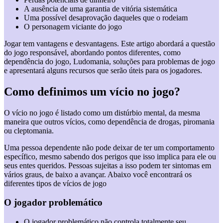
A ausência de uma garantia de vitória sistemática
Uma possível desaprovação daqueles que o rodeiam
O personagem viciante do jogo
Jogar tem vantagens e desvantagens. Este artigo abordará a questão
do jogo responsável, abordando pontos diferentes, como
dependência do jogo, Ludomania, soluções para problemas de jogo
e apresentará alguns recursos que serão úteis para os jogadores.
Como definimos um vício no jogo?
O vício no jogo é listado como um distúrbio mental, da mesma
maneira que outros vícios, como dependência de drogas, piromania
ou cleptomania.
Uma pessoa dependente não pode deixar de ter um comportamento
específico, mesmo sabendo dos perigos que isso implica para ele ou
seus entes queridos. Pessoas sujeitas a isso podem ter sintomas em
vários graus, de baixo a avançar. Abaixo você encontrará os
diferentes tipos de vícios de jogo
O jogador problemático
O jogador problemático não controla totalmente seu