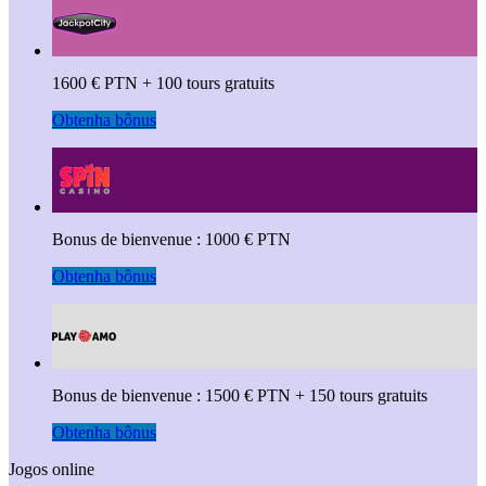
1600 € PTN + 100 tours gratuits
Obtenha bônus
Bonus de bienvenue : 1000 € PTN
Obtenha bônus
Bonus de bienvenue : 1500 € PTN + 150 tours gratuits
Obtenha bônus
Jogos online