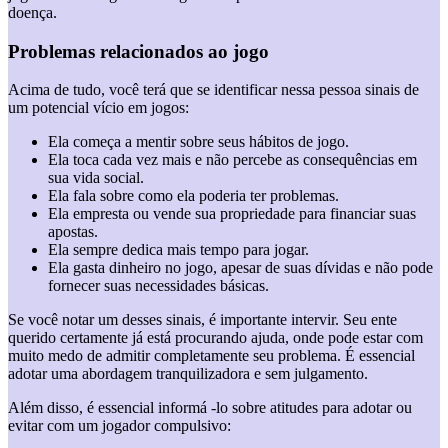
doença.
Problemas relacionados ao jogo
Acima de tudo, você terá que se identificar nessa pessoa sinais de
um potencial vício em jogos:
Ela começa a mentir sobre seus hábitos de jogo.
Ela toca cada vez mais e não percebe as consequências em
sua vida social.
Ela fala sobre como ela poderia ter problemas.
Ela empresta ou vende sua propriedade para financiar suas
apostas.
Ela sempre dedica mais tempo para jogar.
Ela gasta dinheiro no jogo, apesar de suas dívidas e não pode
fornecer suas necessidades básicas.
Se você notar um desses sinais, é importante intervir. Seu ente
querido certamente já está procurando ajuda, onde pode estar com
muito medo de admitir completamente seu problema. É essencial
adotar uma abordagem tranquilizadora e sem julgamento.
Além disso, é essencial informá -lo sobre atitudes para adotar ou
evitar com um jogador compulsivo: