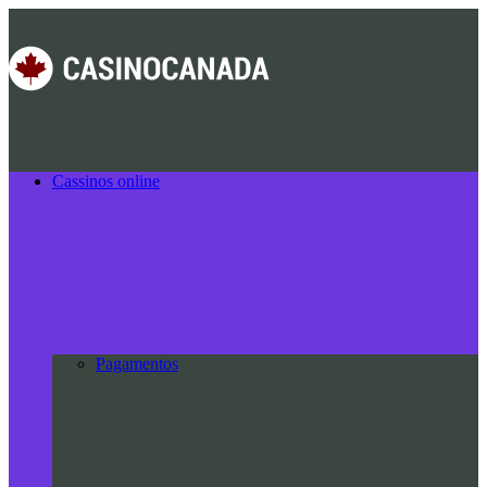
Cassinos online
Pagamentos