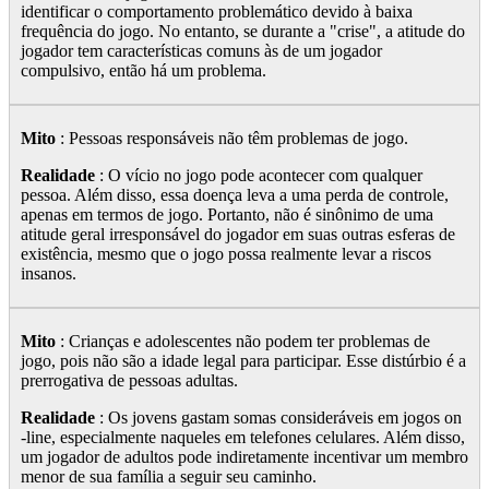
identificar o comportamento problemático devido à baixa
frequência do jogo. No entanto, se durante a "crise", a atitude do
jogador tem características comuns às de um jogador
compulsivo, então há um problema.
Mito
: Pessoas responsáveis ​​não têm problemas de jogo.
Realidade
: O vício no jogo pode acontecer com qualquer
pessoa. Além disso, essa doença leva a uma perda de controle,
apenas em termos de jogo. Portanto, não é sinônimo de uma
atitude geral irresponsável do jogador em suas outras esferas de
existência, mesmo que o jogo possa realmente levar a riscos
insanos.
Mito
: Crianças e adolescentes não podem ter problemas de
jogo, pois não são a idade legal para participar. Esse distúrbio é a
prerrogativa de pessoas adultas.
Realidade
: Os jovens gastam somas consideráveis ​​em jogos on
-line, especialmente naqueles em telefones celulares. Além disso,
um jogador de adultos pode indiretamente incentivar um membro
menor de sua família a seguir seu caminho.