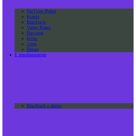
Pai Gow Poker
Roleta
Blackjack
Video Poker
Baccarat
Keno
craps
Bingo
E imediatamente
Blackjack e direto