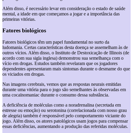
Além disso, é necessário levar em consideração o estado de saúde
mental, a idade em que começamos a jogar e a importância das
primeiras vitórias.
Fatores biológicos
Fatores biológicos têm um papel fundamental no surto da
ludomania. Certas características desta doença se assemelham às de
outros vícios. Além disso, o Instituto de Destoxicação de Illinois (de
acordo com sua sigla inglesa) demonstrou sua semelhança com o
vício em drogas. Estudos também revelaram que os jogadores
dependentes apresentaram mais sintomas durante o desmame do que
os viciados em drogas.
Nas imagens cerebrais, vemos que as respostas neurais emitidas
durante uma vitória para o jogo são semelhantes às observadas em
uma cocaïnomaniac durante o consumo dessa substância.
A deficiência de moléculas como a noradrenalina (secretada em
estresse ou emoção) ou serotonina (correlacionada com nosso grau
de alegria) também é responsável pelo comportamento viciante do
jogo. Além disso, os atores patológicos usam jogos para compensar
essas deficiências, aumentando a produção das referidas moléculas.