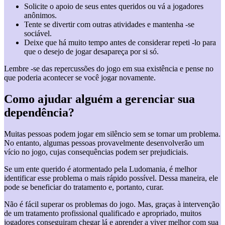
Solicite o apoio de seus entes queridos ou vá a jogadores
anônimos.
Tente se divertir com outras atividades e mantenha -se
sociável.
Deixe que há muito tempo antes de considerar repeti -lo para
que o desejo de jogar desapareça por si só.
Lembre -se das repercussões do jogo em sua existência e pense no
que poderia acontecer se você jogar novamente.
Como ajudar alguém a gerenciar sua
dependência?
Muitas pessoas podem jogar em silêncio sem se tornar um problema.
No entanto, algumas pessoas provavelmente desenvolverão um
vício no jogo, cujas consequências podem ser prejudiciais.
Se um ente querido é atormentado pela Ludomania, é melhor
identificar esse problema o mais rápido possível. Dessa maneira, ele
pode se beneficiar do tratamento e, portanto, curar.
Não é fácil superar os problemas do jogo. Mas, graças à intervenção
de um tratamento profissional qualificado e apropriado, muitos
jogadores conseguiram chegar lá e aprender a viver melhor com sua