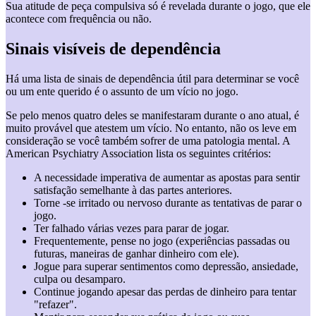
Sua atitude de peça compulsiva só é revelada durante o jogo, que ele
acontece com frequência ou não.
Sinais visíveis de dependência
Há uma lista de sinais de dependência útil para determinar se você
ou um ente querido é o assunto de um vício no jogo.
Se pelo menos quatro deles se manifestaram durante o ano atual, é
muito provável que atestem um vício. No entanto, não os leve em
consideração se você também sofrer de uma patologia mental. A
American Psychiatry Association lista os seguintes critérios:
A necessidade imperativa de aumentar as apostas para sentir
satisfação semelhante à das partes anteriores.
Torne -se irritado ou nervoso durante as tentativas de parar o
jogo.
Ter falhado várias vezes para parar de jogar.
Frequentemente, pense no jogo (experiências passadas ou
futuras, maneiras de ganhar dinheiro com ele).
Jogue para superar sentimentos como depressão, ansiedade,
culpa ou desamparo.
Continue jogando apesar das perdas de dinheiro para tentar
"refazer".