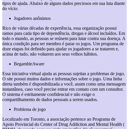
tipos de ajuda. Abaixo de alguns dados preciosos em sua luta diante
do vício:
Jogadores anônimos
Rico de várias décadas de experiência, essa organização possui
ramos para cada tipo de dependência, drogas e álcool incluídos. Em
todo o mundo, as pessoas se reúnem para lutar contra sua doença. A
única condição para ser membro é parar os jogos. Um programa de
doze etapas foi definido para ajudar os jogadores a se tratarem e,
acima de tudo, não voltarem aos seus velhos hábitos.
BegambleAware
Essa iniciativa virtual ajuda as pessoas sujeitas a problemas de jogo.
O site possui muitos dados e informações sobre o jogo. Uma linha
direta também é disponibilizada a você, assim como uma mensagem
instantânea, caso você precise entrar em contato com um consultor.
O sistema é estritamente confidencial e não exige o
compartilhamento de dados pessoais a serem usados.
Problema de jogo
Localizado em Toronto, a associação pertence ao Programa de
Apoio Provincial do Center of Drug Addiction and Mental Health (