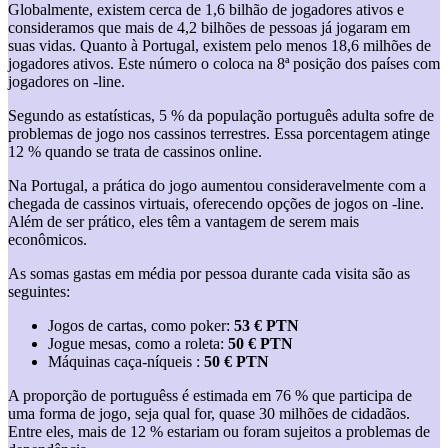
Globalmente, existem cerca de 1,6 bilhão de jogadores ativos e
consideramos que mais de 4,2 bilhões de pessoas já jogaram em
suas vidas. Quanto à Portugal, existem pelo menos 18,6 milhões de
jogadores ativos. Este número o coloca na 8ª posição dos países com
jogadores on -line.
Segundo as estatísticas, 5 % da população português adulta sofre de
problemas de jogo nos cassinos terrestres. Essa porcentagem atinge
12 % quando se trata de cassinos online.
Na Portugal, a prática do jogo aumentou consideravelmente com a
chegada de cassinos virtuais, oferecendo opções de jogos on -line.
Além de ser prático, eles têm a vantagem de serem mais
econômicos.
As somas gastas em média por pessoa durante cada visita são as
seguintes:
Jogos de cartas, como poker:
53 € PTN
Jogue mesas, como a roleta:
50 € PTN
Máquinas caça-níqueis :
50 € PTN
A proporção de portuguêss é estimada em 76 % que participa de
uma forma de jogo, seja qual for, quase 30 milhões de cidadãos.
Entre eles, mais de 12 % estariam ou foram sujeitos a problemas de