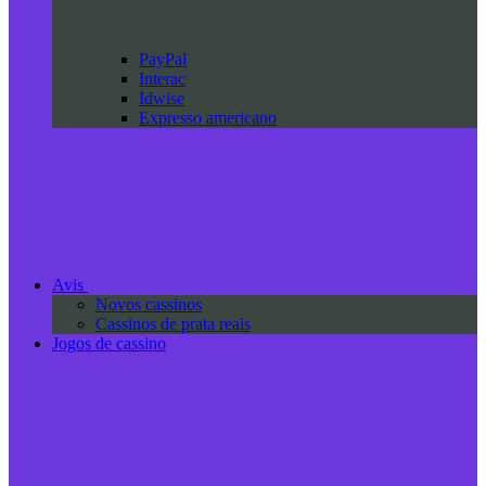
PayPal
Interac
Idwise
Expresso americano
Avis
Novos cassinos
Cassinos de prata reais
Jogos de cassino