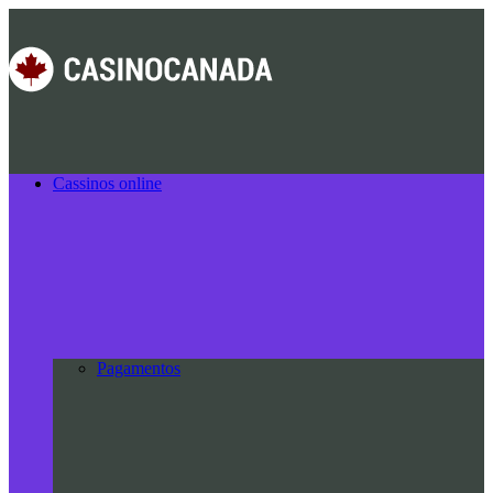
Cassinos online
Pagamentos