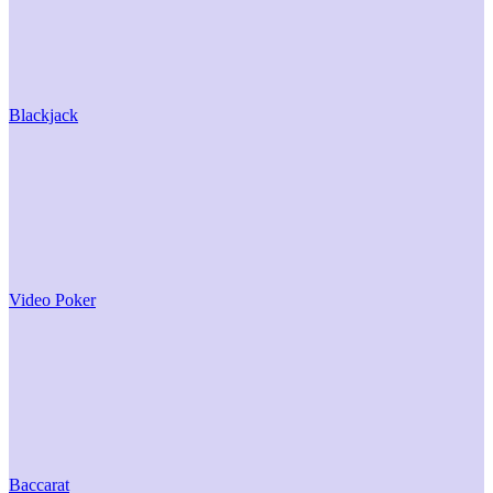
Blackjack
Video Poker
Baccarat