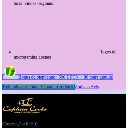
boas -vindas originais
Jogos de
microgaming apenas
Bonus de bienvenue : 500 € PTN + 80 tours gratuits
Reivindicar o bônus
Vá para o zodíaco
Zodíaco Avis
Observação:
8.9
/
10