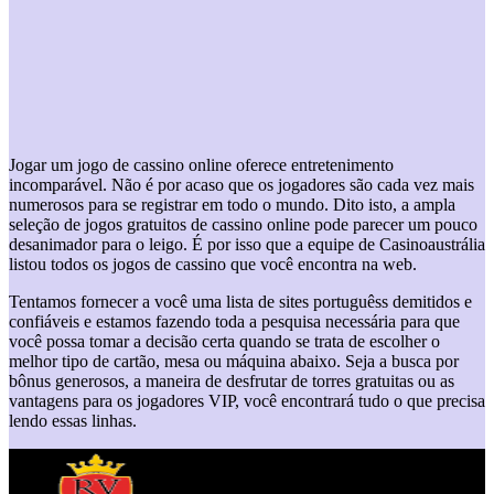
Jogar um jogo de cassino online oferece entretenimento
incomparável. Não é por acaso que os jogadores são cada vez mais
numerosos para se registrar em todo o mundo. Dito isto, a ampla
seleção de jogos gratuitos de cassino online pode parecer um pouco
desanimador para o leigo. É por isso que a equipe de Casinoaustrália
listou todos os jogos de cassino que você encontra na web.
Tentamos fornecer a você uma lista de sites portuguêss demitidos e
confiáveis ​​e estamos fazendo toda a pesquisa necessária para que
você possa tomar a decisão certa quando se trata de escolher o
melhor tipo de cartão, mesa ou máquina abaixo. Seja a busca por
bônus generosos, a maneira de desfrutar de torres gratuitas ou as
vantagens para os jogadores VIP, você encontrará tudo o que precisa
lendo essas linhas.