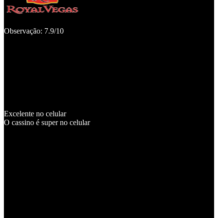
Observação:
7.9
/
10
Excelente no celular
O cassino é super no celular
Mais de 700
jogos de cassino