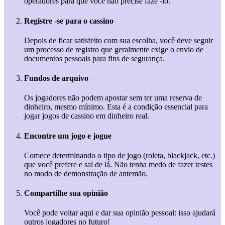
operadores para que você não precise fazê -lo.
Registre -se para o cassino
Depois de ficar satisfeito com sua escolha, você deve seguir
um processo de registro que geralmente exige o envio de
documentos pessoais para fins de segurança.
Fundos de arquivo
Os jogadores não podem apostar sem ter uma reserva de
dinheiro, mesmo mínimo. Esta é a condição essencial para
jogar jogos de cassino em dinheiro real.
Encontre um jogo e jogue
Comece determinando o tipo de jogo (roleta, blackjack, etc.)
que você prefere e sai de lá. Não tenha medo de fazer testes
no modo de demonstração de antemão.
Compartilhe sua opinião
Você pode voltar aqui e dar sua opinião pessoal: isso ajudará
outros jogadores no futuro!