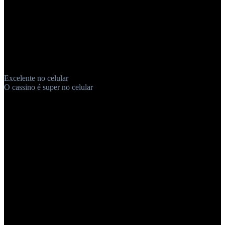
Excelente no celular
O cassino é super no celular
Existe desde
o ano 2000