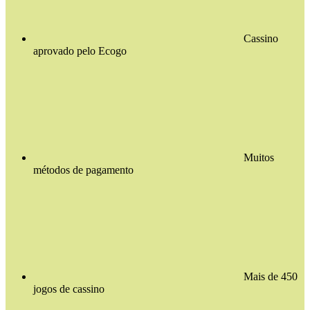
Cassino
aprovado pelo Ecogo
Muitos
métodos de pagamento
Mais de 450
jogos de cassino