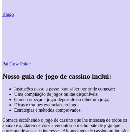
Bingo
Pai Gow Poker
Nosso guia de jogo de cassino inclui:
Instruções passo a passo para saber por onde começar;
Uma compilação de jogos online disponíveis;
Como começar a jogar depois de escolher um jogo;
Dicas e truques essenciais no jogo;
Estratégias e métodos comprovados.
Comece escolhendo o jogo de cassino que lhe interessa de todos os
abaixo e ajudaremos você a encontrar o melhor site de jogo que
corresponde aos seus interesses. Alguns jogos de cassino online são