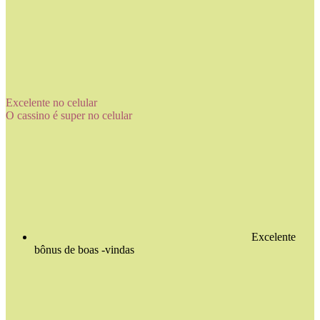
Excelente no celular
O cassino é super no celular
Excelente
bônus de boas -vindas