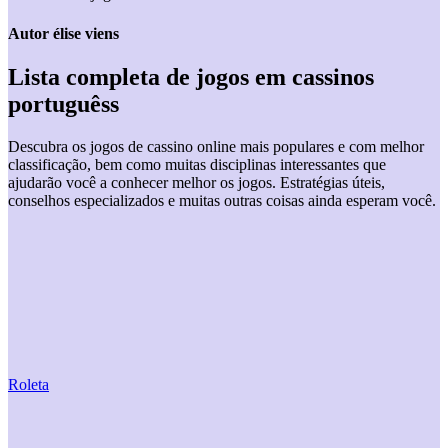
Autor élise viens
Lista completa de jogos em cassinos
portuguêss
Descubra os jogos de cassino online mais populares e com melhor
classificação, bem como muitas disciplinas interessantes que
ajudarão você a conhecer melhor os jogos. Estratégias úteis,
conselhos especializados e muitas outras coisas ainda esperam você.
Roleta